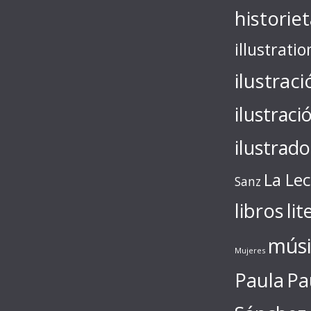
historie
illustratio
ilustraci
ilustraci
ilustrado
La Le
Sanz
libros
lit
músi
Mujeres
Paula
Pa