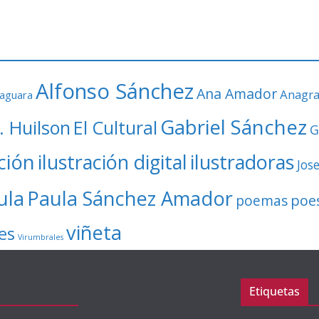
Alfonso Sánchez
Ana Amador
Anagr
faguara
Gabriel Sánchez
. Huilson
El Cultural
G
ación
ilustración digital
ilustradoras
Jos
ula
Paula Sánchez Amador
poe
poemas
viñeta
es
Virumbrales
Etiquetas