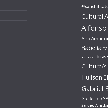
@sanchificat
Cultural
A
Alfonso
Ana Amado
Babelia
ca
críticas
literarias
Cultura/s
Huilson
E
Gabriel 
Guillermo S
Sánchez Amado