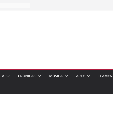
es…
pos
 de recomendar
ETA
CRÓNICAS
MÚSICA
ARTE
FLAMEN