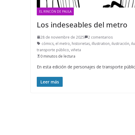
EL RINCÓN DE PAULA
Los indeseables del metro
28 de noviembre de 2025
2 comentarios
cómics
,
el metro
,
historietas
,
illustration
,
ilustración
,
il
transporte público
,
viñeta
0 minutos de lectura
En esta edición de personajes de transporte públic
Leer más