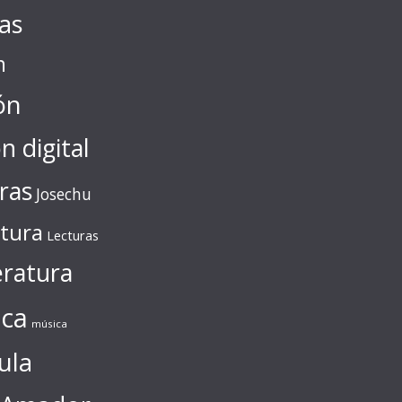
tas
n
ón
ón digital
ras
Josechu
ctura
Lecturas
eratura
ca
música
ula