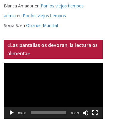
Blanca Amador
en
Por los viejos tiempos
admin
en
Por los viejos tiempos
Sonia S.
en
Otra del Mundial
«Las pantallas os devoran, la lectura os
alimenta»
R
e
p
r
o
d
u
00:00
03:59
c
t