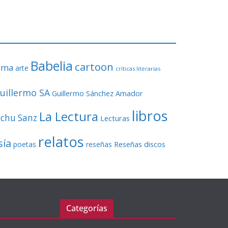
o
r
d
e
v
Babelia
í
cartoon
ama
arte
críticas literarias
d
e
uillermo SA
Guillermo Sánchez Amador
o
libros
La Lectura
echu Sanz
Lecturas
relatos
sía
Reseñas discos
poetas
reseñas
Categorías