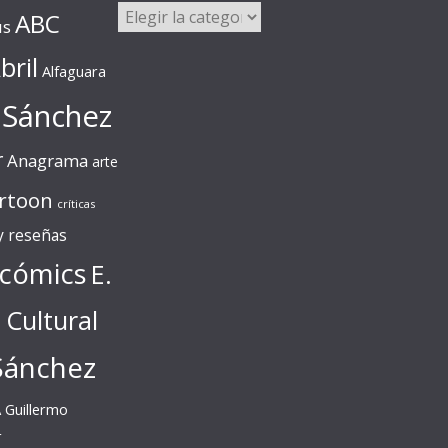
Categorías
ABC
us
bril
Alfaguara
 Sánchez
r
Anagrama
arte
rtoon
críticas
 y reseñas
cómics
E.
l Cultural
Sánchez
A
Guillermo
r