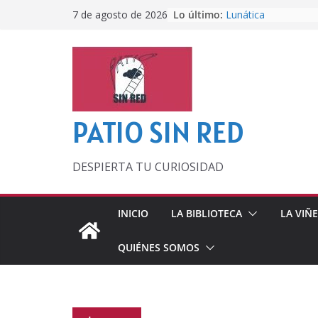
Saltar
Lo último:
Lunática
7 de agosto de 2026
al
Pero, hasta entonc
Por los viejos tiem
contenido
‘La broma infinita’
lecturas veraniegas
Otra del Mundial
PATIO SIN RED
DESPIERTA TU CURIOSIDAD
INICIO
LA BIBLIOTECA
LA VIÑ
QUIÉNES SOMOS