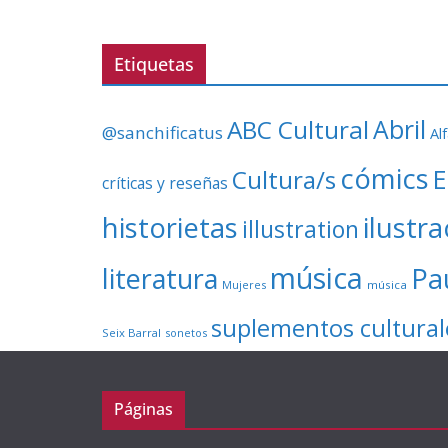
Etiquetas
ABC Cultural
Abril
@sanchificatus
Al
cómics
E
Cultura/s
críticas y reseñas
ilustr
historietas
illustration
música
literatura
Pa
Mujeres
música
suplementos cultural
Seix Barral
sonetos
Páginas