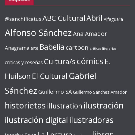
ABC Cultural
Abril
@sanchificatus
Alfaguara
Alfonso Sánchez
Ana Amador
Babelia
cartoon
Anagrama
arte
críticas literarias
cómics
E.
Cultura/s
críticas y reseñas
Gabriel
Huilson
El Cultural
Sánchez
Guillermo SA
Guillermo Sánchez Amador
ilustración
historietas
illustration
ilustración digital
ilustradoras
libros
La Lectura