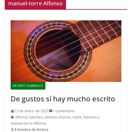
manuel-torre Alfonso
MI PATIO FLAMENCO
De gustos sí hay mucho escrito
13 de enero de 2021
1 comentario
Alfonso Sánchez
,
antonio-chacon
,
cante
,
flamenco
,
manuel-torre Alfonso
4 minutos de lectura