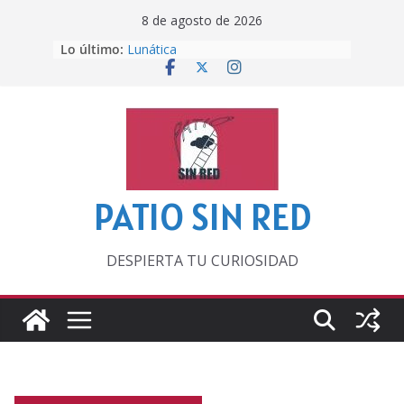
Saltar
8 de agosto de 2026
al
Lo último:
Lunática
contenido
Pero, hasta entonces…
Por los viejos tiempos
‘La broma infinita’ de recomendar
lecturas veraniegas
Otra del Mundial
PATIO SIN RED
DESPIERTA TU CURIOSIDAD