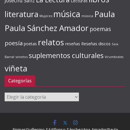
Josechu Sanz
Lecturas
música
literatura
Paula
Mujeres
música
Paula Sánchez Amador
poemas
relatos
poesía
Reseñas discos
poetas
reseñas
Seix
suplementos culturales
Barral
sonetos
Virumbrales
viñeta
Categorías
Categorías
Firmas
Guillermo SA
Alfonso Sánchez
Ana Amador
Paula