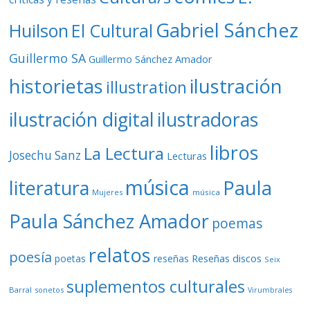
Gabriel Sánchez
Huilson
El Cultural
Guillermo SA
Guillermo Sánchez Amador
ilustración
historietas
illustration
ilustración digital
ilustradoras
libros
La Lectura
Josechu Sanz
Lecturas
música
literatura
Paula
Mujeres
música
Paula Sánchez Amador
poemas
relatos
poesía
Reseñas discos
poetas
reseñas
Seix
suplementos culturales
Barral
sonetos
Virumbrales