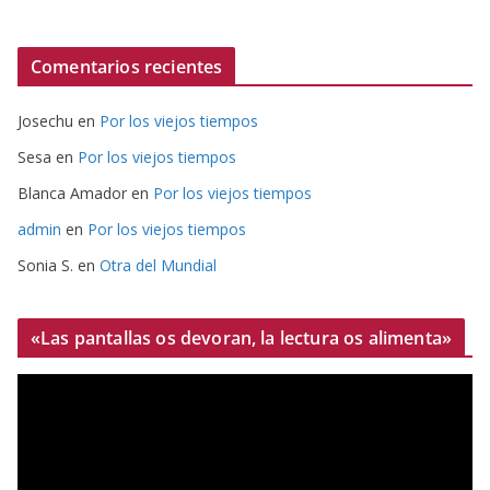
Comentarios recientes
Josechu
en
Por los viejos tiempos
Sesa
en
Por los viejos tiempos
Blanca Amador
en
Por los viejos tiempos
admin
en
Por los viejos tiempos
Sonia S.
en
Otra del Mundial
«Las pantallas os devoran, la lectura os alimenta»
R
e
p
r