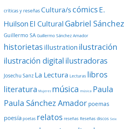
cómics
E.
Cultura/s
críticas y reseñas
Gabriel Sánchez
Huilson
El Cultural
Guillermo SA
Guillermo Sánchez Amador
ilustración
historietas
illustration
ilustración digital
ilustradoras
libros
La Lectura
Josechu Sanz
Lecturas
música
literatura
Paula
Mujeres
música
Paula Sánchez Amador
poemas
relatos
poesía
Reseñas discos
poetas
reseñas
Seix