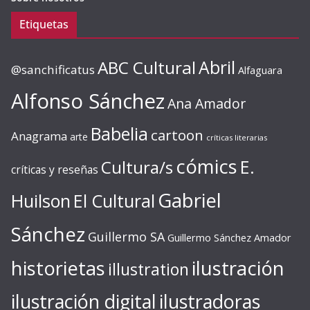
Etiquetas
ABC Cultural
Abril
@sanchificatus
Alfaguara
Alfonso Sánchez
Ana Amador
Babelia
cartoon
Anagrama
arte
críticas literarias
cómics
E.
Cultura/s
críticas y reseñas
Gabriel
Huilson
El Cultural
Sánchez
Guillermo SA
Guillermo Sánchez Amador
ilustración
historietas
illustration
ilustración digital
ilustradoras