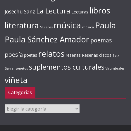
libros
La Lectura
Josechu Sanz
Lecturas
música
literatura
Paula
Mujeres
música
Paula Sánchez Amador
poemas
relatos
poesía
Reseñas discos
poetas
reseñas
Seix
suplementos culturales
Barral
sonetos
Virumbrales
viñeta
Categorías
Categorías