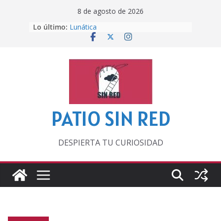
Saltar
8 de agosto de 2026
al
Lo último:
Lunática
contenido
Pero, hasta entonces…
Por los viejos tiempos
‘La broma infinita’ de recomendar
lecturas veraniegas
Otra del Mundial
PATIO SIN RED
DESPIERTA TU CURIOSIDAD