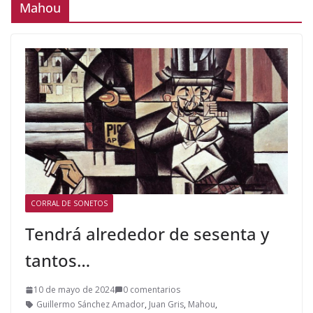
Mahou
CORRAL DE SONETOS
Tendrá alrededor de sesenta y
tantos…
10 de mayo de 2024
0 comentarios
Guillermo Sánchez Amador
,
Juan Gris
,
Mahou
,