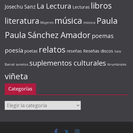
libros
La Lectura
Josechu Sanz
Lecturas
música
literatura
Paula
Mujeres
música
Paula Sánchez Amador
poemas
relatos
poesía
Reseñas discos
poetas
reseñas
Seix
suplementos culturales
Barral
sonetos
Virumbrales
viñeta
Categorías
Categorías