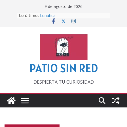
Saltar
9 de agosto de 2026
al
Lo último:
Lunática
contenido
Pero, hasta entonces…
Por los viejos tiempos
‘La broma infinita’ de recomendar
lecturas veraniegas
Otra del Mundial
PATIO SIN RED
DESPIERTA TU CURIOSIDAD