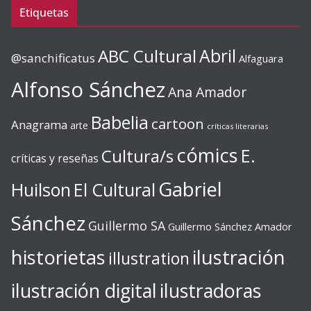
Etiquetas
ABC Cultural
Abril
@sanchificatus
Alfaguara
Alfonso Sánchez
Ana Amador
Babelia
cartoon
Anagrama
arte
críticas literarias
cómics
E.
Cultura/s
críticas y reseñas
Gabriel
Huilson
El Cultural
Sánchez
Guillermo SA
Guillermo Sánchez Amador
ilustración
historietas
illustration
ilustración digital
ilustradoras