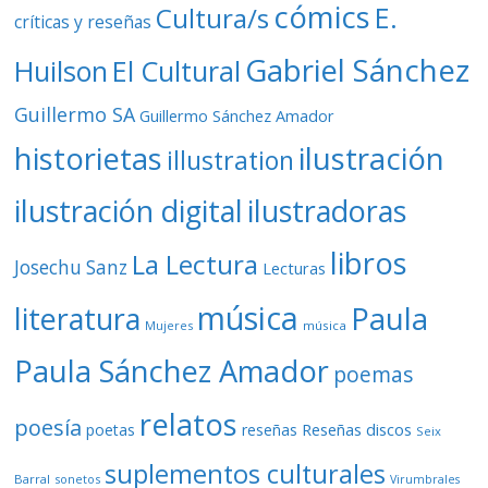
cómics
E.
Cultura/s
críticas y reseñas
Gabriel Sánchez
Huilson
El Cultural
Guillermo SA
Guillermo Sánchez Amador
ilustración
historietas
illustration
ilustración digital
ilustradoras
libros
La Lectura
Josechu Sanz
Lecturas
música
literatura
Paula
Mujeres
música
Paula Sánchez Amador
poemas
relatos
poesía
Reseñas discos
poetas
reseñas
Seix
suplementos culturales
Barral
sonetos
Virumbrales