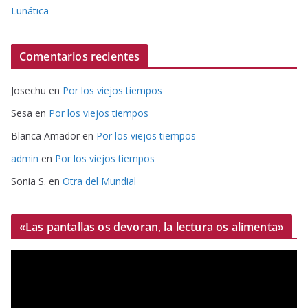
Lunática
Comentarios recientes
Josechu
en
Por los viejos tiempos
Sesa
en
Por los viejos tiempos
Blanca Amador
en
Por los viejos tiempos
admin
en
Por los viejos tiempos
Sonia S.
en
Otra del Mundial
«Las pantallas os devoran, la lectura os alimenta»
R
e
p