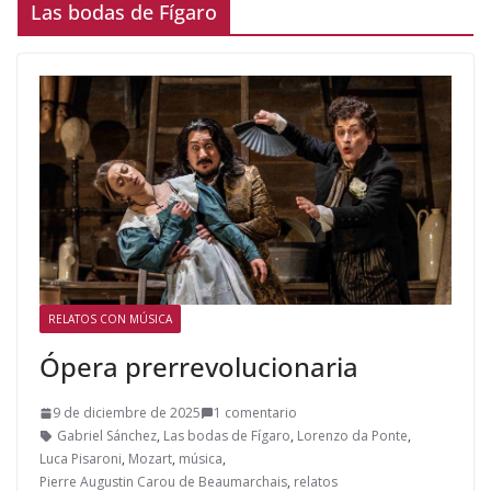
Las bodas de Fígaro
RELATOS CON MÚSICA
Ópera prerrevolucionaria
9 de diciembre de 2025
1 comentario
Gabriel Sánchez
,
Las bodas de Fígaro
,
Lorenzo da Ponte
,
Luca Pisaroni
,
Mozart
,
música
,
Pierre Augustin Carou de Beaumarchais
,
relatos