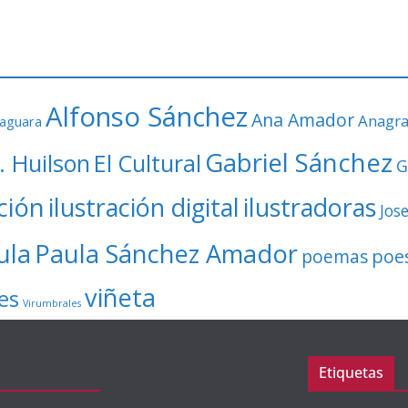
Alfonso Sánchez
Ana Amador
Anagr
faguara
Gabriel Sánchez
. Huilson
El Cultural
G
ación
ilustración digital
ilustradoras
Jos
ula
Paula Sánchez Amador
poe
poemas
viñeta
es
Virumbrales
Etiquetas