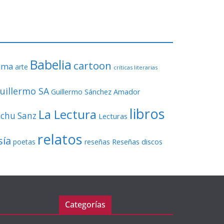
o
r
d
e
v
Babelia
í
cartoon
ama
arte
críticas literarias
d
e
uillermo SA
Guillermo Sánchez Amador
o
libros
La Lectura
echu Sanz
Lecturas
relatos
sía
Reseñas discos
poetas
reseñas
Categorías