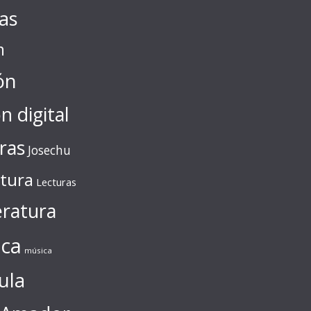
tas
n
ón
ón digital
ras
Josechu
ctura
Lecturas
eratura
ca
música
ula