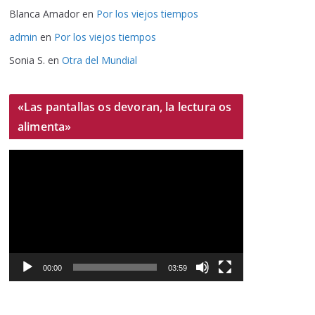
Blanca Amador
en
Por los viejos tiempos
admin
en
Por los viejos tiempos
Sonia S.
en
Otra del Mundial
«Las pantallas os devoran, la lectura os
alimenta»
R
e
p
r
o
d
u
00:00
03:59
c
t