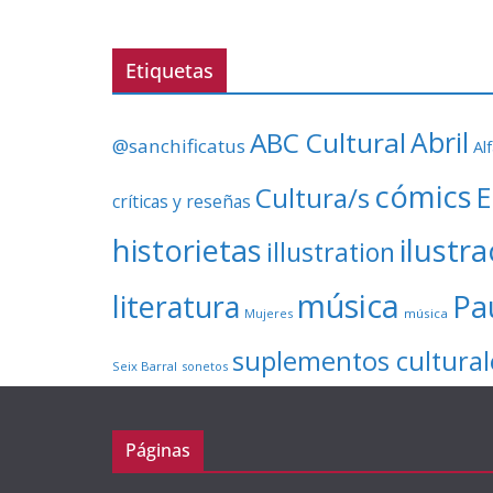
Etiquetas
ABC Cultural
Abril
@sanchificatus
Al
cómics
E
Cultura/s
críticas y reseñas
ilustr
historietas
illustration
música
literatura
Pa
Mujeres
música
suplementos cultural
Seix Barral
sonetos
Páginas