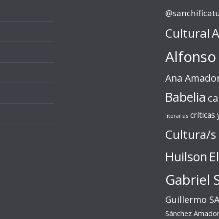
@sanchificat
Cultural
A
Alfonso
Ana Amado
Babelia
ca
críticas
literarias
Cultura/s
Huilson
E
Gabriel 
Guillermo S
Sánchez Amado