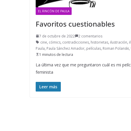
EL RINCÓN DE PAULA
Favoritos cuestionables
7 de octubre de 2022
2 comentarios
cine
,
cómics
,
contradicciones
,
historietas
,
ilustración
,
i
Paula
,
Paula Sánchez Amador
,
películas
,
Roman Polanski
,
1 minutos de lectura
La última vez que me preguntaron cuál es mi pelíc
feminista
Leer más