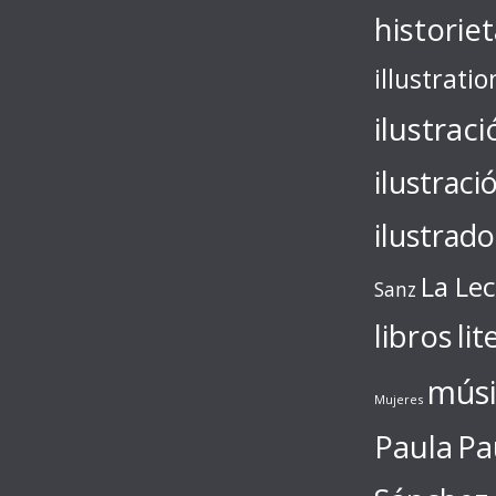
historie
illustratio
ilustraci
ilustraci
ilustrado
La Le
Sanz
libros
lit
músi
Mujeres
Paula
Pa