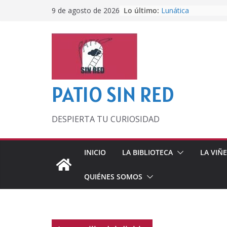
Saltar
Lo último:
Lunática
9 de agosto de 2026
al
Pero, hasta entonc
Por los viejos tiem
contenido
‘La broma infinita’
lecturas veraniegas
Otra del Mundial
PATIO SIN RED
DESPIERTA TU CURIOSIDAD
INICIO
LA BIBLIOTECA
LA VIÑ
QUIÉNES SOMOS