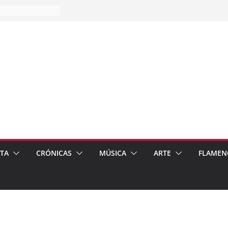
es…
pos
 de recomendar
ETA
CRÓNICAS
MÚSICA
ARTE
FLAMEN