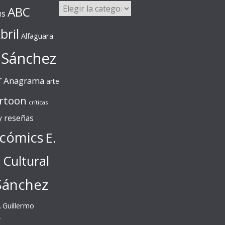
Categorías
ABC
us
bril
Alfaguara
 Sánchez
r
Anagrama
arte
rtoon
críticas
 y reseñas
cómics
E.
l Cultural
Sánchez
A
Guillermo
r