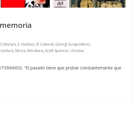
a memoria
,
Cultura/s
,
E. Huilson
,
El Cultural
,
Georgi Gospodinov
,
 Lectura
,
libros
,
literatura
,
Scott Spencer
,
Ucrania
ARIOS. “El pasado tiene que probar constantemente que