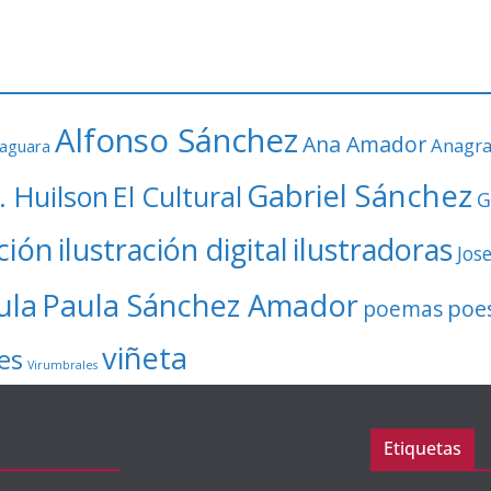
Alfonso Sánchez
Ana Amador
Anagr
faguara
Gabriel Sánchez
. Huilson
El Cultural
G
ación
ilustración digital
ilustradoras
Jos
ula
Paula Sánchez Amador
poe
poemas
viñeta
es
Virumbrales
Etiquetas