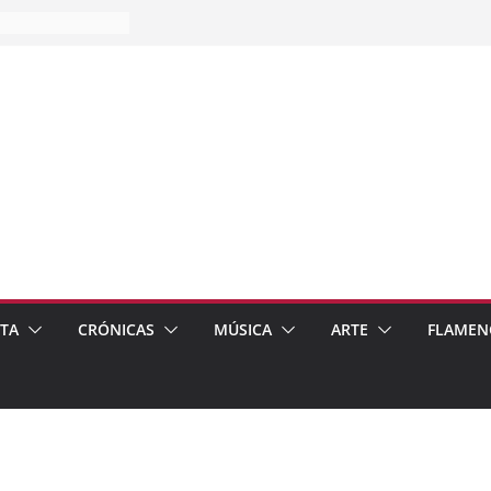
es…
pos
 de recomendar
ETA
CRÓNICAS
MÚSICA
ARTE
FLAMEN