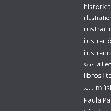
historie
illustratio
ilustraci
ilustraci
ilustrado
La Le
Sanz
libros
lit
músi
Mujeres
Paula
Pa