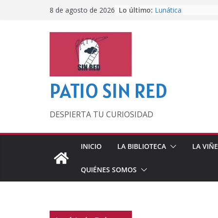
Saltar
Lo último:
Lunática
8 de agosto de 2026
al
Pero, hasta entonc
Por los viejos tiem
contenido
‘La broma infinita’
lecturas veraniegas
Otra del Mundial
PATIO SIN RED
DESPIERTA TU CURIOSIDAD
INICIO
LA BIBLIOTECA
LA VIÑ
QUIÉNES SOMOS