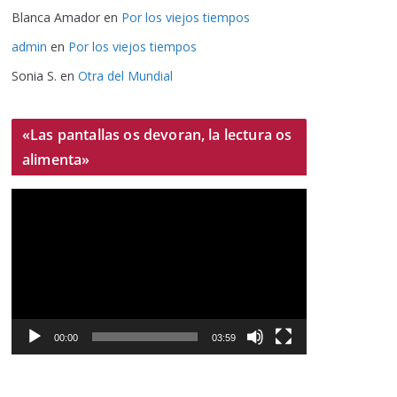
Blanca Amador
en
Por los viejos tiempos
admin
en
Por los viejos tiempos
Sonia S.
en
Otra del Mundial
«Las pantallas os devoran, la lectura os
alimenta»
R
e
p
r
o
d
u
00:00
03:59
c
t