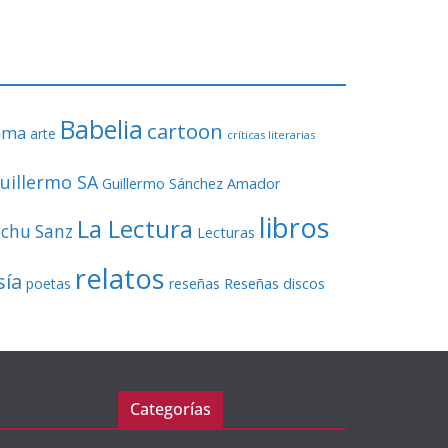
o
r
d
e
v
Babelia
í
cartoon
ama
arte
críticas literarias
d
e
uillermo SA
Guillermo Sánchez Amador
o
libros
La Lectura
echu Sanz
Lecturas
relatos
sía
Reseñas discos
poetas
reseñas
Categorías