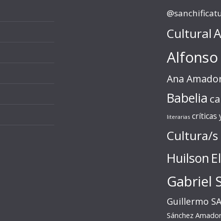
@sanchificat
Cultural
A
Alfonso
Ana Amado
Babelia
ca
críticas
literarias
Cultura/s
Huilson
E
Gabriel 
Guillermo S
Sánchez Amado