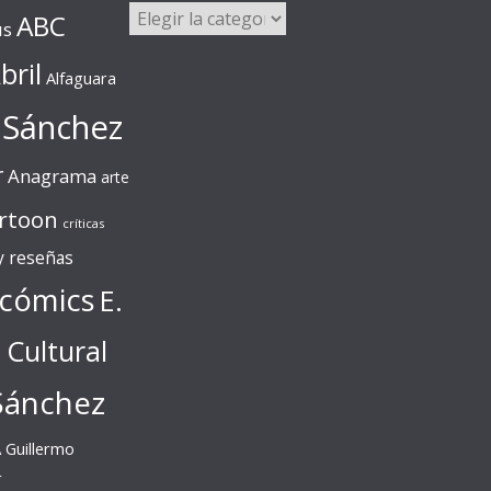
Categorías
ABC
us
bril
Alfaguara
 Sánchez
r
Anagrama
arte
rtoon
críticas
 y reseñas
cómics
E.
l Cultural
Sánchez
A
Guillermo
r