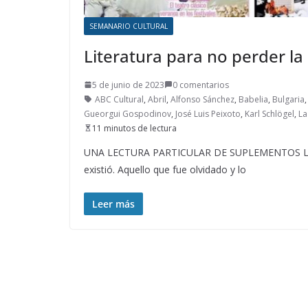
SEMANARIO CULTURAL
Literatura para no perder l
5 de junio de 2023
0 comentarios
ABC Cultural
,
Abril
,
Alfonso Sánchez
,
Babelia
,
Bulgaria
Gueorgui Gospodinov
,
José Luis Peixoto
,
Karl Schlögel
,
La
11 minutos de lectura
UNA LECTURA PARTICULAR DE SUPLEMENTOS LITER
existió. Aquello que fue olvidado y lo
Leer más