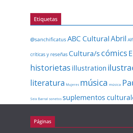
Etiquetas
ABC Cultural
Abril
@sanchificatus
Al
cómics
E
Cultura/s
críticas y reseñas
ilustr
historietas
illustration
música
literatura
Pa
Mujeres
música
suplementos cultural
Seix Barral
sonetos
Páginas