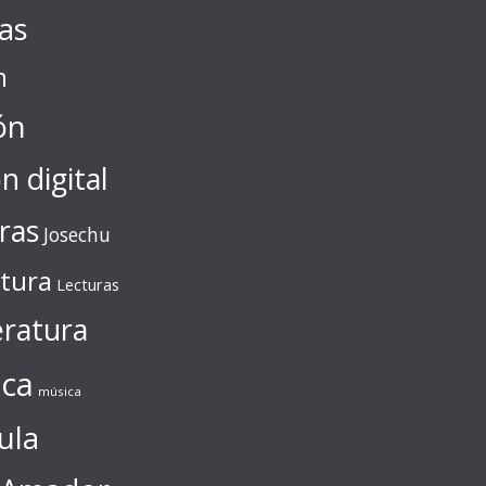
tas
n
ón
ón digital
ras
Josechu
ctura
Lecturas
eratura
ca
música
ula