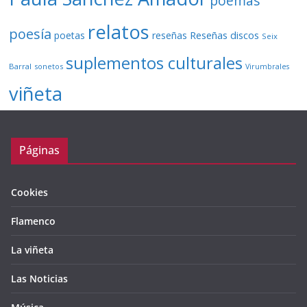
poemas
relatos
poesía
Reseñas discos
poetas
reseñas
Seix
suplementos culturales
Barral
sonetos
Virumbrales
viñeta
Páginas
Cookies
Flamenco
La viñeta
Las Noticias