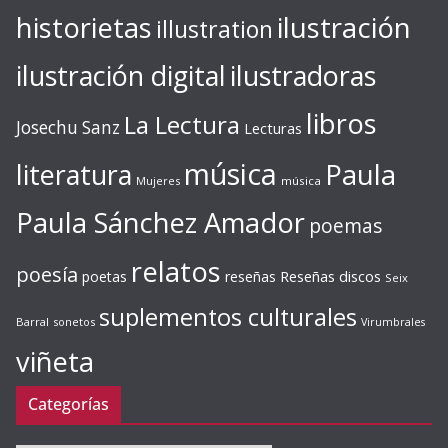
ilustración
historietas
illustration
ilustración digital
ilustradoras
libros
La Lectura
Josechu Sanz
Lecturas
música
literatura
Paula
Mujeres
música
Paula Sánchez Amador
poemas
relatos
poesía
Reseñas discos
poetas
reseñas
Seix
suplementos culturales
Barral
sonetos
Virumbrales
viñeta
Categorías