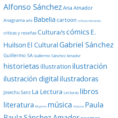
o
Alfonso Sánchez
Ana Amador
Babelia
cartoon
Anagrama
arte
críticas literarias
cómics
E.
Cultura/s
críticas y reseñas
Gabriel Sánchez
Huilson
El Cultural
Guillermo SA
Guillermo Sánchez Amador
ilustración
historietas
illustration
ilustración digital
ilustradoras
libros
La Lectura
Josechu Sanz
Lecturas
música
literatura
Paula
Mujeres
música
Paula Sánchez Amador