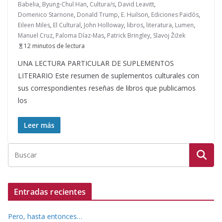
Babelia
,
Byung-Chul Han
,
Cultura/s
,
David Leavitt
,
Domenico Starnone
,
Donald Trump
,
E. Huilson
,
Ediciones Paidós
,
Eileen Miles
,
El Cultural
,
John Holloway
,
libros
,
literatura
,
Lumen
,
Manuel Cruz
,
Paloma Díaz-Mas
,
Patrick Bringley
,
Slavoj Žižek
12 minutos de lectura
UNA LECTURA PARTICULAR DE SUPLEMENTOS
LITERARIO Este resumen de suplementos culturales con
sus correspondientes reseñas de libros que publicamos
los
Leer más
Entradas recientes
Pero, hasta entonces…