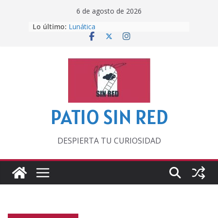
Saltar
6 de agosto de 2026
al
Lo último:
Lunática
contenido
Pero, hasta entonces…
Por los viejos tiempos
‘La broma infinita’ de recomendar
lecturas veraniegas
Otra del Mundial
PATIO SIN RED
DESPIERTA TU CURIOSIDAD