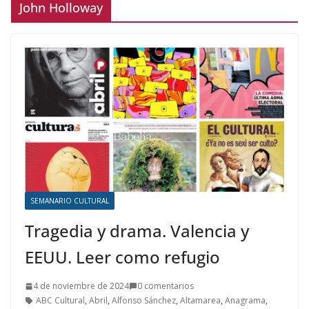
John Holloway
SEMANARIO CULTURAL
Tragedia y drama. Valencia y
EEUU. Leer como refugio
4 de noviembre de 2024
0 comentarios
ABC Cultural
,
Abril
,
Alfonso Sánchez
,
Altamarea
,
Anagrama
,