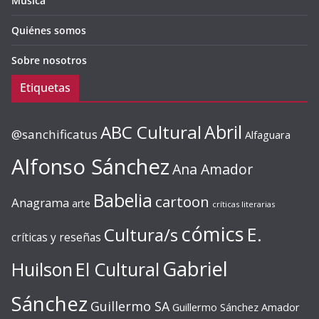
Música
Quiénes somos
Sobre nosotros
Etiquetas
ABC Cultural
Abril
@sanchificatus
Alfaguara
Alfonso Sánchez
Ana Amador
Babelia
cartoon
Anagrama
arte
críticas literarias
cómics
E.
Cultura/s
críticas y reseñas
Gabriel
Huilson
El Cultural
Sánchez
Guillermo SA
Guillermo Sánchez Amador