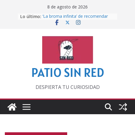
Saltar
8 de agosto de 2026
al
Lo último:
‘La broma infinita’ de recomendar
contenido
lecturas veraniegas
Otra del Mundial
Lunática
Pero, hasta entonces…
Por los viejos tiempos
PATIO SIN RED
DESPIERTA TU CURIOSIDAD