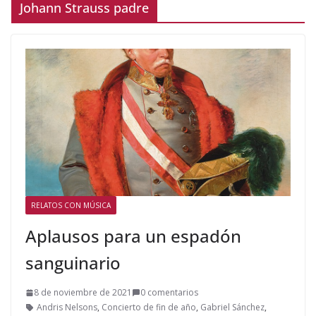
Johann Strauss padre
RELATOS CON MÚSICA
Aplausos para un espadón
sanguinario
8 de noviembre de 2021
0 comentarios
Andris Nelsons
,
Concierto de fin de año
,
Gabriel Sánchez
,