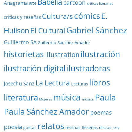
Babelia
cartoon
Anagrama
arte
críticas literarias
cómics
E.
Cultura/s
críticas y reseñas
Gabriel Sánchez
Huilson
El Cultural
Guillermo SA
Guillermo Sánchez Amador
ilustración
historietas
illustration
ilustración digital
ilustradoras
libros
La Lectura
Josechu Sanz
Lecturas
música
literatura
Paula
Mujeres
música
Paula Sánchez Amador
poemas
relatos
poesía
Reseñas discos
poetas
reseñas
Seix