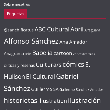
Sobre nosotros
Etiquetas
ABC Cultural
Abril
@sanchificatus
Alfaguara
Alfonso Sánchez
Ana Amador
Babelia
cartoon
Anagrama
arte
críticas literarias
cómics
E.
Cultura/s
críticas y reseñas
Gabriel
Huilson
El Cultural
Sánchez
Guillermo SA
Guillermo Sánchez Amador
ilustración
historietas
illustration