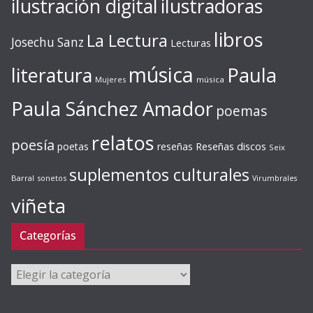
ilustración digital
ilustradoras
libros
La Lectura
Josechu Sanz
Lecturas
música
literatura
Paula
Mujeres
música
Paula Sánchez Amador
poemas
relatos
poesía
Reseñas discos
poetas
reseñas
Seix
suplementos culturales
Barral
sonetos
Virumbrales
viñeta
Categorías
Categorías