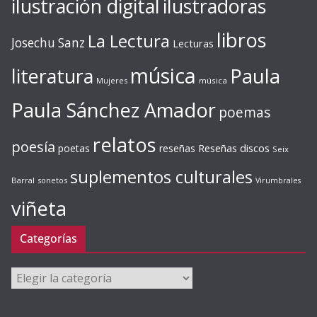
ilustración digital
ilustradoras
libros
La Lectura
Josechu Sanz
Lecturas
música
literatura
Paula
Mujeres
música
Paula Sánchez Amador
poemas
relatos
poesía
Reseñas discos
poetas
reseñas
Seix
suplementos culturales
Barral
sonetos
Virumbrales
viñeta
Categorías
Categorías