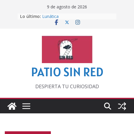
Saltar
9 de agosto de 2026
al
Lo último:
Lunática
contenido
Pero, hasta entonces…
Por los viejos tiempos
‘La broma infinita’ de recomendar
lecturas veraniegas
Otra del Mundial
PATIO SIN RED
DESPIERTA TU CURIOSIDAD