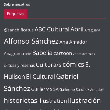
Sobre nosotros
Etiquetas
ABC Cultural
Abril
@sanchificatus
Alfaguara
Alfonso Sánchez
Ana Amador
Babelia
cartoon
Anagrama
arte
críticas literarias
cómics
E.
Cultura/s
críticas y reseñas
Gabriel
Huilson
El Cultural
Sánchez
Guillermo SA
Guillermo Sánchez Amador
ilustración
historietas
illustration