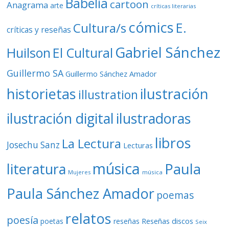
Babelia
cartoon
Anagrama
arte
críticas literarias
cómics
E.
Cultura/s
críticas y reseñas
Gabriel Sánchez
Huilson
El Cultural
Guillermo SA
Guillermo Sánchez Amador
ilustración
historietas
illustration
ilustración digital
ilustradoras
libros
La Lectura
Josechu Sanz
Lecturas
música
literatura
Paula
Mujeres
música
Paula Sánchez Amador
poemas
relatos
poesía
Reseñas discos
poetas
reseñas
Seix