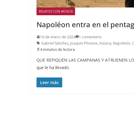
RELATOS CON MÚSICA
Napoléon entra en el pentag
16 de enero de 2024
1 comentario
Gabriel Sánchez
,
Joaquin Phoenix
,
música
,
Napoleón
,
O
4 minutos de lectura
QUE REPIQUEN LAS CAMPANAS Y ATRUENEN LOS C
que le ha llevado
Leer más