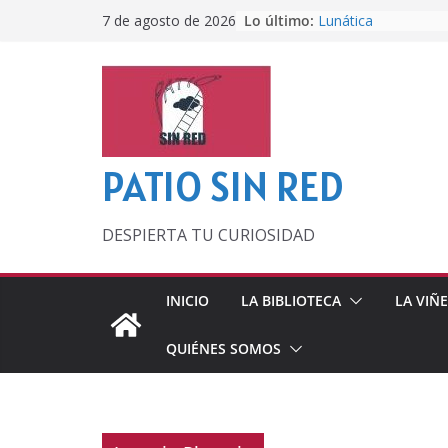
Saltar
Lo último:
Lunática
7 de agosto de 2026
al
Pero, hasta entonc
Por los viejos tiem
contenido
‘La broma infinita’
lecturas veraniegas
Otra del Mundial
PATIO SIN RED
DESPIERTA TU CURIOSIDAD
INICIO
LA BIBLIOTECA
LA VIÑ
QUIÉNES SOMOS