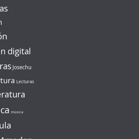
tas
n
ón
ón digital
ras
Josechu
ctura
Lecturas
eratura
ca
música
ula