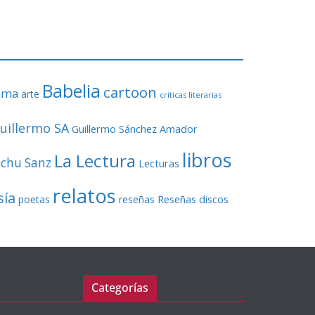
o
r
d
e
v
Babelia
í
cartoon
ama
arte
críticas literarias
d
e
uillermo SA
Guillermo Sánchez Amador
o
libros
La Lectura
echu Sanz
Lecturas
relatos
sía
Reseñas discos
poetas
reseñas
Categorías