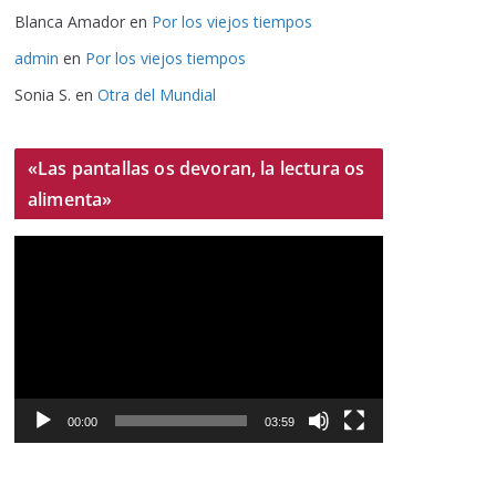
Blanca Amador
en
Por los viejos tiempos
admin
en
Por los viejos tiempos
Sonia S.
en
Otra del Mundial
«Las pantallas os devoran, la lectura os
alimenta»
R
e
p
r
o
d
u
00:00
03:59
c
t