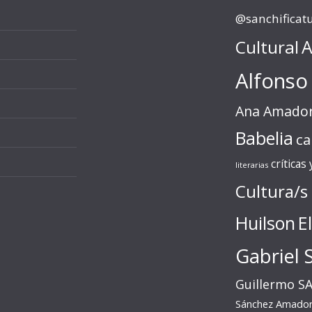
@sanchificat
Cultural
A
Alfonso
Ana Amado
Babelia
ca
críticas
literarias
Cultura/s
Huilson
E
Gabriel 
Guillermo S
Sánchez Amado