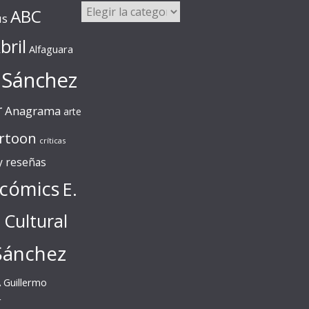
Categorías
ABC
us
bril
Alfaguara
 Sánchez
r
Anagrama
arte
rtoon
críticas
 y reseñas
cómics
E.
l Cultural
Sánchez
A
Guillermo
r