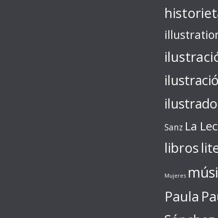
historie
illustratio
ilustraci
ilustraci
ilustrado
La Le
Sanz
libros
lit
músi
Mujeres
Paula
Pa