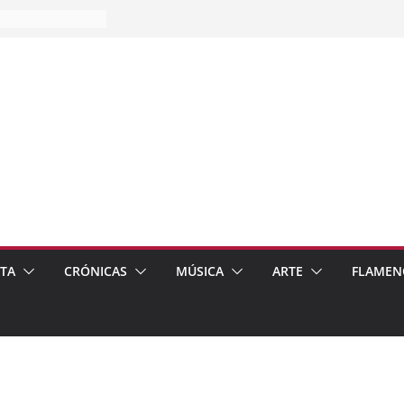
es…
pos
 de recomendar
ETA
CRÓNICAS
MÚSICA
ARTE
FLAMEN