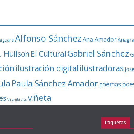
Alfonso Sánchez
Ana Amador
Anagr
faguara
Gabriel Sánchez
. Huilson
El Cultural
G
ación
ilustración digital
ilustradoras
Jos
ula
Paula Sánchez Amador
poe
poemas
viñeta
es
Virumbrales
Etiquetas