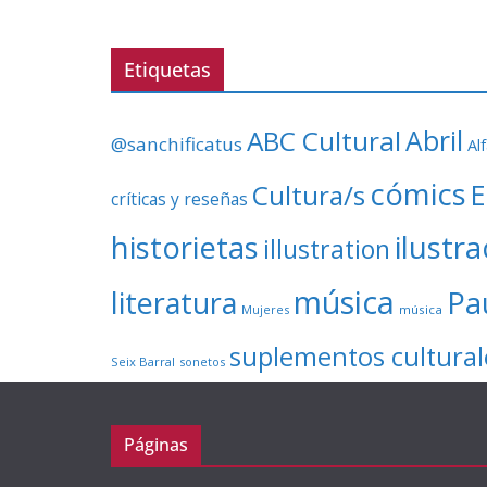
Etiquetas
ABC Cultural
Abril
@sanchificatus
Al
cómics
E
Cultura/s
críticas y reseñas
ilustr
historietas
illustration
música
literatura
Pa
Mujeres
música
suplementos cultural
Seix Barral
sonetos
Páginas