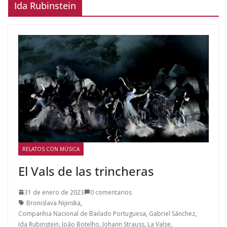
Ida Rubinstein
RELATOS CON MÚSICA
El Vals de las trincheras
31 de enero de 2023
0 comentarios
Bronislava Nijinska
,
Companhia Nacional de Bailado Portuguesa
,
Gabriel Sánchez
,
Ida Rubinstein
,
João Botelho
,
Johann Strauss
,
La Valse
,