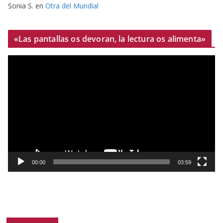
Sonia S.
en
Otra del Mundial
«Las pantallas os devoran, la lectura os alimenta»
R
e
p
r
o
d
u
c
t
00:00
03:59
o
r
d
e
v