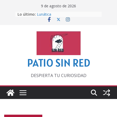
Saltar
9 de agosto de 2026
al
Lo último:
Lunática
contenido
Pero, hasta entonces…
Por los viejos tiempos
‘La broma infinita’ de recomendar
lecturas veraniegas
Otra del Mundial
PATIO SIN RED
DESPIERTA TU CURIOSIDAD