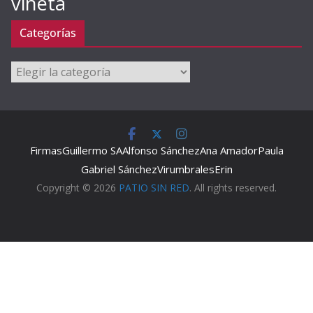
viñeta
Categorías
Categorías
Firmas
Guillermo SA
Alfonso Sánchez
Ana Amador
Paula
Gabriel Sánchez
Virumbrales
Erin
Copyright © 2026
PATIO SIN RED
. All rights reserved.