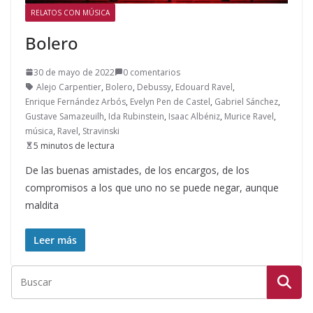
RELATOS CON MÚSICA
Bolero
30 de mayo de 2022
0 comentarios
Alejo Carpentier
,
Bolero
,
Debussy
,
Edouard Ravel
,
Enrique Fernández Arbós
,
Evelyn Pen de Castel
,
Gabriel Sánchez
,
Gustave Samazeuilh
,
Ida Rubinstein
,
Isaac Albéniz
,
Murice Ravel
,
música
,
Ravel
,
Stravinski
5 minutos de lectura
De las buenas amistades, de los encargos, de los
compromisos a los que uno no se puede negar, aunque
maldita
Leer más