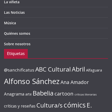
La viñeta
Las Noticias
Música
Quiénes somos
Sobre nosotros
Etiquetas
ABC Cultural
Abril
@sanchificatus
Alfaguara
Alfonso Sánchez
Ana Amador
Babelia
cartoon
Anagrama
arte
críticas literarias
cómics
E.
Cultura/s
críticas y reseñas