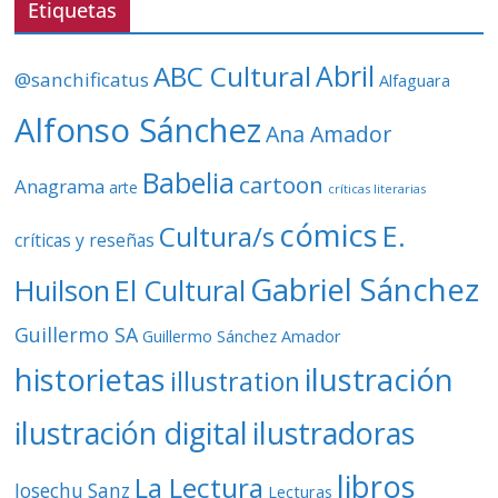
Etiquetas
í
d
ABC Cultural
Abril
@sanchificatus
Alfaguara
e
o
Alfonso Sánchez
Ana Amador
Babelia
cartoon
Anagrama
arte
críticas literarias
cómics
E.
Cultura/s
críticas y reseñas
Gabriel Sánchez
Huilson
El Cultural
Guillermo SA
Guillermo Sánchez Amador
ilustración
historietas
illustration
ilustración digital
ilustradoras
libros
La Lectura
Josechu Sanz
Lecturas