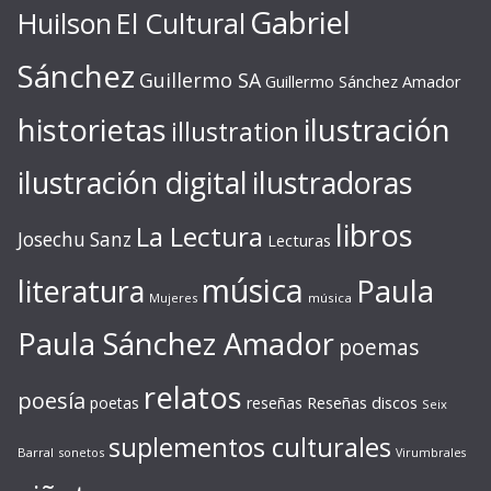
Gabriel
Huilson
El Cultural
Sánchez
Guillermo SA
Guillermo Sánchez Amador
ilustración
historietas
illustration
ilustración digital
ilustradoras
libros
La Lectura
Josechu Sanz
Lecturas
música
literatura
Paula
Mujeres
música
Paula Sánchez Amador
poemas
relatos
poesía
Reseñas discos
poetas
reseñas
Seix
suplementos culturales
Barral
sonetos
Virumbrales