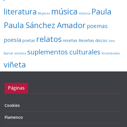
música
literatura
Paula
Mujeres
música
Paula Sánchez Amador
poemas
relatos
poesía
Reseñas discos
poetas
reseñas
Seix
suplementos culturales
Barral
sonetos
Virumbrales
viñeta
Páginas
Cookies
Flamenco