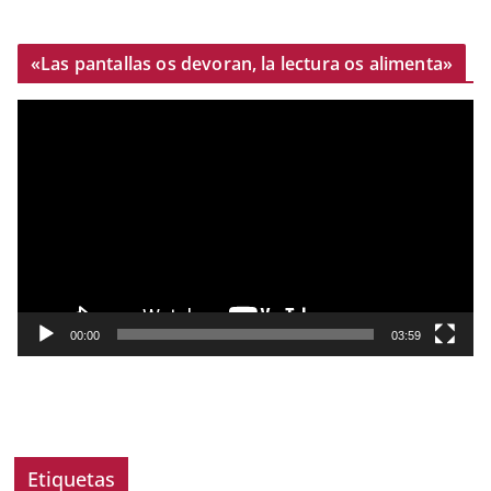
«Las pantallas os devoran, la lectura os alimenta»
R
e
p
r
o
d
u
c
t
00:00
03:59
o
r
d
e
v
Etiquetas