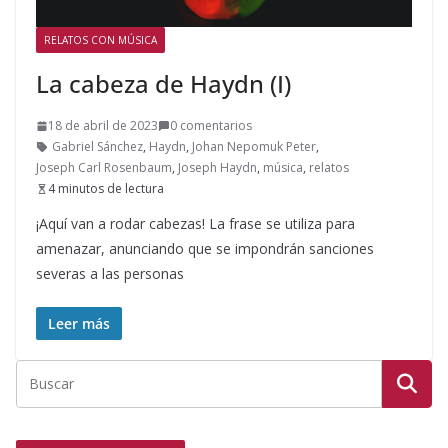
RELATOS CON MÚSICA
La cabeza de Haydn (I)
18 de abril de 2023
0 comentarios
Gabriel Sánchez
,
Haydn
,
Johan Nepomuk Peter
,
Joseph Carl Rosenbaum
,
Joseph Haydn
,
música
,
relatos
4 minutos de lectura
¡Aquí van a rodar cabezas! La frase se utiliza para
amenazar, anunciando que se impondrán sanciones
severas a las personas
Leer más