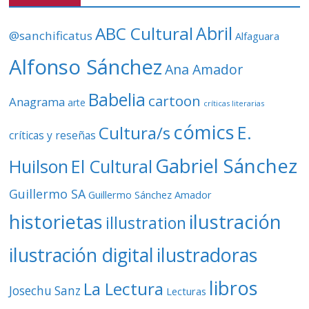
í
d
ABC Cultural
Abril
@sanchificatus
Alfaguara
e
o
Alfonso Sánchez
Ana Amador
Babelia
cartoon
Anagrama
arte
críticas literarias
cómics
E.
Cultura/s
críticas y reseñas
Gabriel Sánchez
Huilson
El Cultural
Guillermo SA
Guillermo Sánchez Amador
ilustración
historietas
illustration
ilustración digital
ilustradoras
libros
La Lectura
Josechu Sanz
Lecturas