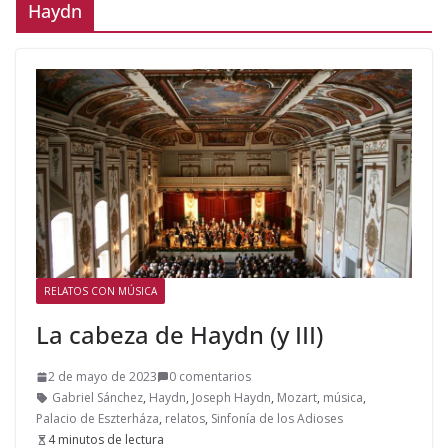
Haydn
RELATOS CON MÚSICA
La cabeza de Haydn (y III)
2 de mayo de 2023
0 comentarios
Gabriel Sánchez
,
Haydn
,
Joseph Haydn
,
Mozart
,
música
,
Palacio de Eszterháza
,
relatos
,
Sinfonía de los Adioses
4 minutos de lectura