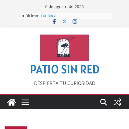
Saltar
6 de agosto de 2026
al
Lo último:
Lunática
contenido
Pero, hasta entonces…
Por los viejos tiempos
‘La broma infinita’ de recomendar
lecturas veraniegas
Otra del Mundial
PATIO SIN RED
DESPIERTA TU CURIOSIDAD