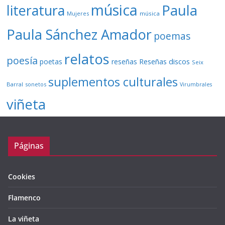
música
literatura
Paula
Mujeres
música
Paula Sánchez Amador
poemas
relatos
poesía
Reseñas discos
poetas
reseñas
Seix
suplementos culturales
Barral
sonetos
Virumbrales
viñeta
Páginas
Cookies
Flamenco
La viñeta