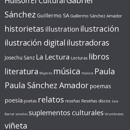
Gabriel
Huilson
El Cultural
Sánchez
Guillermo SA
Guillermo Sánchez Amador
ilustración
historietas
illustration
ilustración digital
ilustradoras
libros
La Lectura
Josechu Sanz
Lecturas
música
literatura
Paula
Mujeres
música
Paula Sánchez Amador
poemas
relatos
poesía
Reseñas discos
poetas
reseñas
Seix
suplementos culturales
Barral
sonetos
Virumbrales
viñeta