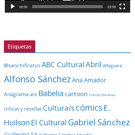
t
00:00
03:59
o
r
d
e
v
Etiquetas
í
d
ABC Cultural
Abril
@sanchificatus
Alfaguara
e
o
Alfonso Sánchez
Ana Amador
Babelia
cartoon
Anagrama
arte
críticas literarias
cómics
E.
Cultura/s
críticas y reseñas
Gabriel Sánchez
Huilson
El Cultural
Guillermo SA
Guillermo Sánchez Amador