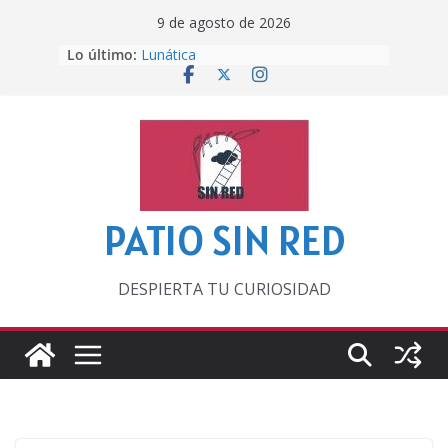
Saltar
9 de agosto de 2026
al
Lo último:
Lunática
contenido
Pero, hasta entonces…
Por los viejos tiempos
‘La broma infinita’ de recomendar
lecturas veraniegas
Otra del Mundial
PATIO SIN RED
DESPIERTA TU CURIOSIDAD