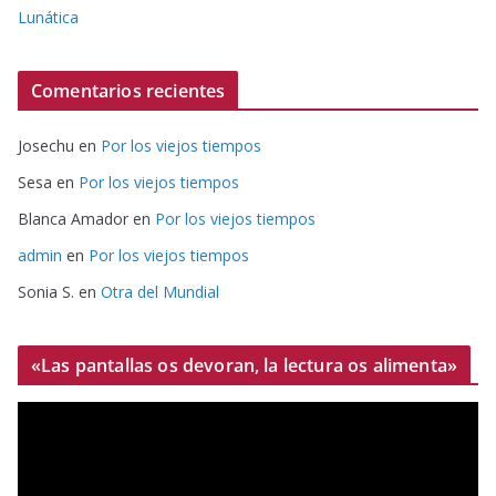
Lunática
Comentarios recientes
Josechu
en
Por los viejos tiempos
Sesa
en
Por los viejos tiempos
Blanca Amador
en
Por los viejos tiempos
admin
en
Por los viejos tiempos
Sonia S.
en
Otra del Mundial
«Las pantallas os devoran, la lectura os alimenta»
R
e
p