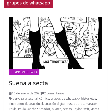
grupos de whatsapp
EL RINCÓN DE PAULA
Suena a secta
16 de enero de 2026
2 comentarios
cerveza artesanal
,
cómics
,
grupos de whatsapp
,
historietas
,
illustration
,
ilustración
,
ilustración digital
,
ilustradoras
,
maratón
,
Paula
,
Paula Sánchez Amador
,
pilates
,
sectas
,
Taylor Swift
,
viñeta