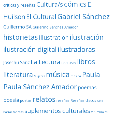
cómics
E.
Cultura/s
críticas y reseñas
Gabriel Sánchez
Huilson
El Cultural
Guillermo SA
Guillermo Sánchez Amador
ilustración
historietas
illustration
ilustración digital
ilustradoras
libros
La Lectura
Josechu Sanz
Lecturas
música
literatura
Paula
Mujeres
música
Paula Sánchez Amador
poemas
relatos
poesía
Reseñas discos
poetas
reseñas
Seix
suplementos culturales
Barral
sonetos
Virumbrales