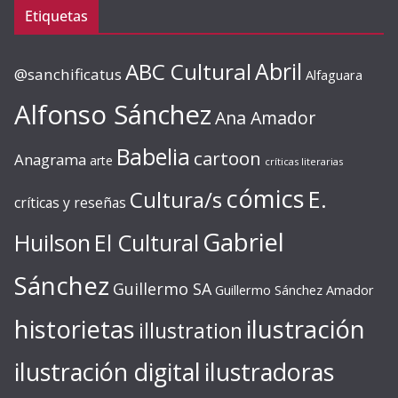
Etiquetas
ABC Cultural
Abril
@sanchificatus
Alfaguara
Alfonso Sánchez
Ana Amador
Babelia
cartoon
Anagrama
arte
críticas literarias
cómics
E.
Cultura/s
críticas y reseñas
Gabriel
Huilson
El Cultural
Sánchez
Guillermo SA
Guillermo Sánchez Amador
ilustración
historietas
illustration
ilustración digital
ilustradoras