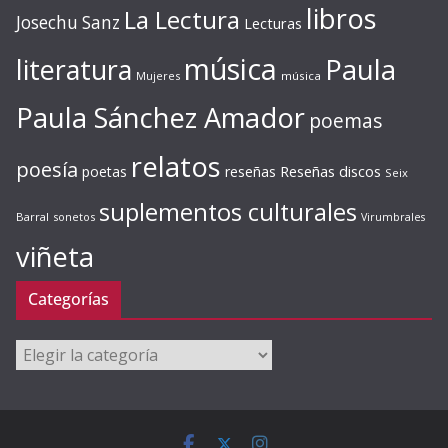
libros
La Lectura
Josechu Sanz
Lecturas
música
literatura
Paula
Mujeres
música
Paula Sánchez Amador
poemas
relatos
poesía
Reseñas discos
poetas
reseñas
Seix
suplementos culturales
Barral
sonetos
Virumbrales
viñeta
Categorías
Categorías