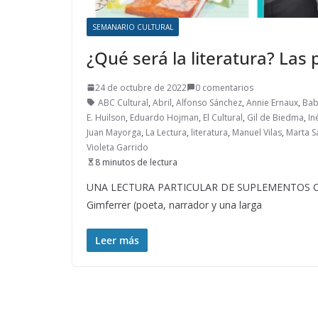
SEMANARIO CULTURAL
¿Qué será la literatura? Las
24 de octubre de 2022
0 comentarios
ABC Cultural
,
Abril
,
Alfonso Sánchez
,
Annie Ernaux
,
Bab
E. Huilson
,
Eduardo Hojman
,
El Cultural
,
Gil de Biedma
,
In
Juan Mayorga
,
La Lectura
,
literatura
,
Manuel Vilas
,
Marta S
Violeta Garrido
8 minutos de lectura
UNA LECTURA PARTICULAR DE SUPLEMENTOS CULTUR
Gimferrer (poeta, narrador y una larga
Leer más