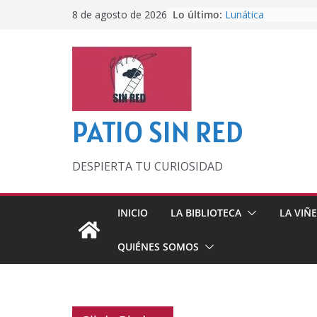
Saltar
Lo último:
Lunática
8 de agosto de 2026
al
Pero, hasta entonc
Por los viejos tiem
contenido
‘La broma infinita’
lecturas veraniegas
Otra del Mundial
PATIO SIN RED
DESPIERTA TU CURIOSIDAD
INICIO
LA BIBLIOTECA
LA VIÑ
QUIÉNES SOMOS