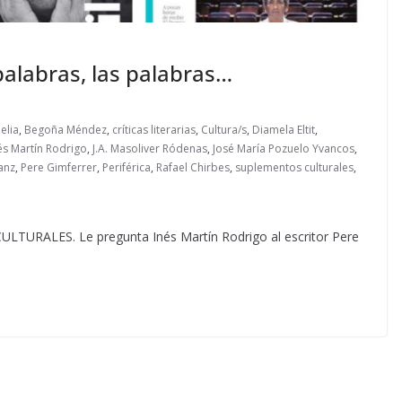
 palabras, las palabras…
elia
,
Begoña Méndez
,
críticas literarias
,
Cultura/s
,
Diamela Eltit
,
és Martín Rodrigo
,
J.A. Masoliver Ródenas
,
José María Pozuelo Yvancos
,
anz
,
Pere Gimferrer
,
Periférica
,
Rafael Chirbes
,
suplementos culturales
,
ALES. Le pregunta Inés Martín Rodrigo al escritor Pere