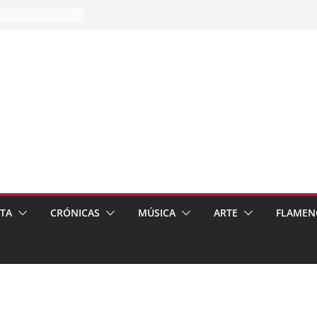
es…
pos
 de recomendar
ETA
CRÓNICAS
MÚSICA
ARTE
FLAMEN