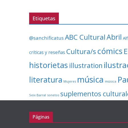
Etiquetas
ABC Cultural
Abril
@sanchificatus
Al
cómics
E
Cultura/s
críticas y reseñas
ilustr
historietas
illustration
música
literatura
Pa
Mujeres
música
suplementos cultural
Seix Barral
sonetos
Páginas