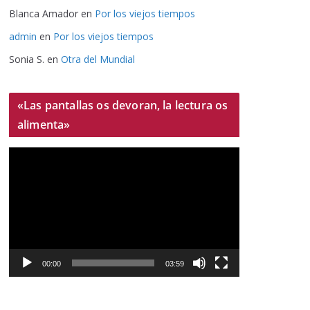
Blanca Amador
en
Por los viejos tiempos
admin
en
Por los viejos tiempos
Sonia S.
en
Otra del Mundial
«Las pantallas os devoran, la lectura os
alimenta»
R
e
p
r
o
d
u
00:00
03:59
c
t