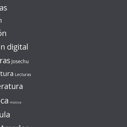
tas
n
ón
ón digital
ras
Josechu
ctura
Lecturas
eratura
ca
música
ula