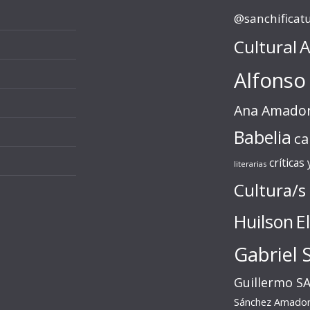
@sanchificat
Cultural
A
Alfonso
Ana Amado
Babelia
ca
críticas
literarias
Cultura/s
Huilson
E
Gabriel 
Guillermo S
Sánchez Amado