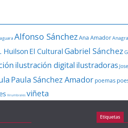
Alfonso Sánchez
Ana Amador
Anagr
faguara
Gabriel Sánchez
. Huilson
El Cultural
G
ación
ilustración digital
ilustradoras
Jos
ula
Paula Sánchez Amador
poe
poemas
viñeta
es
Virumbrales
Etiquetas