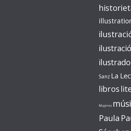
historie
illustratio
ilustraci
ilustraci
ilustrado
La Le
Sanz
libros
lit
músi
Mujeres
Paula
Pa