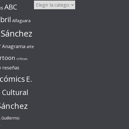
Categorías
ABC
us
bril
Alfaguara
 Sánchez
r
Anagrama
arte
rtoon
críticas
 y reseñas
cómics
E.
l Cultural
Sánchez
A
Guillermo
r