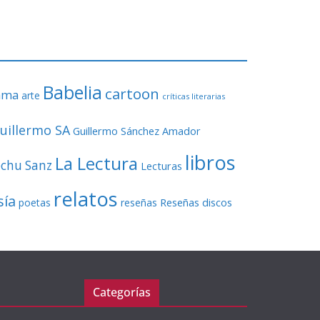
o
r
d
e
v
Babelia
í
cartoon
ama
arte
críticas literarias
d
e
uillermo SA
Guillermo Sánchez Amador
o
libros
La Lectura
echu Sanz
Lecturas
relatos
sía
Reseñas discos
poetas
reseñas
Categorías