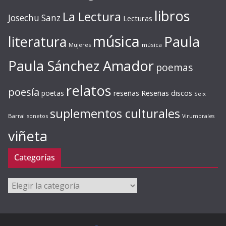
libros
La Lectura
Josechu Sanz
Lecturas
música
literatura
Paula
Mujeres
música
Paula Sánchez Amador
poemas
relatos
poesía
Reseñas discos
poetas
reseñas
Seix
suplementos culturales
Barral
sonetos
Virumbrales
viñeta
Categorías
Categorías