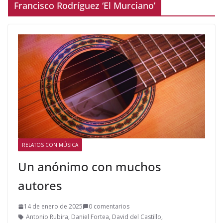
Francisco Rodríguez ‘El Murciano’
RELATOS CON MÚSICA
Un anónimo con muchos
autores
14 de enero de 2025
0 comentarios
Antonio Rubira
,
Daniel Fortea
,
David del Castillo
,