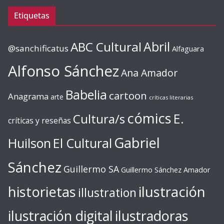
Etiquetas
ABC Cultural
Abril
@sanchificatus
Alfaguara
Alfonso Sánchez
Ana Amador
Babelia
cartoon
Anagrama
arte
críticas literarias
cómics
E.
Cultura/s
críticas y reseñas
Gabriel
Huilson
El Cultural
Sánchez
Guillermo SA
Guillermo Sánchez Amador
ilustración
historietas
illustration
ilustración digital
ilustradoras