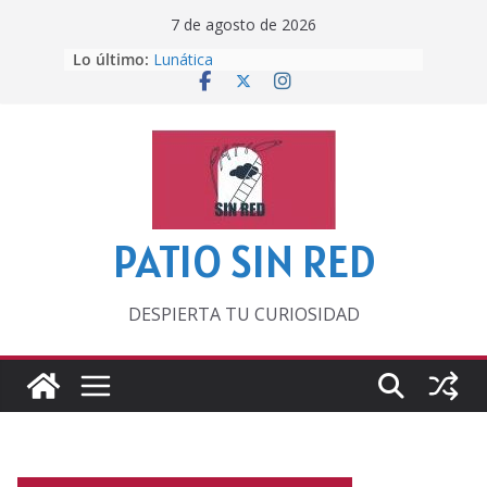
Saltar
7 de agosto de 2026
al
Lo último:
Lunática
contenido
Pero, hasta entonces…
Por los viejos tiempos
‘La broma infinita’ de recomendar
lecturas veraniegas
Otra del Mundial
PATIO SIN RED
DESPIERTA TU CURIOSIDAD