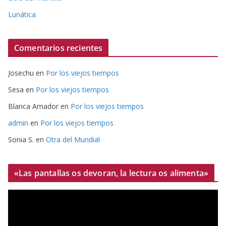
Lunática
Comentarios recientes
Josechu
en
Por los viejos tiempos
Sesa
en
Por los viejos tiempos
Blanca Amador
en
Por los viejos tiempos
admin
en
Por los viejos tiempos
Sonia S.
en
Otra del Mundial
«Las pantallas os devoran, la lectura os alimenta»
R
e
p