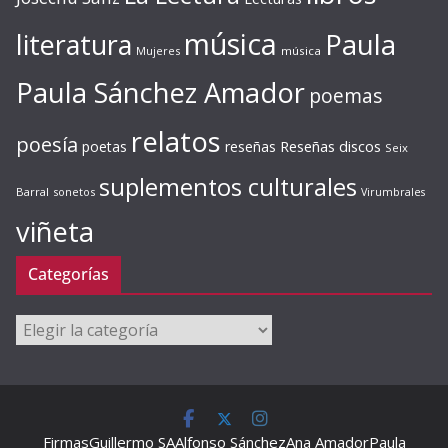
música
literatura
Paula
Mujeres
música
Paula Sánchez Amador
poemas
relatos
poesía
Reseñas discos
poetas
reseñas
Seix
suplementos culturales
Barral
sonetos
Virumbrales
viñeta
Categorías
Categorías
Firmas
Guillermo SA
Alfonso Sánchez
Ana Amador
Paula