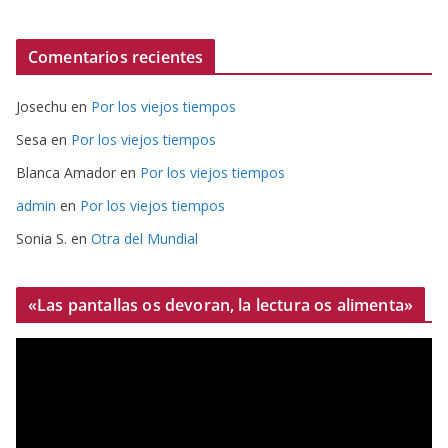
Comentarios recientes
Josechu
en
Por los viejos tiempos
Sesa
en
Por los viejos tiempos
Blanca Amador
en
Por los viejos tiempos
admin
en
Por los viejos tiempos
Sonia S.
en
Otra del Mundial
«Las pantallas os devoran, la lectura os alimenta»
R
e
p
r