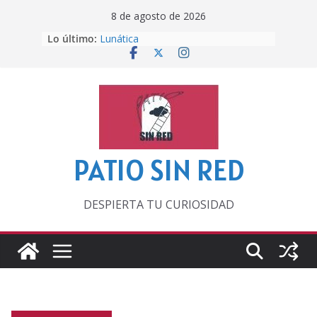
Saltar
8 de agosto de 2026
al
Lo último:
Lunática
contenido
Pero, hasta entonces…
Por los viejos tiempos
‘La broma infinita’ de recomendar
lecturas veraniegas
Otra del Mundial
PATIO SIN RED
DESPIERTA TU CURIOSIDAD