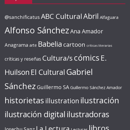
ABC Cultural
Abril
@sanchificatus
Alfaguara
Alfonso Sánchez
Ana Amador
Babelia
cartoon
Anagrama
arte
críticas literarias
cómics
E.
Cultura/s
críticas y reseñas
Gabriel
Huilson
El Cultural
Sánchez
Guillermo SA
Guillermo Sánchez Amador
ilustración
historietas
illustration
ilustración digital
ilustradoras
libros
La Lectura
Josechu Sanz
Lecturas