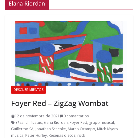
Elana Riordan
DESCUBRIMIENTOS
Foyer Red – ZigZag Wombat
12 de noviembre de 2021
0 comentarios
@sanchificatus
,
Elana Riordan
,
Foyer Red
,
grupo musical
,
Guillermo SA
,
Jonathan Schenke
,
Marco Ocampo
,
Mitch Myers
,
música
,
Peter Hurley
,
Reseñas discos
,
rock