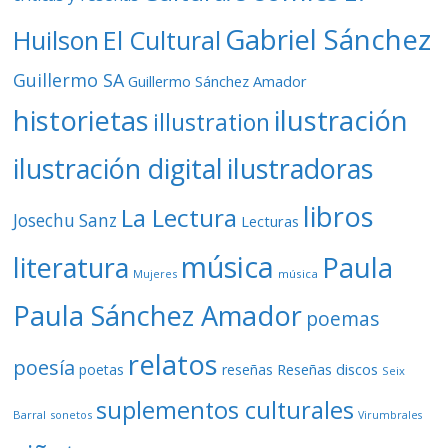
Gabriel Sánchez
Huilson
El Cultural
Guillermo SA
Guillermo Sánchez Amador
ilustración
historietas
illustration
ilustración digital
ilustradoras
libros
La Lectura
Josechu Sanz
Lecturas
música
literatura
Paula
Mujeres
música
Paula Sánchez Amador
poemas
relatos
poesía
Reseñas discos
poetas
reseñas
Seix
suplementos culturales
Barral
sonetos
Virumbrales