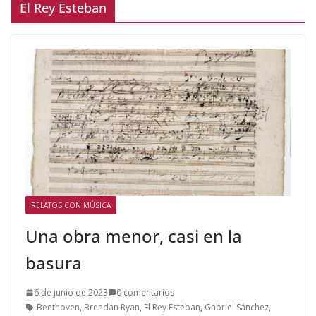
El Rey Esteban
RELATOS CON MÚSICA
Una obra menor, casi en la
basura
6 de junio de 2023
0 comentarios
Beethoven
,
Brendan Ryan
,
El Rey Esteban
,
Gabriel Sánchez
,