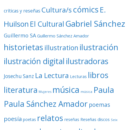
cómics
E.
Cultura/s
críticas y reseñas
Gabriel Sánchez
Huilson
El Cultural
Guillermo SA
Guillermo Sánchez Amador
ilustración
historietas
illustration
ilustración digital
ilustradoras
libros
La Lectura
Josechu Sanz
Lecturas
música
literatura
Paula
Mujeres
música
Paula Sánchez Amador
poemas
relatos
poesía
Reseñas discos
poetas
reseñas
Seix