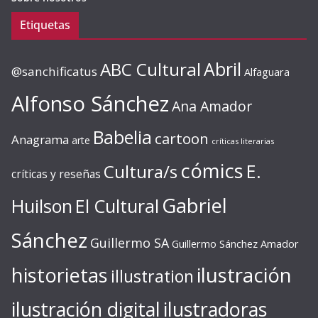
Etiquetas
ABC Cultural
Abril
@sanchificatus
Alfaguara
Alfonso Sánchez
Ana Amador
Babelia
cartoon
Anagrama
arte
críticas literarias
cómics
E.
Cultura/s
críticas y reseñas
Gabriel
Huilson
El Cultural
Sánchez
Guillermo SA
Guillermo Sánchez Amador
ilustración
historietas
illustration
ilustración digital
ilustradoras