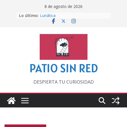
Saltar
8 de agosto de 2026
al
Lo último:
Lunática
contenido
Pero, hasta entonces…
Por los viejos tiempos
‘La broma infinita’ de recomendar
lecturas veraniegas
Otra del Mundial
PATIO SIN RED
DESPIERTA TU CURIOSIDAD