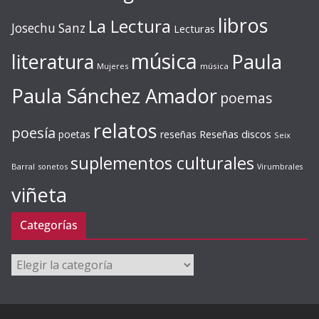
libros
La Lectura
Josechu Sanz
Lecturas
música
literatura
Paula
Mujeres
música
Paula Sánchez Amador
poemas
relatos
poesía
Reseñas discos
poetas
reseñas
Seix
suplementos culturales
Barral
sonetos
Virumbrales
viñeta
Categorías
Categorías