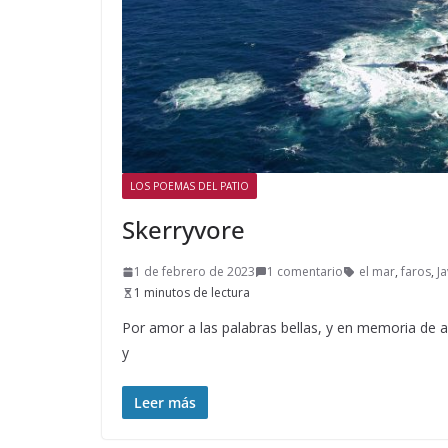
LOS POEMAS DEL PATIO
Skerryvore
1 de febrero de 2023
1 comentario
el mar
,
faros
,
J
1 minutos de lectura
Por amor a las palabras bellas, y en memoria de 
y
Leer más