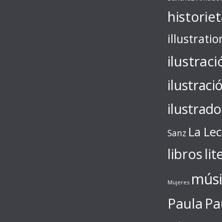
historie
illustratio
ilustraci
ilustraci
ilustrado
La Le
Sanz
libros
lit
músi
Mujeres
Paula
Pa