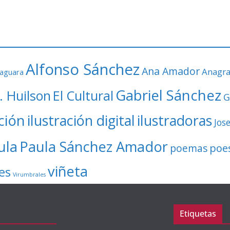
Alfonso Sánchez
Ana Amador
Anagr
faguara
Gabriel Sánchez
. Huilson
El Cultural
G
ación
ilustración digital
ilustradoras
Jos
ula
Paula Sánchez Amador
poe
poemas
viñeta
es
Virumbrales
Etiquetas