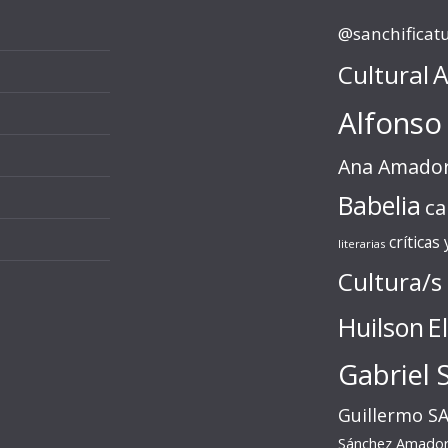
@sanchificat
Cultural
A
Alfonso
Ana Amado
Babelia
ca
críticas
literarias
Cultura/s
Huilson
E
Gabriel 
Guillermo S
Sánchez Amado