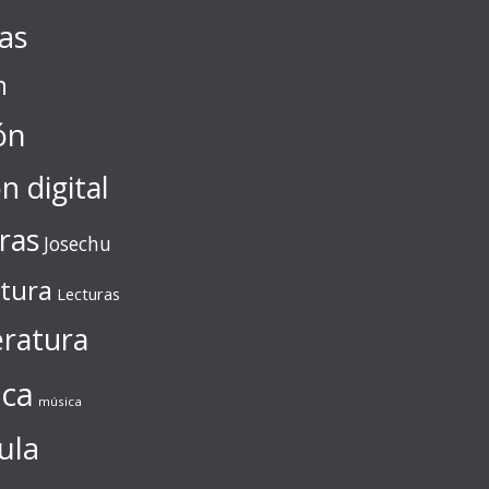
tas
n
ón
ón digital
ras
Josechu
ctura
Lecturas
eratura
ca
música
ula