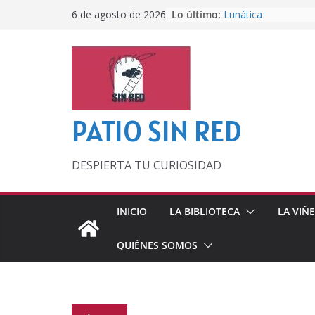
Saltar
Lo último:
Lunática
6 de agosto de 2026
al
Pero, hasta entonc
Por los viejos tiem
contenido
‘La broma infinita’
lecturas veraniegas
Otra del Mundial
PATIO SIN RED
DESPIERTA TU CURIOSIDAD
INICIO
LA BIBLIOTECA
LA VIÑ
QUIÉNES SOMOS