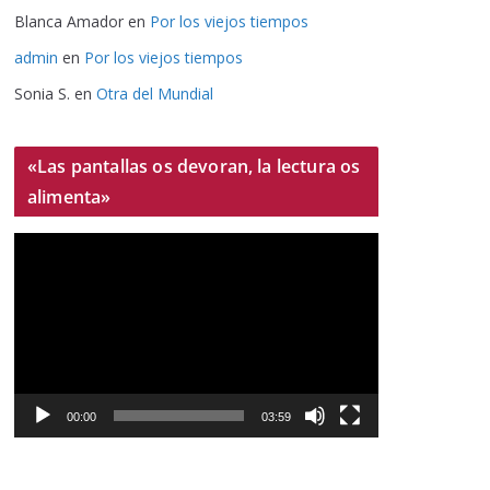
Blanca Amador
en
Por los viejos tiempos
admin
en
Por los viejos tiempos
Sonia S.
en
Otra del Mundial
«Las pantallas os devoran, la lectura os
alimenta»
R
e
p
r
o
d
u
00:00
03:59
c
t