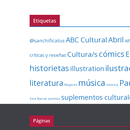
Etiquetas
ABC Cultural
Abril
@sanchificatus
Al
cómics
E
Cultura/s
críticas y reseñas
ilustr
historietas
illustration
música
literatura
Pa
Mujeres
música
suplementos cultural
Seix Barral
sonetos
Páginas