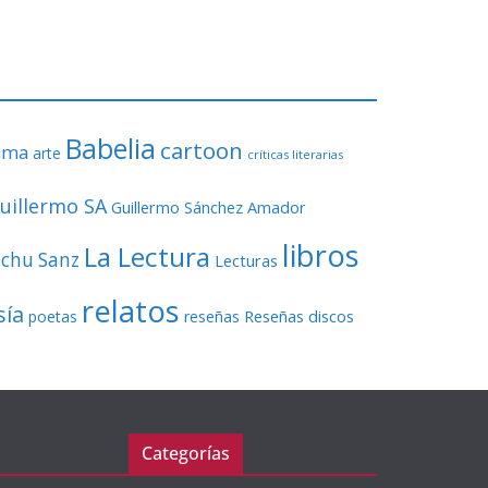
Babelia
cartoon
ama
arte
críticas literarias
uillermo SA
Guillermo Sánchez Amador
libros
La Lectura
echu Sanz
Lecturas
relatos
sía
Reseñas discos
poetas
reseñas
Categorías