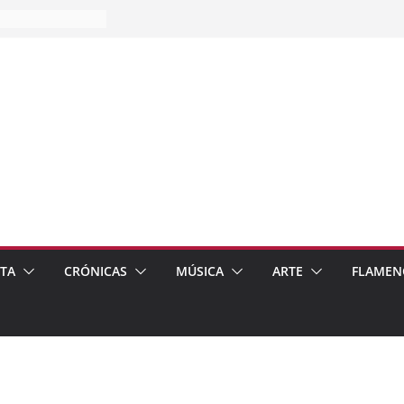
es…
pos
 de recomendar
ETA
CRÓNICAS
MÚSICA
ARTE
FLAMEN