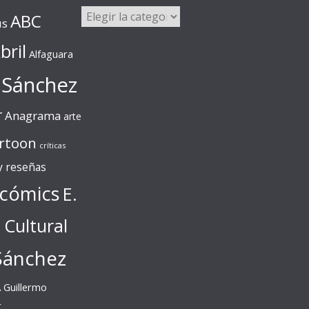
Categorías
ABC
us
bril
Alfaguara
 Sánchez
r
Anagrama
arte
rtoon
críticas
 y reseñas
cómics
E.
l Cultural
Sánchez
A
Guillermo
r