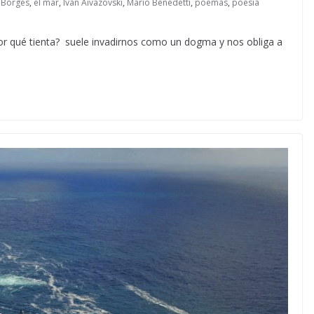
,
Borges
,
el mar
,
Iván Aivazovski
,
Mario Benedetti
,
poemas
,
poesía
por qué tienta? suele invadirnos como un dogma y nos obliga a