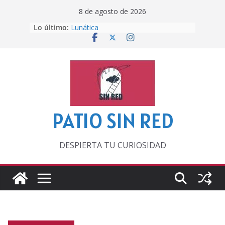
Saltar
8 de agosto de 2026
al
Lo último:
Lunática
contenido
Pero, hasta entonces…
Por los viejos tiempos
‘La broma infinita’ de recomendar
lecturas veraniegas
Otra del Mundial
PATIO SIN RED
DESPIERTA TU CURIOSIDAD