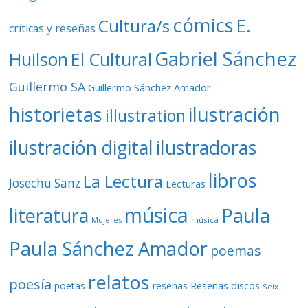
cómics
E.
Cultura/s
críticas y reseñas
Gabriel Sánchez
Huilson
El Cultural
Guillermo SA
Guillermo Sánchez Amador
ilustración
historietas
illustration
ilustración digital
ilustradoras
libros
La Lectura
Josechu Sanz
Lecturas
música
literatura
Paula
Mujeres
música
Paula Sánchez Amador
poemas
relatos
poesía
Reseñas discos
poetas
reseñas
Seix