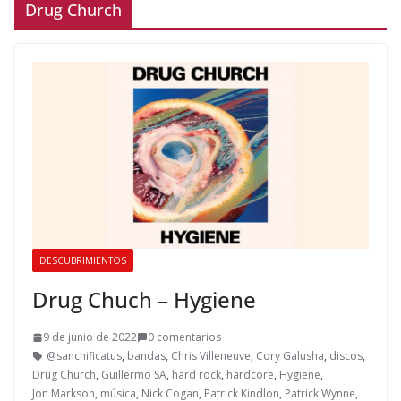
Drug Church
DESCUBRIMIENTOS
Drug Chuch – Hygiene
9 de junio de 2022
0 comentarios
@sanchificatus
,
bandas
,
Chris Villeneuve
,
Cory Galusha
,
discos
,
Drug Church
,
Guillermo SA
,
hard rock
,
hardcore
,
Hygiene
,
Jon Markson
,
música
,
Nick Cogan
,
Patrick Kindlon
,
Patrick Wynne
,