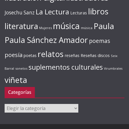
libros
La Lectura
Josechu Sanz
Lecturas
música
literatura
Paula
Mujeres
música
Paula Sánchez Amador
poemas
relatos
poesía
Reseñas discos
poetas
reseñas
Seix
suplementos culturales
Barral
sonetos
Virumbrales
viñeta
Categorías
Categorías