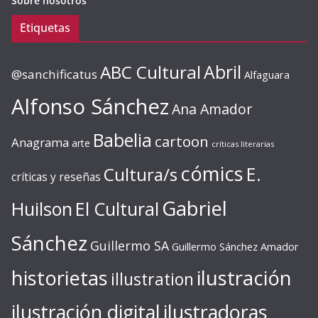
Sobre nosotros
Etiquetas
ABC Cultural
Abril
@sanchificatus
Alfaguara
Alfonso Sánchez
Ana Amador
Babelia
cartoon
Anagrama
arte
críticas literarias
cómics
E.
Cultura/s
críticas y reseñas
Gabriel
Huilson
El Cultural
Sánchez
Guillermo SA
Guillermo Sánchez Amador
ilustración
historietas
illustration
ilustración digital
ilustradoras