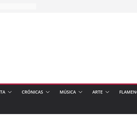
es…
pos
 de recomendar
ETA
CRÓNICAS
MÚSICA
ARTE
FLAMEN