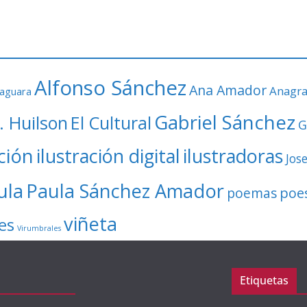
Alfonso Sánchez
Ana Amador
Anagr
faguara
Gabriel Sánchez
. Huilson
El Cultural
G
ación
ilustración digital
ilustradoras
Jos
ula
Paula Sánchez Amador
poe
poemas
viñeta
es
Virumbrales
Etiquetas