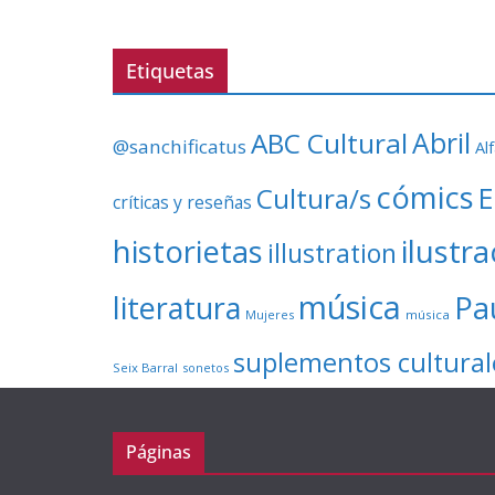
Etiquetas
ABC Cultural
Abril
@sanchificatus
Al
cómics
E
Cultura/s
críticas y reseñas
ilustr
historietas
illustration
música
literatura
Pa
Mujeres
música
suplementos cultural
Seix Barral
sonetos
Páginas