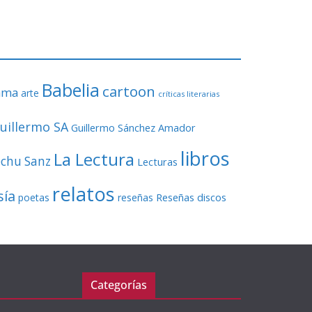
o
r
d
e
v
Babelia
í
cartoon
ama
arte
críticas literarias
d
e
uillermo SA
Guillermo Sánchez Amador
o
libros
La Lectura
echu Sanz
Lecturas
relatos
sía
Reseñas discos
poetas
reseñas
Categorías