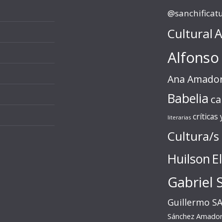
@sanchificat
Cultural
A
Alfonso
Ana Amado
Babelia
ca
críticas
literarias
Cultura/s
Huilson
E
Gabriel 
Guillermo S
Sánchez Amado