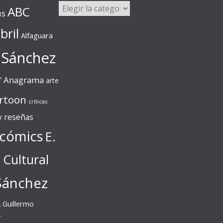
Categorías
ABC
us
bril
Alfaguara
 Sánchez
r
Anagrama
arte
rtoon
críticas
 y reseñas
cómics
E.
l Cultural
Sánchez
A
Guillermo
r