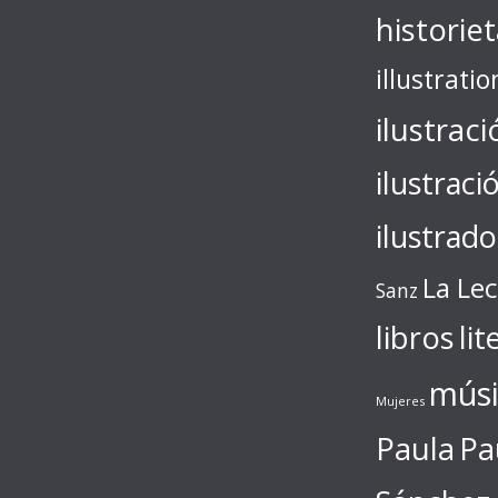
historie
illustratio
ilustraci
ilustraci
ilustrado
La Le
Sanz
libros
lit
músi
Mujeres
Paula
Pa