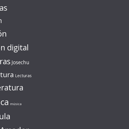
tas
n
ón
ón digital
ras
Josechu
ctura
Lecturas
eratura
ca
música
ula