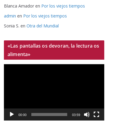
Blanca Amador
en
Por los viejos tiempos
admin
en
Por los viejos tiempos
Sonia S.
en
Otra del Mundial
«Las pantallas os devoran, la lectura os
alimenta»
R
e
p
r
o
d
u
00:00
03:59
c
t