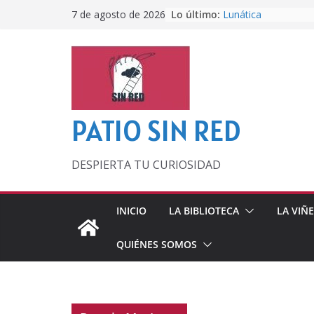
Saltar
Lo último:
Lunática
7 de agosto de 2026
al
Pero, hasta entonc
Por los viejos tiem
contenido
‘La broma infinita’
lecturas veraniegas
Otra del Mundial
PATIO SIN RED
DESPIERTA TU CURIOSIDAD
INICIO
LA BIBLIOTECA
LA VIÑ
QUIÉNES SOMOS