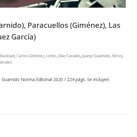
rnido), Paracuellos (Giménez), Las
uez García)
Blacksad
,
Carlos Giménez
,
comic
,
Díaz Canales
,
Juanjo Guarnido
,
libros
,
mbrales
arnido Norma Editorial 2020 / 224 págs. Se incluyen