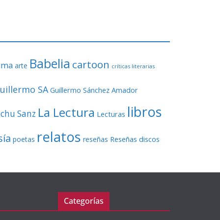
o
r
d
e
v
Babelia
í
cartoon
ama
arte
críticas literarias
d
e
uillermo SA
Guillermo Sánchez Amador
o
libros
La Lectura
echu Sanz
Lecturas
relatos
sía
Reseñas discos
poetas
reseñas
Categorías