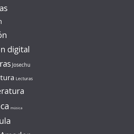
tas
n
ón
ón digital
ras
Josechu
ctura
Lecturas
eratura
ca
música
ula