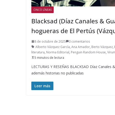
CINCO LÍNEAS
Blacksad (Díaz Canales & Gua
hogueras de El Pertús (Vázq
8 de octubre de 2025
0 comentarios
Alberto Vázquez García
,
Ana Amador
,
Berto Vázquez
,
literatura
,
Norma Editorial
,
Penguin Random House
,
Viru
5 minutos de lectura
LECTURAS Y RESEÑAS BLACKSAD Díaz Canales & Gu
además historias no publicadas
Leer más