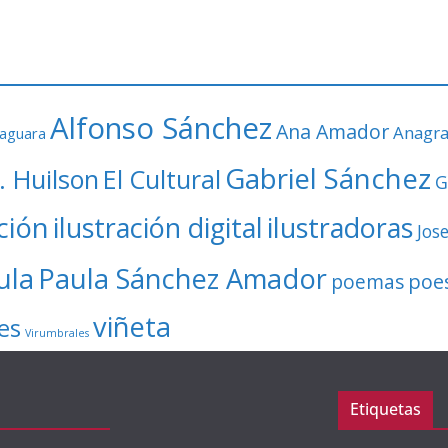
Alfonso Sánchez
Ana Amador
Anagr
faguara
Gabriel Sánchez
. Huilson
El Cultural
G
ación
ilustración digital
ilustradoras
Jos
ula
Paula Sánchez Amador
poe
poemas
viñeta
es
Virumbrales
Etiquetas