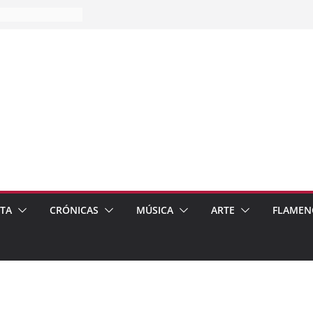
es…
pos
 de recomendar
ETA
CRÓNICAS
MÚSICA
ARTE
FLAMEN