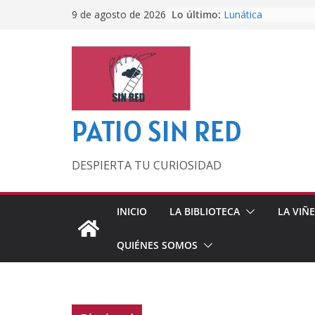
Saltar
Lo último:
Lunática
9 de agosto de 2026
al
Pero, hasta entonc
Por los viejos tiem
contenido
‘La broma infinita’
lecturas veraniegas
Otra del Mundial
PATIO SIN RED
DESPIERTA TU CURIOSIDAD
INICIO
LA BIBLIOTECA
LA VIÑ
QUIÉNES SOMOS