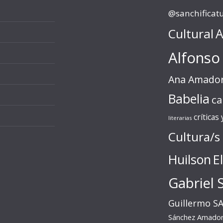
@sanchificat
Cultural
A
Alfonso
Ana Amado
Babelia
ca
críticas
literarias
Cultura/s
Huilson
E
Gabriel 
Guillermo S
Sánchez Amado