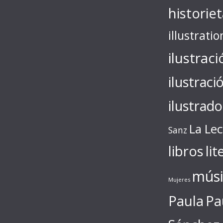
historie
illustratio
ilustraci
ilustraci
ilustrado
La Le
Sanz
libros
lit
músi
Mujeres
Paula
Pa