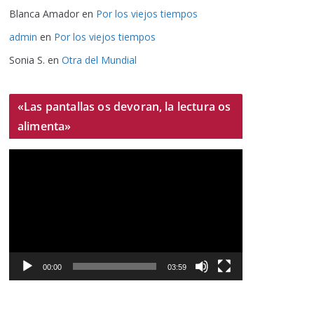
Blanca Amador
en
Por los viejos tiempos
admin
en
Por los viejos tiempos
Sonia S.
en
Otra del Mundial
«Las pantallas os devoran, la lectura os
alimenta»
R
e
p
r
o
d
u
00:00
03:59
c
t