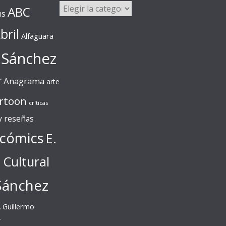
Categorías
ABC
us
bril
Alfaguara
 Sánchez
r
Anagrama
arte
rtoon
críticas
 y reseñas
cómics
E.
l Cultural
Sánchez
A
Guillermo
r