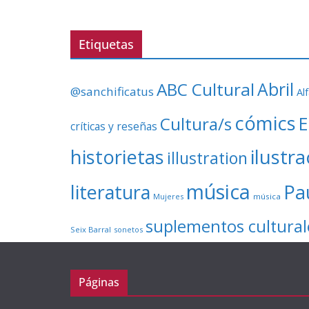
Etiquetas
ABC Cultural
Abril
@sanchificatus
Al
cómics
E
Cultura/s
críticas y reseñas
ilustr
historietas
illustration
música
literatura
Pa
Mujeres
música
suplementos cultural
Seix Barral
sonetos
Páginas