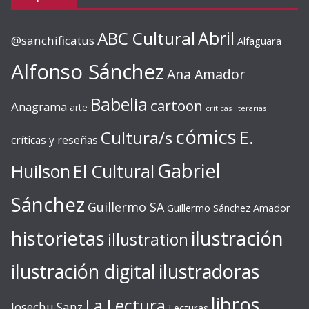
ABC Cultural
Abril
@sanchificatus
Alfaguara
Alfonso Sánchez
Ana Amador
Babelia
cartoon
Anagrama
arte
críticas literarias
cómics
E.
Cultura/s
críticas y reseñas
Gabriel
Huilson
El Cultural
Sánchez
Guillermo SA
Guillermo Sánchez Amador
ilustración
historietas
illustration
ilustración digital
ilustradoras
libros
La Lectura
Josechu Sanz
Lecturas