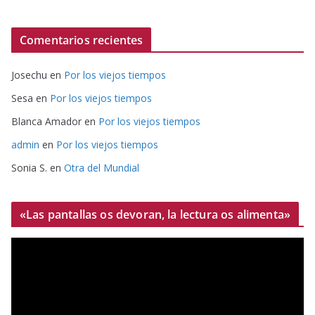
Comentarios recientes
Josechu
en
Por los viejos tiempos
Sesa
en
Por los viejos tiempos
Blanca Amador
en
Por los viejos tiempos
admin
en
Por los viejos tiempos
Sonia S.
en
Otra del Mundial
«Las pantallas os devoran, la lectura os alimenta»
R
e
p
r