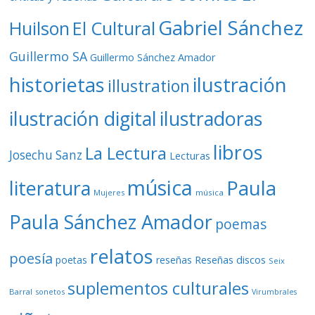
Gabriel Sánchez
Huilson
El Cultural
Guillermo SA
Guillermo Sánchez Amador
ilustración
historietas
illustration
ilustración digital
ilustradoras
libros
La Lectura
Josechu Sanz
Lecturas
música
literatura
Paula
Mujeres
música
Paula Sánchez Amador
poemas
relatos
poesía
Reseñas discos
poetas
reseñas
Seix
suplementos culturales
Barral
sonetos
Virumbrales