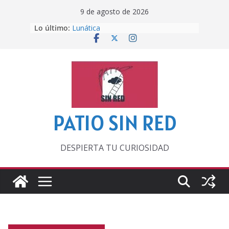
Saltar
9 de agosto de 2026
al
Lo último:
Lunática
contenido
Pero, hasta entonces…
Por los viejos tiempos
‘La broma infinita’ de recomendar
lecturas veraniegas
Otra del Mundial
PATIO SIN RED
DESPIERTA TU CURIOSIDAD