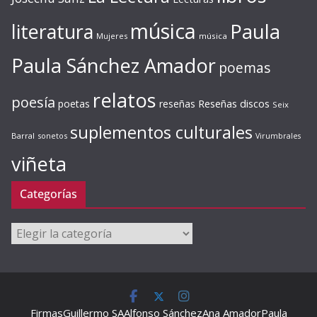
música
literatura
Paula
Mujeres
música
Paula Sánchez Amador
poemas
relatos
poesía
Reseñas discos
poetas
reseñas
Seix
suplementos culturales
Barral
sonetos
Virumbrales
viñeta
Categorías
Categorías
Firmas
Guillermo SA
Alfonso Sánchez
Ana Amador
Paula