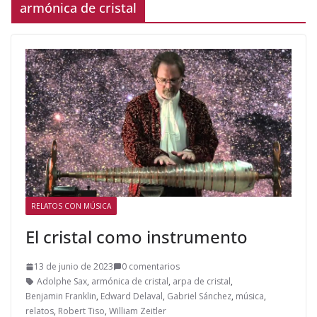
armónica de cristal
RELATOS CON MÚSICA
El cristal como instrumento
13 de junio de 2023
0 comentarios
Adolphe Sax
,
armónica de cristal
,
arpa de cristal
,
Benjamin Franklin
,
Edward Delaval
,
Gabriel Sánchez
,
música
,
relatos
,
Robert Tiso
,
William Zeitler