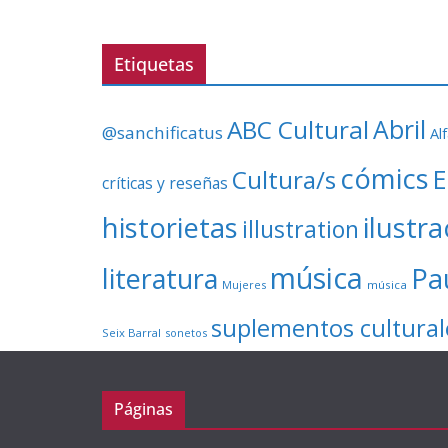
Etiquetas
ABC Cultural
Abril
@sanchificatus
Al
cómics
E
Cultura/s
críticas y reseñas
ilustr
historietas
illustration
música
literatura
Pa
Mujeres
música
suplementos cultural
Seix Barral
sonetos
Páginas