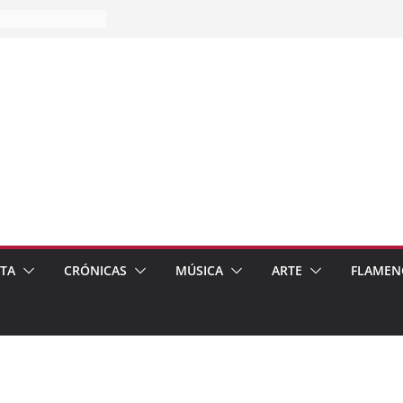
es…
pos
 de recomendar
ETA
CRÓNICAS
MÚSICA
ARTE
FLAMEN