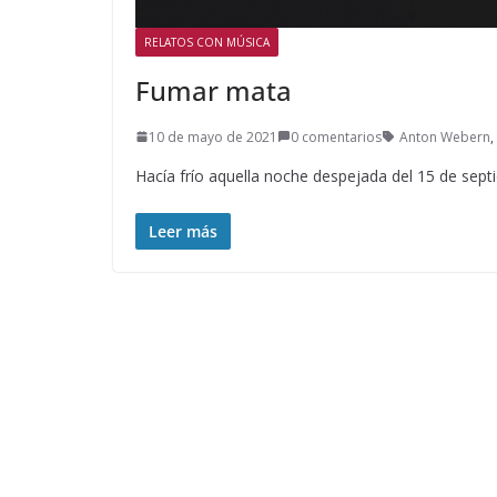
RELATOS CON MÚSICA
Fumar mata
10 de mayo de 2021
0 comentarios
Anton Webern
,
Hacía frío aquella noche despejada del 15 de septi
Leer más