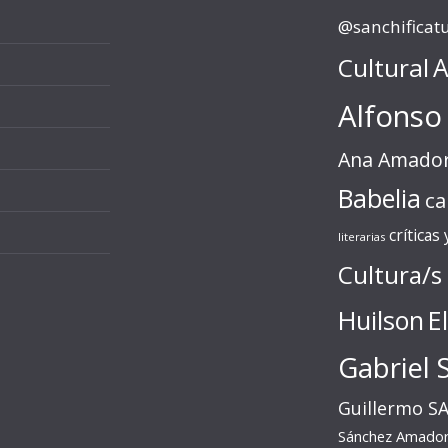
@sanchificat
Cultural
A
Alfonso
Ana Amado
Babelia
ca
críticas
literarias
Cultura/s
Huilson
E
Gabriel 
Guillermo S
Sánchez Amado