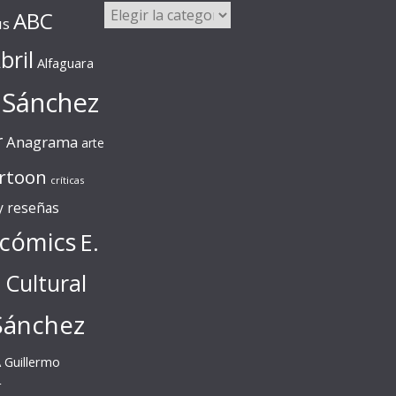
Categorías
ABC
us
bril
Alfaguara
 Sánchez
r
Anagrama
arte
rtoon
críticas
 y reseñas
cómics
E.
l Cultural
Sánchez
A
Guillermo
r