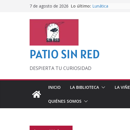
Saltar
Lo último:
Lunática
7 de agosto de 2026
al
Pero, hasta entonc
Por los viejos tiem
contenido
‘La broma infinita’
lecturas veraniegas
Otra del Mundial
PATIO SIN RED
DESPIERTA TU CURIOSIDAD
INICIO
LA BIBLIOTECA
LA VIÑ
QUIÉNES SOMOS