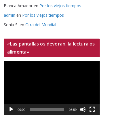
Blanca Amador
en
Por los viejos tiempos
admin
en
Por los viejos tiempos
Sonia S.
en
Otra del Mundial
«Las pantallas os devoran, la lectura os
alimenta»
R
e
p
r
o
d
u
00:00
03:59
c
t