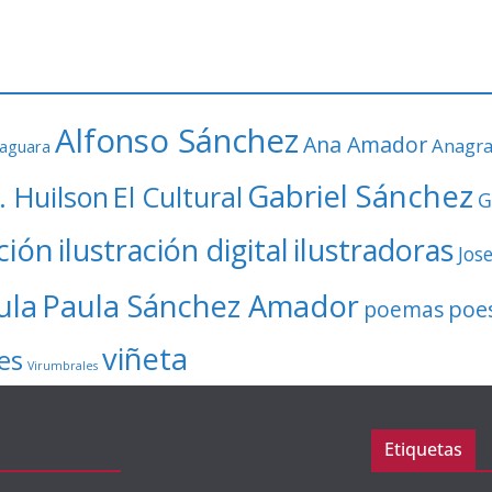
Alfonso Sánchez
Ana Amador
Anagr
faguara
Gabriel Sánchez
. Huilson
El Cultural
G
ación
ilustración digital
ilustradoras
Jos
ula
Paula Sánchez Amador
poe
poemas
viñeta
es
Virumbrales
Etiquetas