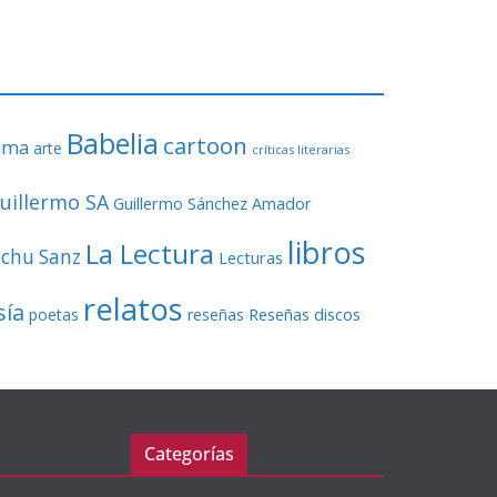
o
r
d
e
v
Babelia
í
cartoon
ama
arte
críticas literarias
d
e
uillermo SA
Guillermo Sánchez Amador
o
libros
La Lectura
echu Sanz
Lecturas
relatos
sía
Reseñas discos
poetas
reseñas
Categorías