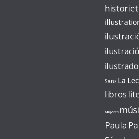
historie
illustratio
ilustraci
ilustraci
ilustrado
La Le
Sanz
libros
lit
músi
Mujeres
Paula
Pa