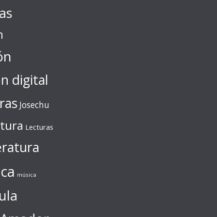
tas
n
ón
ón digital
ras
Josechu
ctura
Lecturas
eratura
ca
música
ula