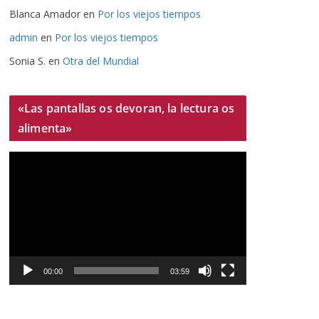
Blanca Amador
en
Por los viejos tiempos
admin
en
Por los viejos tiempos
Sonia S.
en
Otra del Mundial
«Las pantallas os devoran, la lectura os
alimenta»
R
e
p
r
o
d
u
00:00
03:59
c
t