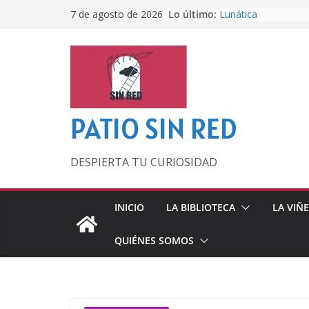
Saltar
Lo último:
Lunática
7 de agosto de 2026
al
Pero, hasta entonc
Por los viejos tiem
contenido
‘La broma infinita’
lecturas veraniegas
Otra del Mundial
PATIO SIN RED
DESPIERTA TU CURIOSIDAD
INICIO
LA BIBLIOTECA
LA VIÑ
QUIÉNES SOMOS