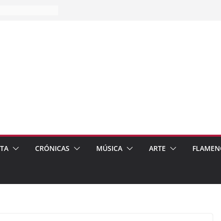
es…
pos
 de recomendar
ETA
CRÓNICAS
MÚSICA
ARTE
FLAMEN