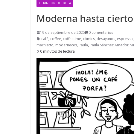
EL RINCÓN DE PAULA
Moderna hasta cierto
19 de septiembre de 2025
0 comentarios
café
,
coffee
,
coffeetime
,
cómics
,
desayunos
,
espresso
machiatto
,
moderneces
,
Paula
,
Paula Sánchez Amador
,
vi
0 minutos de lectura