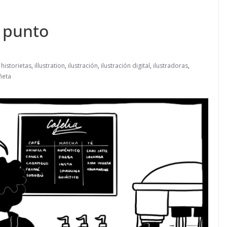
 punto
,
historietas
,
illustration
,
ilustración
,
ilustración digital
,
ilustradoras
,
ñeta