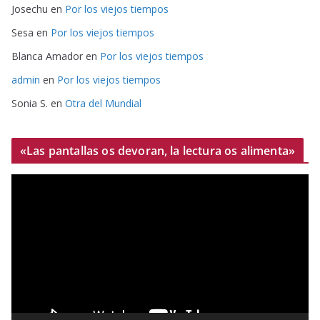
Josechu
en
Por los viejos tiempos
Sesa
en
Por los viejos tiempos
Blanca Amador
en
Por los viejos tiempos
admin
en
Por los viejos tiempos
Sonia S.
en
Otra del Mundial
«Las pantallas os devoran, la lectura os alimenta»
R
e
p
r
o
d
u
c