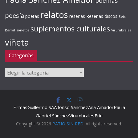
poemas
relatos
poesía
Reseñas discos
poetas
reseñas
Seix
suplementos culturales
Barral
sonetos
Virumbrales
viñeta
Categorías
Categorías
Firmas
Guillermo SA
Alfonso Sánchez
Ana Amador
Paula
Gabriel Sánchez
Virumbrales
Erin
Copyright © 2026
PATIO SIN RED
. All rights reserved.