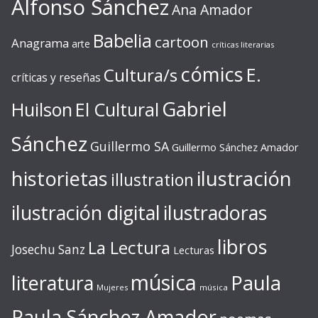
Alfonso Sánchez
Ana Amador
Babelia
cartoon
Anagrama
arte
críticas literarias
cómics
E.
Cultura/s
críticas y reseñas
Gabriel
Huilson
El Cultural
Sánchez
Guillermo SA
Guillermo Sánchez Amador
ilustración
historietas
illustration
ilustración digital
ilustradoras
libros
La Lectura
Josechu Sanz
Lecturas
música
literatura
Paula
Mujeres
música
Paula Sánchez Amador