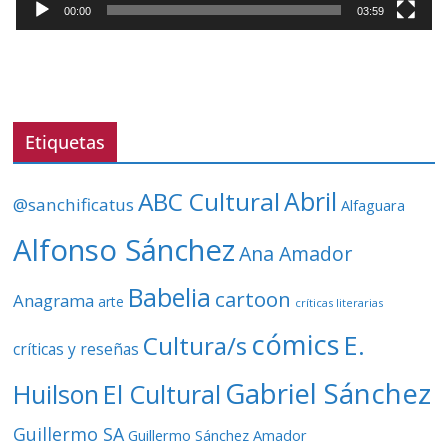
t
00:00
03:59
o
r
d
e
v
Etiquetas
í
d
ABC Cultural
Abril
@sanchificatus
Alfaguara
e
o
Alfonso Sánchez
Ana Amador
Babelia
cartoon
Anagrama
arte
críticas literarias
cómics
E.
Cultura/s
críticas y reseñas
Gabriel Sánchez
Huilson
El Cultural
Guillermo SA
Guillermo Sánchez Amador