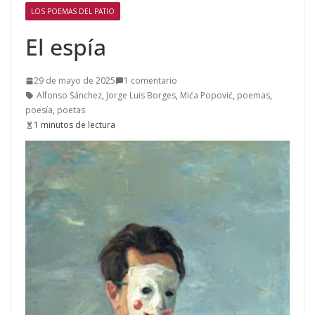
LOS POEMAS DEL PATIO
El espía
29 de mayo de 2025
1 comentario
Alfonso Sánchez
,
Jorge Luis Borges
,
Mića Popović
,
poemas
,
poesía
,
poetas
1 minutos de lectura