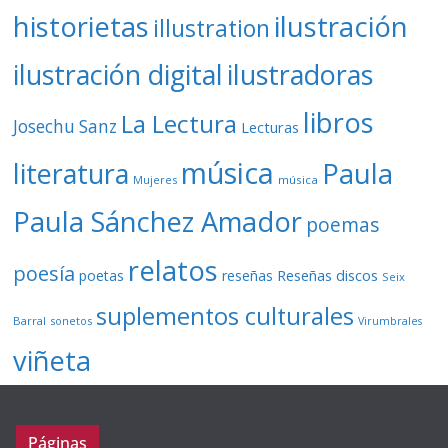
ilustración
historietas
illustration
ilustración digital
ilustradoras
libros
La Lectura
Josechu Sanz
Lecturas
música
literatura
Paula
Mujeres
música
Paula Sánchez Amador
poemas
relatos
poesía
Reseñas discos
poetas
reseñas
Seix
suplementos culturales
Barral
sonetos
Virumbrales
viñeta
Páginas