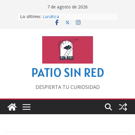
Saltar
7 de agosto de 2026
al
Lo último:
Lunática
contenido
Pero, hasta entonces…
Por los viejos tiempos
‘La broma infinita’ de recomendar
lecturas veraniegas
Otra del Mundial
PATIO SIN RED
DESPIERTA TU CURIOSIDAD