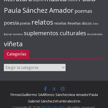
Mujeres
música
Paula Sánchez Amador
poemas
relatos
poesía
Reseñas discos
poetas
reseñas
Seix
suplementos culturales
Barral
sonetos
Virumbrales
viñeta
Categorías
Categorías
Firmas
Guillermo SA
Alfonso Sánchez
Ana Amador
Paula
Gabriel Sánchez
Virumbrales
Erin
Copyright © 2026
PATIO SIN RED
. All rights reserved.