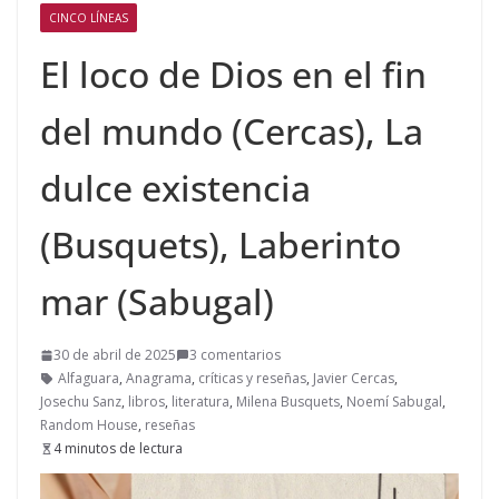
CINCO LÍNEAS
El loco de Dios en el fin
del mundo (Cercas), La
dulce existencia
(Busquets), Laberinto
mar (Sabugal)
30 de abril de 2025
3 comentarios
Alfaguara
,
Anagrama
,
críticas y reseñas
,
Javier Cercas
,
Josechu Sanz
,
libros
,
literatura
,
Milena Busquets
,
Noemí Sabugal
,
Random House
,
reseñas
4 minutos de lectura