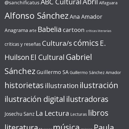
ABC Cultural
Abril
@sanchificatus
Alfaguara
Alfonso Sánchez
Ana Amador
Babelia
cartoon
Anagrama
arte
críticas literarias
cómics
E.
Cultura/s
críticas y reseñas
Gabriel
Huilson
El Cultural
Sánchez
Guillermo SA
Guillermo Sánchez Amador
ilustración
historietas
illustration
ilustración digital
ilustradoras
libros
La Lectura
Josechu Sanz
Lecturas
música
literatura
Paula