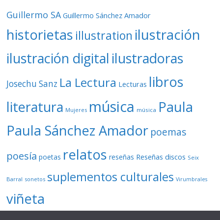
Guillermo SA
Guillermo Sánchez Amador
ilustración
historietas
illustration
ilustración digital
ilustradoras
libros
La Lectura
Josechu Sanz
Lecturas
música
literatura
Paula
Mujeres
música
Paula Sánchez Amador
poemas
relatos
poesía
Reseñas discos
poetas
reseñas
Seix
suplementos culturales
Barral
sonetos
Virumbrales
viñeta