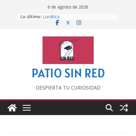
Saltar
6 de agosto de 2026
al
Lo último:
Lunática
contenido
Pero, hasta entonces…
Por los viejos tiempos
‘La broma infinita’ de recomendar
lecturas veraniegas
Otra del Mundial
PATIO SIN RED
DESPIERTA TU CURIOSIDAD