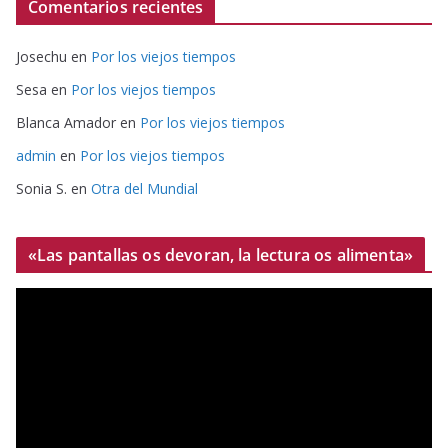
Comentarios recientes
Josechu
en
Por los viejos tiempos
Sesa
en
Por los viejos tiempos
Blanca Amador
en
Por los viejos tiempos
admin
en
Por los viejos tiempos
Sonia S.
en
Otra del Mundial
«Las pantallas os devoran, la lectura os alimenta»
R
e
p
r
o
d