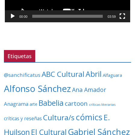
u
c
t
00:00
03:59
o
r
d
e
v
Etiquetas
í
d
ABC Cultural
Abril
@sanchificatus
Alfaguara
e
o
Alfonso Sánchez
Ana Amador
Babelia
cartoon
Anagrama
arte
críticas literarias
cómics
E.
Cultura/s
críticas y reseñas
Gabriel Sánchez
Huilson
El Cultural