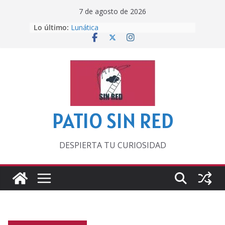
Saltar
7 de agosto de 2026
al
Lo último:
Lunática
contenido
Pero, hasta entonces…
Por los viejos tiempos
‘La broma infinita’ de recomendar
lecturas veraniegas
Otra del Mundial
PATIO SIN RED
DESPIERTA TU CURIOSIDAD