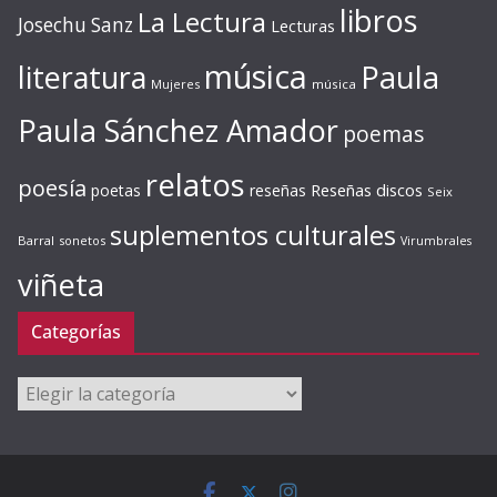
libros
La Lectura
Josechu Sanz
Lecturas
música
literatura
Paula
Mujeres
música
Paula Sánchez Amador
poemas
relatos
poesía
Reseñas discos
poetas
reseñas
Seix
suplementos culturales
Barral
sonetos
Virumbrales
viñeta
Categorías
Categorías