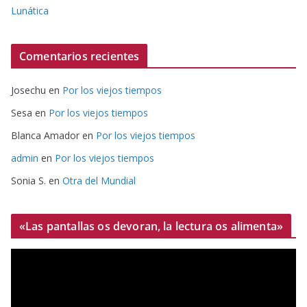
Lunática
Comentarios recientes
Josechu
en
Por los viejos tiempos
Sesa
en
Por los viejos tiempos
Blanca Amador
en
Por los viejos tiempos
admin
en
Por los viejos tiempos
Sonia S.
en
Otra del Mundial
«Las pantallas os devoran, la lectura os alimenta»
R
e
p