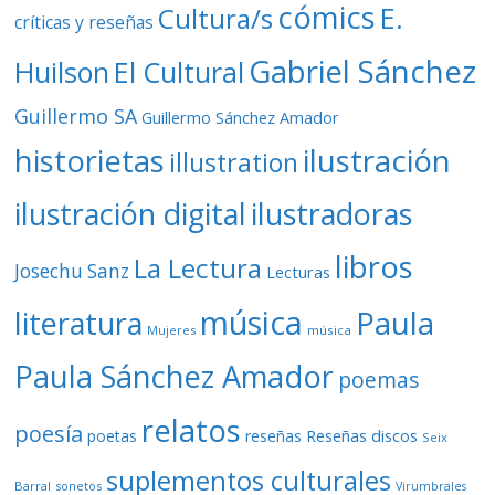
cómics
E.
Cultura/s
críticas y reseñas
Gabriel Sánchez
Huilson
El Cultural
Guillermo SA
Guillermo Sánchez Amador
ilustración
historietas
illustration
ilustración digital
ilustradoras
libros
La Lectura
Josechu Sanz
Lecturas
música
literatura
Paula
Mujeres
música
Paula Sánchez Amador
poemas
relatos
poesía
Reseñas discos
poetas
reseñas
Seix
suplementos culturales
Barral
sonetos
Virumbrales