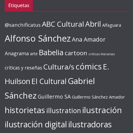
Etiquetas
ABC Cultural
Abril
@sanchificatus
Alfaguara
Alfonso Sánchez
Ana Amador
Babelia
cartoon
Anagrama
arte
críticas literarias
cómics
E.
Cultura/s
críticas y reseñas
Gabriel
Huilson
El Cultural
Sánchez
Guillermo SA
Guillermo Sánchez Amador
ilustración
historietas
illustration
ilustración digital
ilustradoras