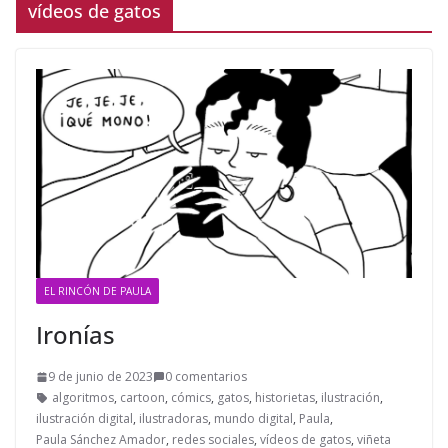
vídeos de gatos
EL RINCÓN DE PAULA
Ironías
9 de junio de 2023
0 comentarios
algoritmos
,
cartoon
,
cómics
,
gatos
,
historietas
,
ilustración
,
ilustración digital
,
ilustradoras
,
mundo digital
,
Paula
,
Paula Sánchez Amador
,
redes sociales
,
vídeos de gatos
,
viñeta