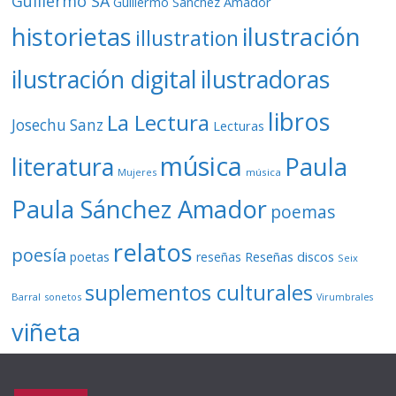
Guillermo SA
Guillermo Sánchez Amador
ilustración
historietas
illustration
ilustración digital
ilustradoras
libros
La Lectura
Josechu Sanz
Lecturas
música
literatura
Paula
Mujeres
música
Paula Sánchez Amador
poemas
relatos
poesía
Reseñas discos
poetas
reseñas
Seix
suplementos culturales
Barral
sonetos
Virumbrales
viñeta