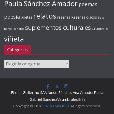
Paula Sánchez Amador
poemas
relatos
poesía
Reseñas discos
poetas
reseñas
Seix
suplementos culturales
Barral
sonetos
Virumbrales
viñeta
Categorías
Categorías
Firmas
Guillermo SA
Alfonso Sánchez
Ana Amador
Paula
Gabriel Sánchez
Virumbrales
Erin
Copyright © 2026
PATIO SIN RED
. All rights reserved.