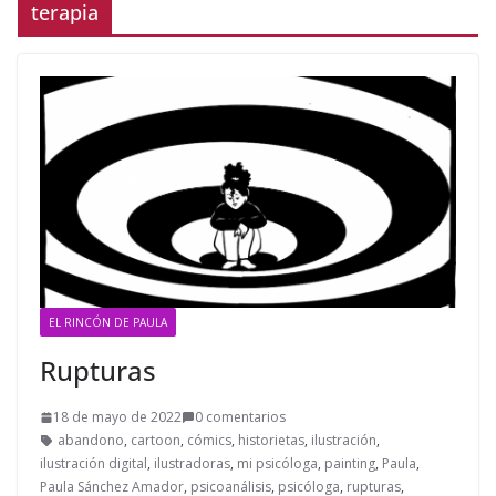
terapia
EL RINCÓN DE PAULA
Rupturas
18 de mayo de 2022
0 comentarios
abandono
,
cartoon
,
cómics
,
historietas
,
ilustración
,
ilustración digital
,
ilustradoras
,
mi psicóloga
,
painting
,
Paula
,
Paula Sánchez Amador
,
psicoanálisis
,
psicóloga
,
rupturas
,