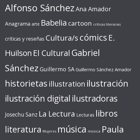
Alfonso Sánchez
Ana Amador
Babelia
cartoon
Anagrama
arte
críticas literarias
cómics
E.
Cultura/s
críticas y reseñas
Gabriel
Huilson
El Cultural
Sánchez
Guillermo SA
Guillermo Sánchez Amador
ilustración
historietas
illustration
ilustración digital
ilustradoras
libros
La Lectura
Josechu Sanz
Lecturas
música
literatura
Paula
Mujeres
música