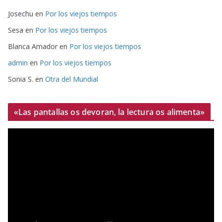
Josechu
en
Por los viejos tiempos
Sesa
en
Por los viejos tiempos
Blanca Amador
en
Por los viejos tiempos
admin
en
Por los viejos tiempos
Sonia S.
en
Otra del Mundial
«Las pantallas os devoran, la lectura os alimenta»
R
e
p
r
o
d
u
c