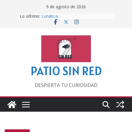
Saltar
9 de agosto de 2026
al
Lo último:
Lunática
contenido
Pero, hasta entonces…
Por los viejos tiempos
‘La broma infinita’ de recomendar
lecturas veraniegas
Otra del Mundial
PATIO SIN RED
DESPIERTA TU CURIOSIDAD