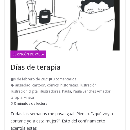
EL RINCÓN DE PAULA
Días de terapia
9 de febrero de 2021
0 comentarios
ansiedad
,
cartoon
,
cómics
,
historietas
,
ilustración
,
ilustración digital
,
ilustradoras
,
Paula
,
Paula Sánchez Amador
,
terapia
,
viñeta
0 minutos de lectura
Todas las semanas me pasa igual. Pienso. “¿qué voy a
contarle yo a esta mujer?”. Esto del confinamiento
acentúa estas