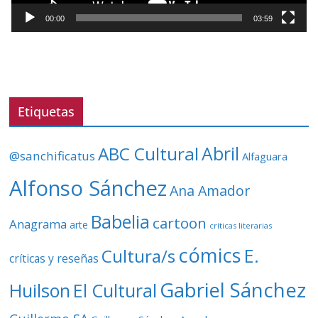
t
00:00
03:59
o
r
d
e
v
Etiquetas
í
d
ABC Cultural
Abril
@sanchificatus
Alfaguara
e
o
Alfonso Sánchez
Ana Amador
Babelia
cartoon
Anagrama
arte
críticas literarias
cómics
E.
Cultura/s
críticas y reseñas
Gabriel Sánchez
Huilson
El Cultural