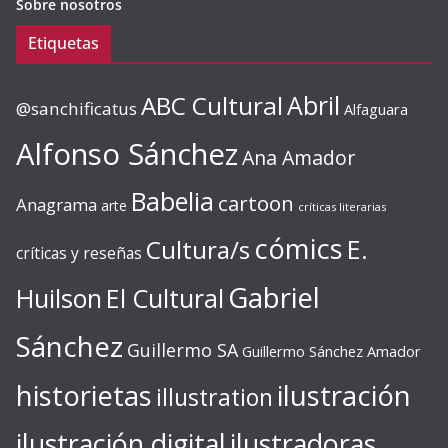
Sobre nosotros
Etiquetas
ABC Cultural
Abril
@sanchificatus
Alfaguara
Alfonso Sánchez
Ana Amador
Babelia
cartoon
Anagrama
arte
críticas literarias
cómics
E.
Cultura/s
críticas y reseñas
Gabriel
Huilson
El Cultural
Sánchez
Guillermo SA
Guillermo Sánchez Amador
ilustración
historietas
illustration
ilustración digital
ilustradoras