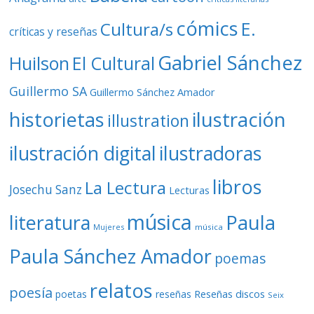
cómics
E.
Cultura/s
críticas y reseñas
Gabriel Sánchez
Huilson
El Cultural
Guillermo SA
Guillermo Sánchez Amador
ilustración
historietas
illustration
ilustración digital
ilustradoras
libros
La Lectura
Josechu Sanz
Lecturas
música
literatura
Paula
Mujeres
música
Paula Sánchez Amador
poemas
relatos
poesía
Reseñas discos
poetas
reseñas
Seix