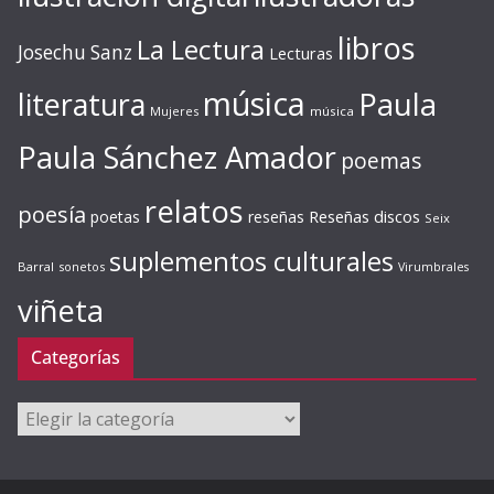
libros
La Lectura
Josechu Sanz
Lecturas
música
literatura
Paula
Mujeres
música
Paula Sánchez Amador
poemas
relatos
poesía
Reseñas discos
poetas
reseñas
Seix
suplementos culturales
Barral
sonetos
Virumbrales
viñeta
Categorías
Categorías