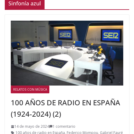
Sinfonía azul
RELATOS CON MÚSICA
100 AÑOS DE RADIO EN ESPAÑA
(1924-2024) (2)
14 de mayo de 2024
1 comentario
100 años de radio en España
,
Federico Mompou
,
Gabriel Fauré