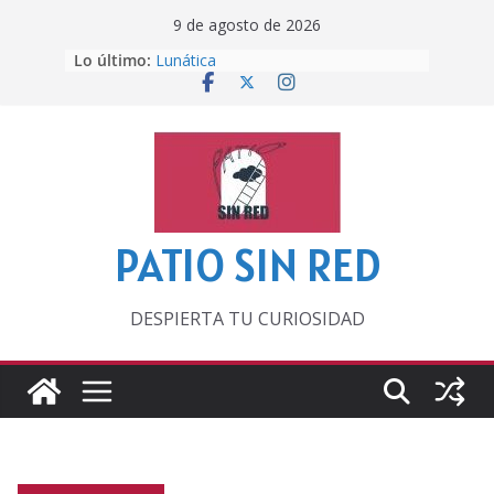
Saltar
9 de agosto de 2026
al
Lo último:
Lunática
contenido
Pero, hasta entonces…
Por los viejos tiempos
‘La broma infinita’ de recomendar
lecturas veraniegas
Otra del Mundial
PATIO SIN RED
DESPIERTA TU CURIOSIDAD