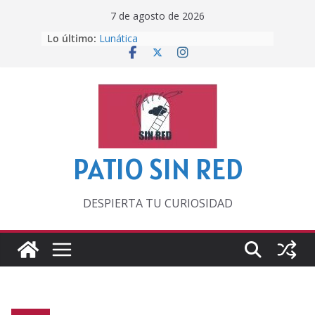
Saltar
7 de agosto de 2026
al
Lo último:
Lunática
contenido
Pero, hasta entonces…
Por los viejos tiempos
‘La broma infinita’ de recomendar
lecturas veraniegas
Otra del Mundial
PATIO SIN RED
DESPIERTA TU CURIOSIDAD