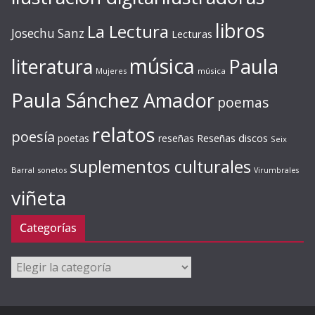
libros
La Lectura
Josechu Sanz
Lecturas
música
literatura
Paula
Mujeres
música
Paula Sánchez Amador
poemas
relatos
poesía
Reseñas discos
poetas
reseñas
Seix
suplementos culturales
Barral
sonetos
Virumbrales
viñeta
Categorías
Categorías