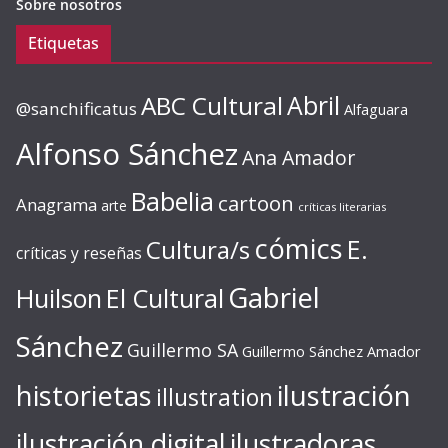
Sobre nosotros
Etiquetas
ABC Cultural
Abril
@sanchificatus
Alfaguara
Alfonso Sánchez
Ana Amador
Babelia
cartoon
Anagrama
arte
críticas literarias
cómics
E.
Cultura/s
críticas y reseñas
Gabriel
Huilson
El Cultural
Sánchez
Guillermo SA
Guillermo Sánchez Amador
ilustración
historietas
illustration
ilustración digital
ilustradoras