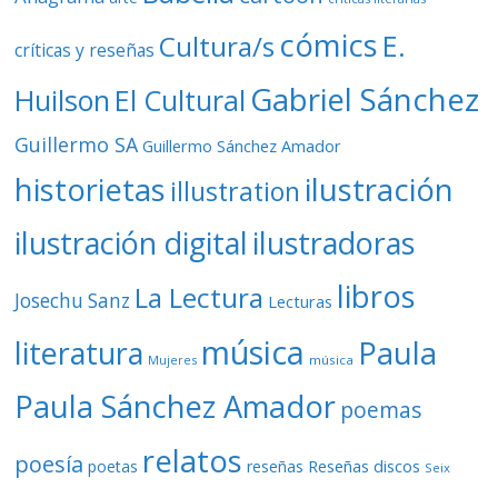
cómics
E.
Cultura/s
críticas y reseñas
Gabriel Sánchez
Huilson
El Cultural
Guillermo SA
Guillermo Sánchez Amador
ilustración
historietas
illustration
ilustración digital
ilustradoras
libros
La Lectura
Josechu Sanz
Lecturas
música
literatura
Paula
Mujeres
música
Paula Sánchez Amador
poemas
relatos
poesía
Reseñas discos
poetas
reseñas
Seix