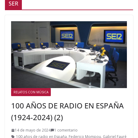
SER
RELATOS CON MÚSICA
100 AÑOS DE RADIO EN ESPAÑA
(1924-2024) (2)
14 de mayo de 2024
1 comentario
100 años de radio en España
,
Federico Mompou
,
Gabriel Fauré