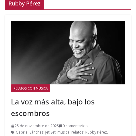
Rubby Pérez
RELATOS CON MÚSICA
La voz más alta, bajo los
escombros
25 de noviembre de 2025
0 comentarios
Gabriel Sánchez
,
Jet Set
,
música
,
relatos
,
Rubby Pérez
,