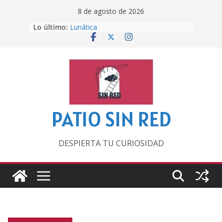
Saltar
8 de agosto de 2026
al
Lo último:
Lunática
contenido
Pero, hasta entonces…
Por los viejos tiempos
‘La broma infinita’ de recomendar
lecturas veraniegas
Otra del Mundial
PATIO SIN RED
DESPIERTA TU CURIOSIDAD