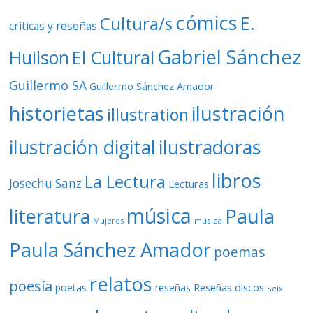
cómics
E.
Cultura/s
críticas y reseñas
Gabriel Sánchez
Huilson
El Cultural
Guillermo SA
Guillermo Sánchez Amador
ilustración
historietas
illustration
ilustración digital
ilustradoras
libros
La Lectura
Josechu Sanz
Lecturas
música
literatura
Paula
Mujeres
música
Paula Sánchez Amador
poemas
relatos
poesía
Reseñas discos
poetas
reseñas
Seix