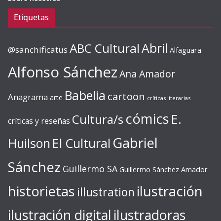
Etiquetas
ABC Cultural
Abril
@sanchificatus
Alfaguara
Alfonso Sánchez
Ana Amador
Babelia
cartoon
Anagrama
arte
críticas literarias
cómics
E.
Cultura/s
críticas y reseñas
Gabriel
Huilson
El Cultural
Sánchez
Guillermo SA
Guillermo Sánchez Amador
ilustración
historietas
illustration
ilustración digital
ilustradoras