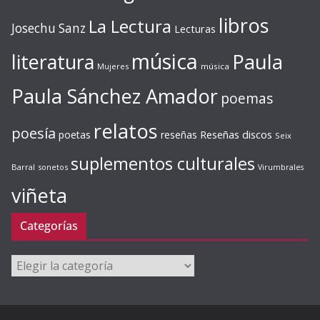
libros
La Lectura
Josechu Sanz
Lecturas
música
literatura
Paula
Mujeres
música
Paula Sánchez Amador
poemas
relatos
poesía
Reseñas discos
poetas
reseñas
Seix
suplementos culturales
Barral
sonetos
Virumbrales
viñeta
Categorías
Categorías