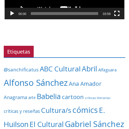
c
t
00:00
03:59
o
r
d
e
v
Etiquetas
í
d
ABC Cultural
Abril
@sanchificatus
Alfaguara
e
o
Alfonso Sánchez
Ana Amador
Babelia
cartoon
Anagrama
arte
críticas literarias
cómics
E.
Cultura/s
críticas y reseñas
Gabriel Sánchez
Huilson
El Cultural