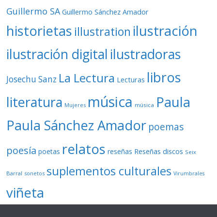
Guillermo SA
Guillermo Sánchez Amador
ilustración
historietas
illustration
ilustración digital
ilustradoras
libros
La Lectura
Josechu Sanz
Lecturas
música
literatura
Paula
Mujeres
música
Paula Sánchez Amador
poemas
relatos
poesía
Reseñas discos
poetas
reseñas
Seix
suplementos culturales
Barral
sonetos
Virumbrales
viñeta