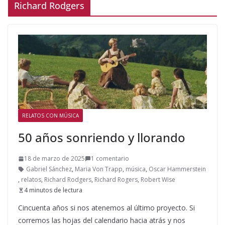
Richard Rodgers
RELATOS CON MÚSICA
50 años sonriendo y llorando
18 de marzo de 2025
1 comentario
Gabriel Sánchez
,
Maria Von Trapp
,
música
,
Oscar Hammerstein
,
relatos
,
Richard Rodgers
,
Richard Rogers
,
Robert Wise
4 minutos de lectura
Cincuenta años si nos atenemos al último proyecto. Si
corremos las hojas del calendario hacia atrás y nos