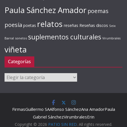
Paula Sánchez Amador
poemas
relatos
poesía
Reseñas discos
poetas
reseñas
Seix
suplementos culturales
Barral
sonetos
Virumbrales
viñeta
Categorías
Categorías
Firmas
Guillermo SA
Alfonso Sánchez
Ana Amador
Paula
Gabriel Sánchez
Virumbrales
Erin
Copyright © 2026
PATIO SIN RED
. All rights reserved.