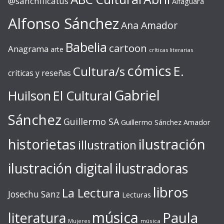
@sanchificatus
Alfaguara
Alfonso Sánchez
Ana Amador
Babelia
cartoon
Anagrama
arte
críticas literarias
cómics
E.
Cultura/s
críticas y reseñas
Gabriel
Huilson
El Cultural
Sánchez
Guillermo SA
Guillermo Sánchez Amador
ilustración
historietas
illustration
ilustración digital
ilustradoras
libros
La Lectura
Josechu Sanz
Lecturas
música
literatura
Paula
Mujeres
música