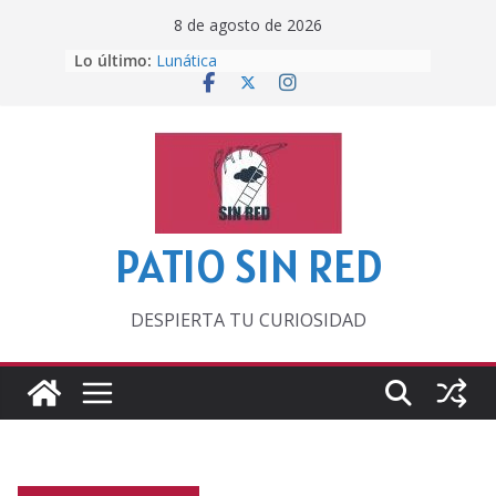
Saltar
8 de agosto de 2026
al
Lo último:
Lunática
contenido
Pero, hasta entonces…
Por los viejos tiempos
‘La broma infinita’ de recomendar
lecturas veraniegas
Otra del Mundial
PATIO SIN RED
DESPIERTA TU CURIOSIDAD