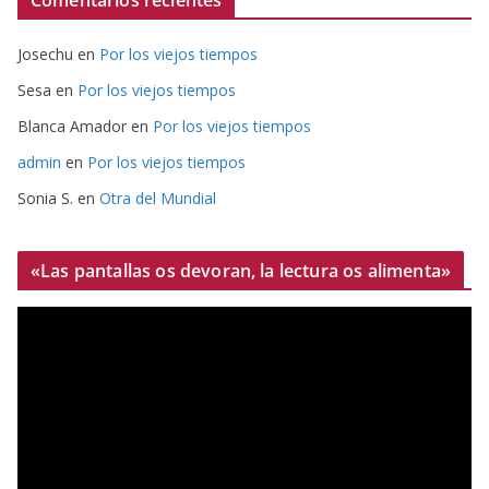
Comentarios recientes
Josechu
en
Por los viejos tiempos
Sesa
en
Por los viejos tiempos
Blanca Amador
en
Por los viejos tiempos
admin
en
Por los viejos tiempos
Sonia S.
en
Otra del Mundial
«Las pantallas os devoran, la lectura os alimenta»
R
e
p
r
o
d
u