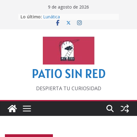
Saltar
9 de agosto de 2026
al
Lo último:
Lunática
contenido
Pero, hasta entonces…
Por los viejos tiempos
‘La broma infinita’ de recomendar
lecturas veraniegas
Otra del Mundial
PATIO SIN RED
DESPIERTA TU CURIOSIDAD