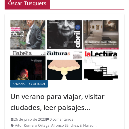
Óscar Tusquets
SEMANARIO CULTURAL
Un verano para viajar, visitar
ciudades, leer paisajes…
26 de junio de 2023
0 comentarios
Aitor Romero Ortega
,
Alfonso Sánchez
,
E. Huilson
,