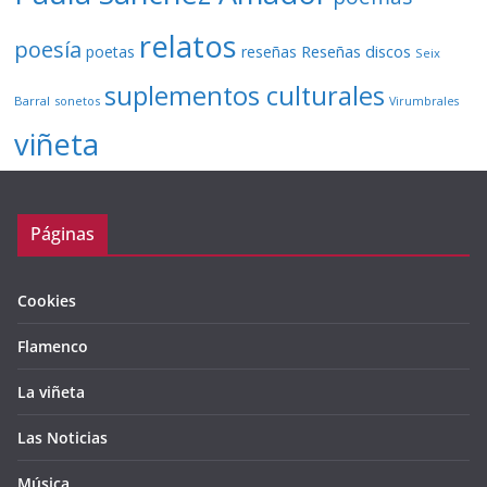
relatos
poesía
Reseñas discos
poetas
reseñas
Seix
suplementos culturales
Barral
sonetos
Virumbrales
viñeta
Páginas
Cookies
Flamenco
La viñeta
Las Noticias
Música