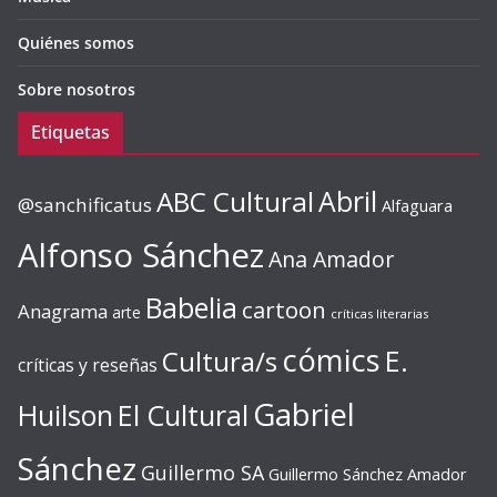
Quiénes somos
Sobre nosotros
Etiquetas
ABC Cultural
Abril
@sanchificatus
Alfaguara
Alfonso Sánchez
Ana Amador
Babelia
cartoon
Anagrama
arte
críticas literarias
cómics
E.
Cultura/s
críticas y reseñas
Gabriel
Huilson
El Cultural
Sánchez
Guillermo SA
Guillermo Sánchez Amador