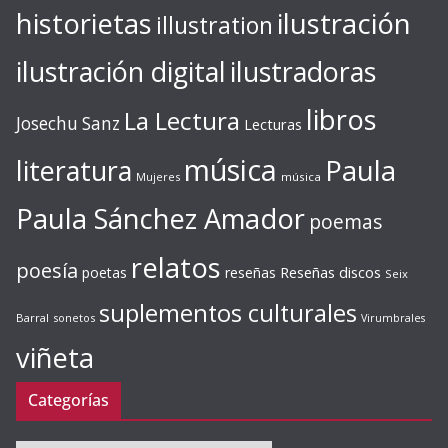
ilustración
historietas
illustration
ilustración digital
ilustradoras
libros
La Lectura
Josechu Sanz
Lecturas
música
literatura
Paula
Mujeres
música
Paula Sánchez Amador
poemas
relatos
poesía
Reseñas discos
poetas
reseñas
Seix
suplementos culturales
Barral
sonetos
Virumbrales
viñeta
Categorías