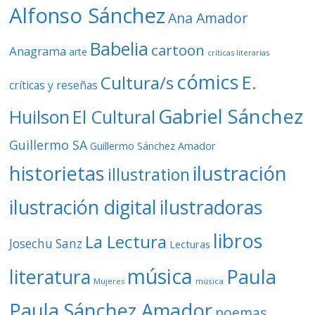
o
Alfonso Sánchez
Ana Amador
Babelia
cartoon
Anagrama
arte
críticas literarias
cómics
E.
Cultura/s
críticas y reseñas
Gabriel Sánchez
Huilson
El Cultural
Guillermo SA
Guillermo Sánchez Amador
ilustración
historietas
illustration
ilustración digital
ilustradoras
libros
La Lectura
Josechu Sanz
Lecturas
música
literatura
Paula
Mujeres
música
Paula Sánchez Amador
poemas