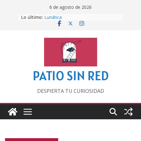
Saltar
6 de agosto de 2026
al
Lo último:
Lunática
contenido
Pero, hasta entonces…
Por los viejos tiempos
‘La broma infinita’ de recomendar
lecturas veraniegas
Otra del Mundial
PATIO SIN RED
DESPIERTA TU CURIOSIDAD