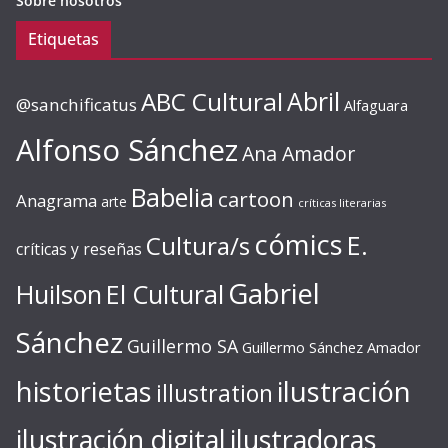
Sobre nosotros
Etiquetas
ABC Cultural
Abril
@sanchificatus
Alfaguara
Alfonso Sánchez
Ana Amador
Babelia
cartoon
Anagrama
arte
críticas literarias
cómics
E.
Cultura/s
críticas y reseñas
Gabriel
Huilson
El Cultural
Sánchez
Guillermo SA
Guillermo Sánchez Amador
ilustración
historietas
illustration
ilustración digital
ilustradoras