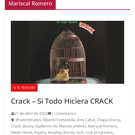
Mariscal Romero
SI TE PERDISTE
Crack – Si Todo Hiciera CRACK
21 de abril de 2022
2 comentarios
@sanchificatus
,
Alberto Fontaneda
,
Alex Cabal
,
Chapa Discos
,
Crack
,
discos
,
Guillermo SA
,
Manolo Jiménez
,
Mariscal Romero
,
Mento Hevia
,
música
,
Reseñas discos
,
rock
,
rock progresivo
,