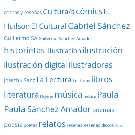
cómics
E.
Cultura/s
críticas y reseñas
Gabriel Sánchez
Huilson
El Cultural
Guillermo SA
Guillermo Sánchez Amador
ilustración
historietas
illustration
ilustración digital
ilustradoras
libros
La Lectura
Josechu Sanz
Lecturas
música
literatura
Paula
Mujeres
música
Paula Sánchez Amador
poemas
relatos
poesía
Reseñas discos
poetas
reseñas
Seix