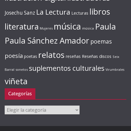
libros
La Lectura
Josechu Sanz
Lecturas
música
literatura
Paula
Mujeres
música
Paula Sánchez Amador
poemas
relatos
poesía
Reseñas discos
poetas
reseñas
Seix
suplementos culturales
Barral
sonetos
Virumbrales
viñeta
Categorías
Categorías