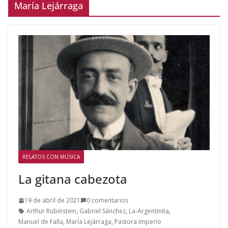
María Lejárraga
RELATOS CON MÚSICA
La gitana cabezota
19 de abril de 2021
0 comentarios
Arthur Rubinstein
,
Gabriel Sánchez
,
La-Argentinita
,
Manuel de Falla
,
María Lejárraga
,
Pastora Imperio