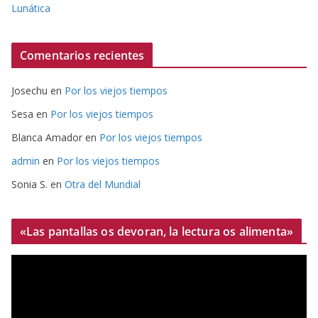
Lunática
Comentarios recientes
Josechu
en
Por los viejos tiempos
Sesa
en
Por los viejos tiempos
Blanca Amador
en
Por los viejos tiempos
admin
en
Por los viejos tiempos
Sonia S.
en
Otra del Mundial
«Las pantallas os devoran, la lectura os alimenta»
R
e
p
r