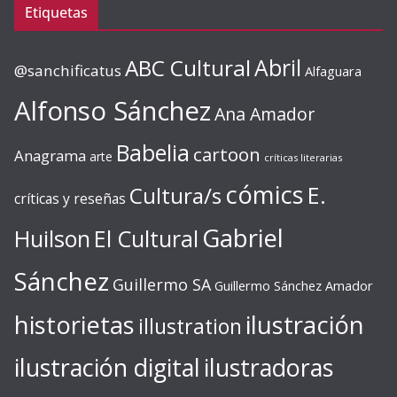
Etiquetas
ABC Cultural
Abril
@sanchificatus
Alfaguara
Alfonso Sánchez
Ana Amador
Babelia
cartoon
Anagrama
arte
críticas literarias
cómics
E.
Cultura/s
críticas y reseñas
Gabriel
Huilson
El Cultural
Sánchez
Guillermo SA
Guillermo Sánchez Amador
ilustración
historietas
illustration
ilustración digital
ilustradoras