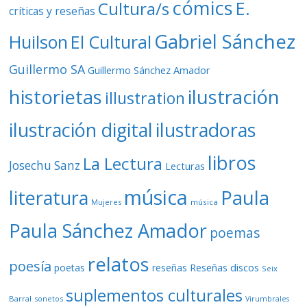
cómics
E.
Cultura/s
críticas y reseñas
Gabriel Sánchez
Huilson
El Cultural
Guillermo SA
Guillermo Sánchez Amador
ilustración
historietas
illustration
ilustración digital
ilustradoras
libros
La Lectura
Josechu Sanz
Lecturas
música
literatura
Paula
Mujeres
música
Paula Sánchez Amador
poemas
relatos
poesía
Reseñas discos
poetas
reseñas
Seix
suplementos culturales
Barral
sonetos
Virumbrales