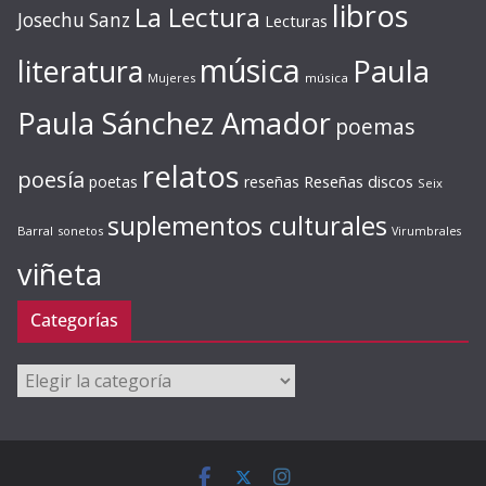
libros
La Lectura
Josechu Sanz
Lecturas
música
literatura
Paula
Mujeres
música
Paula Sánchez Amador
poemas
relatos
poesía
Reseñas discos
poetas
reseñas
Seix
suplementos culturales
Barral
sonetos
Virumbrales
viñeta
Categorías
Categorías