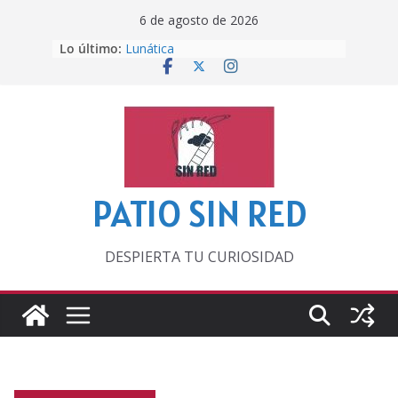
Saltar
6 de agosto de 2026
al
Lo último:
Lunática
contenido
Pero, hasta entonces…
Por los viejos tiempos
‘La broma infinita’ de recomendar
lecturas veraniegas
Otra del Mundial
PATIO SIN RED
DESPIERTA TU CURIOSIDAD