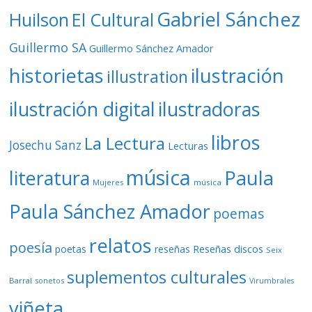
Gabriel Sánchez
Huilson
El Cultural
Guillermo SA
Guillermo Sánchez Amador
ilustración
historietas
illustration
ilustración digital
ilustradoras
libros
La Lectura
Josechu Sanz
Lecturas
música
literatura
Paula
Mujeres
música
Paula Sánchez Amador
poemas
relatos
poesía
Reseñas discos
poetas
reseñas
Seix
suplementos culturales
Barral
sonetos
Virumbrales
viñeta