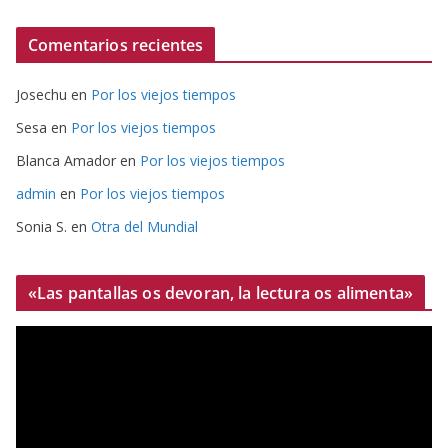
Comentarios recientes
Josechu
en
Por los viejos tiempos
Sesa
en
Por los viejos tiempos
Blanca Amador
en
Por los viejos tiempos
admin
en
Por los viejos tiempos
Sonia S.
en
Otra del Mundial
«Las pantallas os devoran, la lectura os alimenta»
R
e
p
r
o