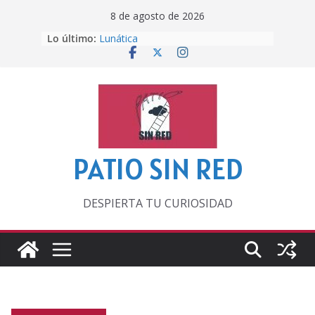
Saltar
8 de agosto de 2026
al
Lo último:
Lunática
contenido
Pero, hasta entonces…
Por los viejos tiempos
‘La broma infinita’ de recomendar
lecturas veraniegas
Otra del Mundial
PATIO SIN RED
DESPIERTA TU CURIOSIDAD