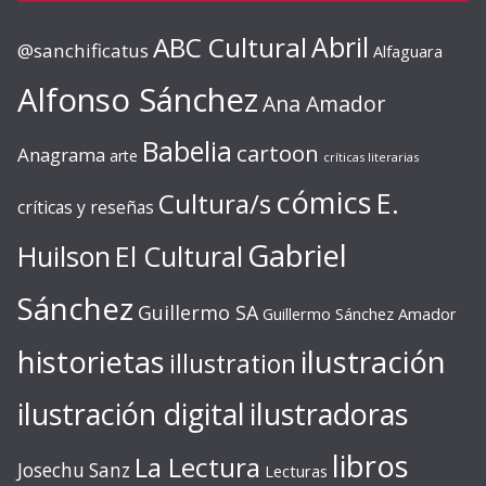
ABC Cultural
Abril
@sanchificatus
Alfaguara
Alfonso Sánchez
Ana Amador
Babelia
cartoon
Anagrama
arte
críticas literarias
cómics
E.
Cultura/s
críticas y reseñas
Gabriel
Huilson
El Cultural
Sánchez
Guillermo SA
Guillermo Sánchez Amador
ilustración
historietas
illustration
ilustración digital
ilustradoras
libros
La Lectura
Josechu Sanz
Lecturas