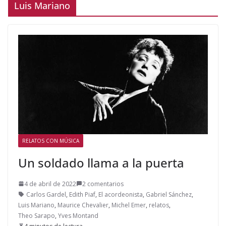
Luis Mariano
RELATOS CON MÚSICA
Un soldado llama a la puerta
4 de abril de 2022
2 comentarios
Carlos Gardel
,
Edith Piaf
,
El acordeonista
,
Gabriel Sánchez
,
Luis Mariano
,
Maurice Chevalier
,
Michel Emer
,
relatos
,
Theo Sarapo
,
Yves Montand