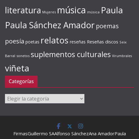
música
literatura
Paula
Mujeres
música
Paula Sánchez Amador
poemas
relatos
poesía
Reseñas discos
poetas
reseñas
Seix
suplementos culturales
Barral
sonetos
Virumbrales
viñeta
Categorías
Categorías
Firmas
Guillermo SA
Alfonso Sánchez
Ana Amador
Paula