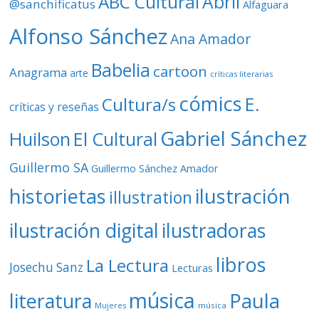
ABC Cultural
Abril
@sanchificatus
Alfaguara
e
o
Alfonso Sánchez
Ana Amador
Babelia
cartoon
Anagrama
arte
críticas literarias
cómics
E.
Cultura/s
críticas y reseñas
Gabriel Sánchez
Huilson
El Cultural
Guillermo SA
Guillermo Sánchez Amador
ilustración
historietas
illustration
ilustración digital
ilustradoras
libros
La Lectura
Josechu Sanz
Lecturas
música
literatura
Paula
Mujeres
música