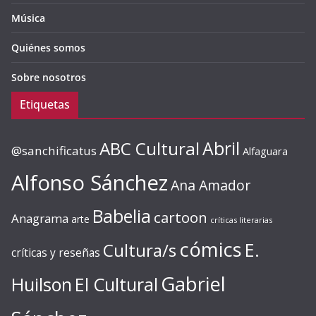
Música
Quiénes somos
Sobre nosotros
Etiquetas
ABC Cultural
Abril
@sanchificatus
Alfaguara
Alfonso Sánchez
Ana Amador
Babelia
cartoon
Anagrama
arte
críticas literarias
cómics
E.
Cultura/s
críticas y reseñas
Gabriel
Huilson
El Cultural