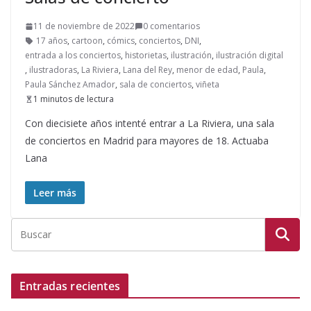
11 de noviembre de 2022
0 comentarios
17 años
,
cartoon
,
cómics
,
conciertos
,
DNI
,
entrada a los conciertos
,
historietas
,
ilustración
,
ilustración digital
,
ilustradoras
,
La Riviera
,
Lana del Rey
,
menor de edad
,
Paula
,
Paula Sánchez Amador
,
sala de conciertos
,
viñeta
1 minutos de lectura
Con diecisiete años intenté entrar a La Riviera, una sala
de conciertos en Madrid para mayores de 18. Actuaba
Lana
Leer más
Entradas recientes