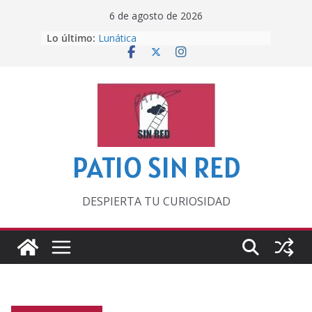
Saltar
6 de agosto de 2026
al
Lo último:
Lunática
contenido
Pero, hasta entonces…
Por los viejos tiempos
‘La broma infinita’ de recomendar
lecturas veraniegas
Otra del Mundial
PATIO SIN RED
DESPIERTA TU CURIOSIDAD