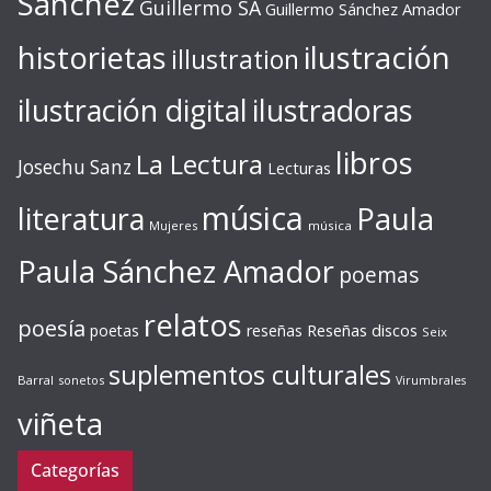
Sánchez
Guillermo SA
Guillermo Sánchez Amador
ilustración
historietas
illustration
ilustración digital
ilustradoras
libros
La Lectura
Josechu Sanz
Lecturas
música
literatura
Paula
Mujeres
música
Paula Sánchez Amador
poemas
relatos
poesía
Reseñas discos
poetas
reseñas
Seix
suplementos culturales
Barral
sonetos
Virumbrales
viñeta
Categorías