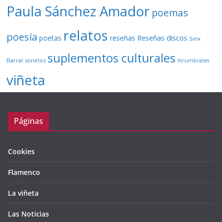
Paula Sánchez Amador
poemas
relatos
poesía
Reseñas discos
poetas
reseñas
Seix
suplementos culturales
Barral
sonetos
Virumbrales
viñeta
Páginas
Cookies
Flamenco
La viñeta
Las Noticias