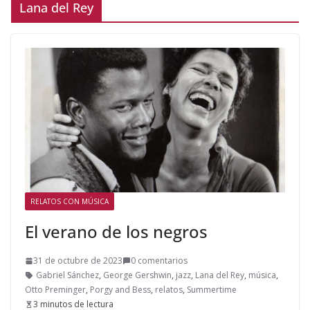
Lana del Rey
RELATOS CON MÚSICA
El verano de los negros
31 de octubre de 2023
0 comentarios
Gabriel Sánchez
,
George Gershwin
,
jazz
,
Lana del Rey
,
música
,
Otto Preminger
,
Porgy and Bess
,
relatos
,
Summertime
3 minutos de lectura