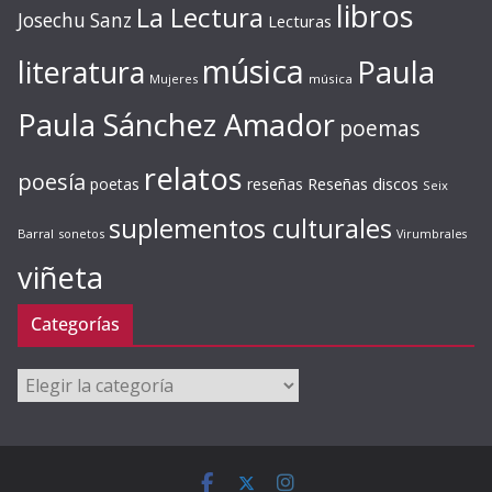
libros
La Lectura
Josechu Sanz
Lecturas
música
literatura
Paula
Mujeres
música
Paula Sánchez Amador
poemas
relatos
poesía
Reseñas discos
poetas
reseñas
Seix
suplementos culturales
Barral
sonetos
Virumbrales
viñeta
Categorías
Categorías