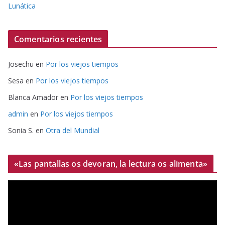
Lunática
Comentarios recientes
Josechu
en
Por los viejos tiempos
Sesa
en
Por los viejos tiempos
Blanca Amador
en
Por los viejos tiempos
admin
en
Por los viejos tiempos
Sonia S.
en
Otra del Mundial
«Las pantallas os devoran, la lectura os alimenta»
R
e
p
r