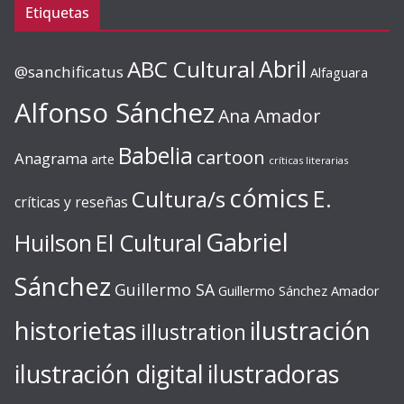
Etiquetas
ABC Cultural
Abril
@sanchificatus
Alfaguara
Alfonso Sánchez
Ana Amador
Babelia
cartoon
Anagrama
arte
críticas literarias
cómics
E.
Cultura/s
críticas y reseñas
Gabriel
Huilson
El Cultural
Sánchez
Guillermo SA
Guillermo Sánchez Amador
ilustración
historietas
illustration
ilustración digital
ilustradoras