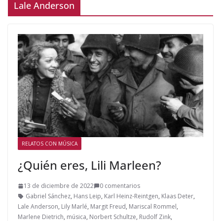
Lale Anderson
RELATOS CON MÚSICA
¿Quién eres, Lili Marleen?
13 de diciembre de 2022
0 comentarios
Gabriel Sánchez
,
Hans Leip
,
Karl Heinz-Reintgen
,
Klaas Deter
,
Lale Anderson
,
Lily Marlé
,
Margit Freud
,
Mariscal Rommel
,
Marlene Dietrich
,
música
,
Norbert Schultze
,
Rudolf Zink
,