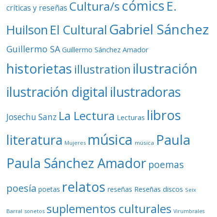
cómics
E.
Cultura/s
críticas y reseñas
Gabriel Sánchez
Huilson
El Cultural
Guillermo SA
Guillermo Sánchez Amador
ilustración
historietas
illustration
ilustración digital
ilustradoras
libros
La Lectura
Josechu Sanz
Lecturas
música
literatura
Paula
Mujeres
música
Paula Sánchez Amador
poemas
relatos
poesía
Reseñas discos
poetas
reseñas
Seix
suplementos culturales
Barral
sonetos
Virumbrales