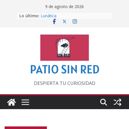
Saltar
9 de agosto de 2026
al
Lo último:
Lunática
contenido
Pero, hasta entonces…
Por los viejos tiempos
‘La broma infinita’ de recomendar
lecturas veraniegas
Otra del Mundial
PATIO SIN RED
DESPIERTA TU CURIOSIDAD