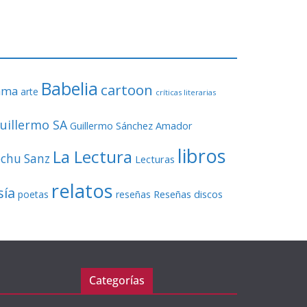
o
r
d
e
v
Babelia
í
cartoon
ama
arte
críticas literarias
d
e
uillermo SA
Guillermo Sánchez Amador
o
libros
La Lectura
echu Sanz
Lecturas
relatos
sía
Reseñas discos
poetas
reseñas
Categorías