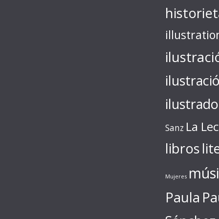
historie
illustratio
ilustraci
ilustraci
ilustrado
La Le
Sanz
libros
lit
músi
Mujeres
Paula
Pa