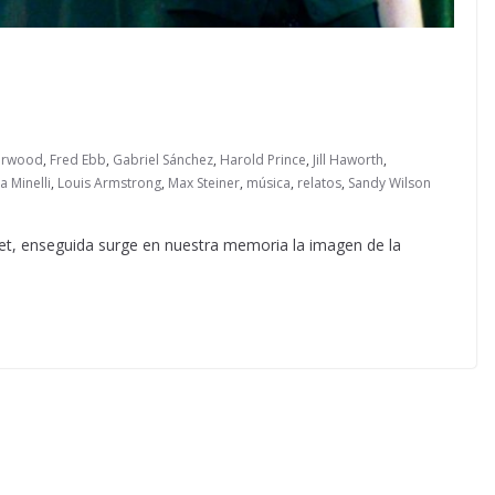
herwood
,
Fred Ebb
,
Gabriel Sánchez
,
Harold Prince
,
Jill Haworth
,
za Minelli
,
Louis Armstrong
,
Max Steiner
,
música
,
relatos
,
Sandy Wilson
ret, enseguida surge en nuestra memoria la imagen de la