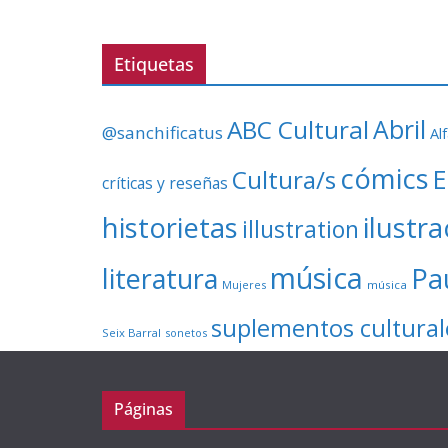
Etiquetas
ABC Cultural
Abril
@sanchificatus
Al
cómics
E
Cultura/s
críticas y reseñas
ilustr
historietas
illustration
música
literatura
Pa
Mujeres
música
suplementos cultural
Seix Barral
sonetos
Páginas