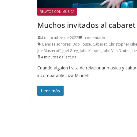
RELATOS CON MÚSICA
Muchos invitados al cabaret
4 de octubre de 2022
1 comentario
Bandas sonoras
,
Bob Fosse
,
Cabaret
,
Christopher Is
Joe Masteroff
,
Joel Grey
,
John Kander
,
John Van Druten
,
Li
4 minutos de lectura
Cuando alguien trata de relacionar música y caba
incomparable Liza Minnelli
Leer más