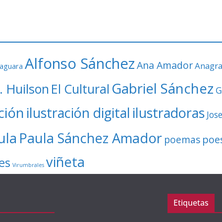
Alfonso Sánchez
Ana Amador
Anagr
faguara
Gabriel Sánchez
. Huilson
El Cultural
G
ación
ilustración digital
ilustradoras
Jos
ula
Paula Sánchez Amador
poe
poemas
viñeta
es
Virumbrales
Etiquetas