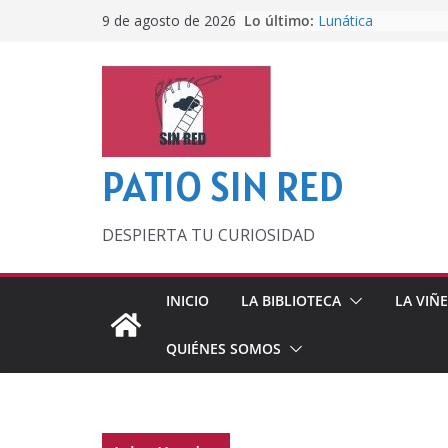
Saltar
Lo último:
Lunática
9 de agosto de 2026
al
Pero, hasta entonc
Por los viejos tiem
contenido
‘La broma infinita’
lecturas veraniegas
Otra del Mundial
PATIO SIN RED
DESPIERTA TU CURIOSIDAD
INICIO
LA BIBLIOTECA
LA VIÑ
QUIÉNES SOMOS