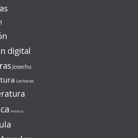
tas
n
ón
ón digital
ras
Josechu
ctura
Lecturas
eratura
ca
música
ula