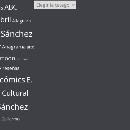
Categorías
ABC
us
bril
Alfaguara
 Sánchez
r
Anagrama
arte
rtoon
críticas
 y reseñas
cómics
E.
l Cultural
Sánchez
A
Guillermo
r