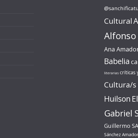
@sanchificat
Cultural
A
Alfonso
Ana Amado
Babelia
ca
críticas
literarias
Cultura/s
Huilson
E
Gabriel 
Guillermo S
Sánchez Amado