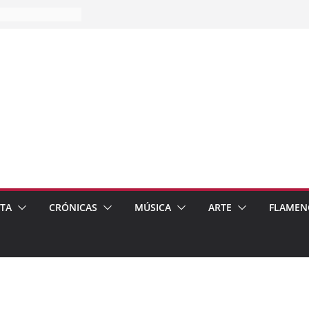
es…
pos
 de recomendar
ETA
CRÓNICAS
MÚSICA
ARTE
FLAMEN