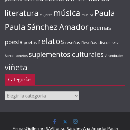
música
literatura
Paula
Mujeres
música
Paula Sánchez Amador
poemas
relatos
poesía
Reseñas discos
poetas
reseñas
Seix
suplementos culturales
Barral
sonetos
Virumbrales
viñeta
Categorías
Categorías
Firmas
Guillermo SA
Alfonso Sánchez
Ana Amador
Paula