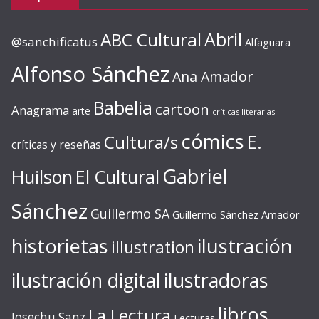
ABC Cultural
Abril
@sanchificatus
Alfaguara
Alfonso Sánchez
Ana Amador
Babelia
cartoon
Anagrama
arte
críticas literarias
cómics
E.
Cultura/s
críticas y reseñas
Gabriel
Huilson
El Cultural
Sánchez
Guillermo SA
Guillermo Sánchez Amador
ilustración
historietas
illustration
ilustración digital
ilustradoras
libros
La Lectura
Josechu Sanz
Lecturas