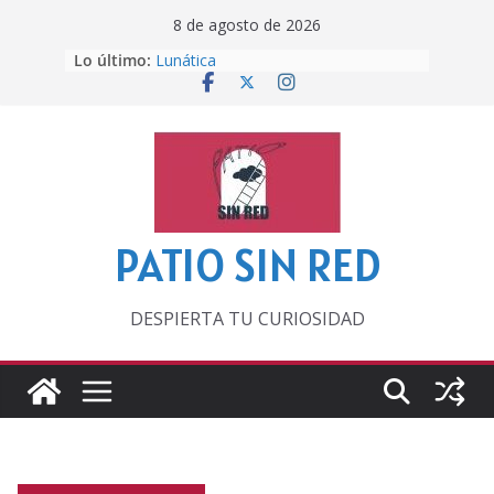
Saltar
8 de agosto de 2026
al
Lo último:
Lunática
contenido
Pero, hasta entonces…
Por los viejos tiempos
‘La broma infinita’ de recomendar
lecturas veraniegas
Otra del Mundial
PATIO SIN RED
DESPIERTA TU CURIOSIDAD