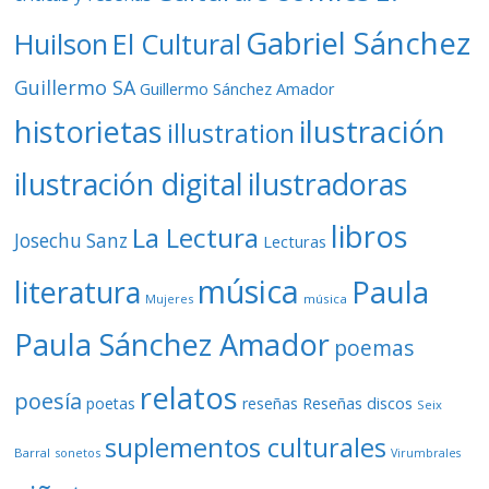
Gabriel Sánchez
Huilson
El Cultural
Guillermo SA
Guillermo Sánchez Amador
ilustración
historietas
illustration
ilustración digital
ilustradoras
libros
La Lectura
Josechu Sanz
Lecturas
música
literatura
Paula
Mujeres
música
Paula Sánchez Amador
poemas
relatos
poesía
Reseñas discos
poetas
reseñas
Seix
suplementos culturales
Barral
sonetos
Virumbrales