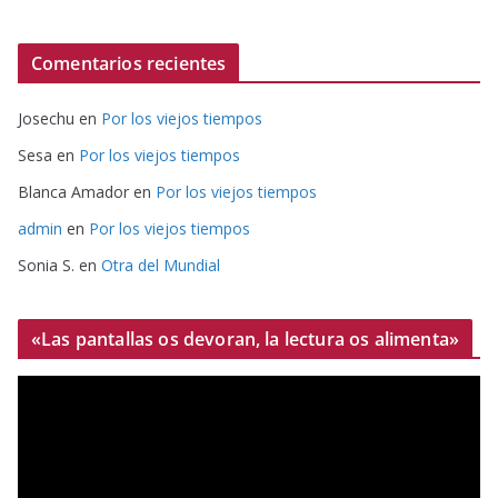
Comentarios recientes
Josechu
en
Por los viejos tiempos
Sesa
en
Por los viejos tiempos
Blanca Amador
en
Por los viejos tiempos
admin
en
Por los viejos tiempos
Sonia S.
en
Otra del Mundial
«Las pantallas os devoran, la lectura os alimenta»
R
e
p
r