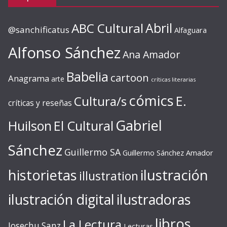
ABC Cultural
Abril
@sanchificatus
Alfaguara
Alfonso Sánchez
Ana Amador
Babelia
cartoon
Anagrama
arte
críticas literarias
cómics
E.
Cultura/s
críticas y reseñas
Gabriel
Huilson
El Cultural
Sánchez
Guillermo SA
Guillermo Sánchez Amador
ilustración
historietas
illustration
ilustración digital
ilustradoras
libros
La Lectura
Josechu Sanz
Lecturas