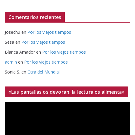
Comentarios recientes
Josechu
en
Por los viejos tiempos
Sesa
en
Por los viejos tiempos
Blanca Amador
en
Por los viejos tiempos
admin
en
Por los viejos tiempos
Sonia S.
en
Otra del Mundial
«Las pantallas os devoran, la lectura os alimenta»
R
e
p
r