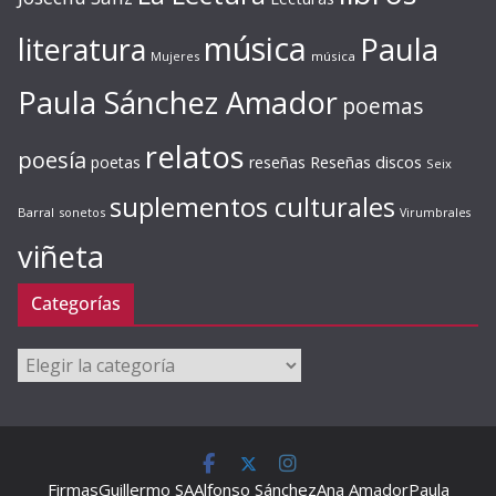
música
literatura
Paula
Mujeres
música
Paula Sánchez Amador
poemas
relatos
poesía
Reseñas discos
poetas
reseñas
Seix
suplementos culturales
Barral
sonetos
Virumbrales
viñeta
Categorías
Categorías
Firmas
Guillermo SA
Alfonso Sánchez
Ana Amador
Paula