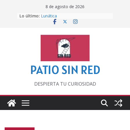
Saltar
8 de agosto de 2026
al
Lo último:
Lunática
contenido
Pero, hasta entonces…
Por los viejos tiempos
‘La broma infinita’ de recomendar
lecturas veraniegas
Otra del Mundial
PATIO SIN RED
DESPIERTA TU CURIOSIDAD