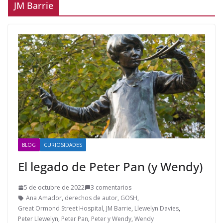
JM Barrie
BLOG
CURIOSIDADES
El legado de Peter Pan (y Wendy)
5 de octubre de 2022
3 comentarios
Ana Amador
,
derechos de autor
,
GOSH
,
Great Ormond Street Hospital
,
JM Barrie
,
Llewelyn Davies
,
Peter Llewelyn
,
Peter Pan
,
Peter y Wendy
,
Wendy