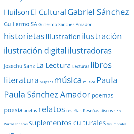
Gabriel Sánchez
Huilson
El Cultural
Guillermo SA
Guillermo Sánchez Amador
ilustración
historietas
illustration
ilustración digital
ilustradoras
libros
La Lectura
Josechu Sanz
Lecturas
música
literatura
Paula
Mujeres
música
Paula Sánchez Amador
poemas
relatos
poesía
Reseñas discos
poetas
reseñas
Seix
suplementos culturales
Barral
sonetos
Virumbrales