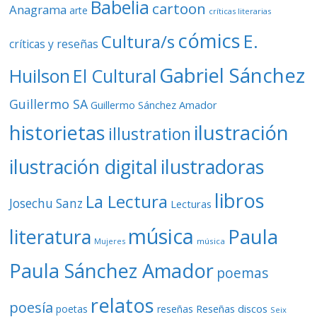
Babelia
cartoon
Anagrama
arte
críticas literarias
cómics
E.
Cultura/s
críticas y reseñas
Gabriel Sánchez
Huilson
El Cultural
Guillermo SA
Guillermo Sánchez Amador
ilustración
historietas
illustration
ilustración digital
ilustradoras
libros
La Lectura
Josechu Sanz
Lecturas
música
literatura
Paula
Mujeres
música
Paula Sánchez Amador
poemas
relatos
poesía
Reseñas discos
poetas
reseñas
Seix