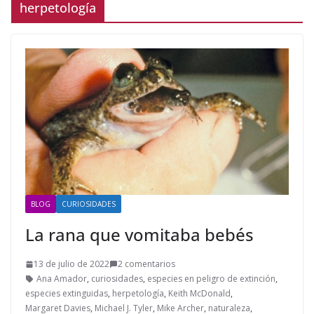
herpetología
BLOG
CURIOSIDADES
La rana que vomitaba bebés
13 de julio de 2022
2 comentarios
Ana Amador
,
curiosidades
,
especies en peligro de extinción
,
especies extinguidas
,
herpetología
,
Keith McDonald
,
Margaret Davies
,
Michael J. Tyler
,
Mike Archer
,
naturaleza
,