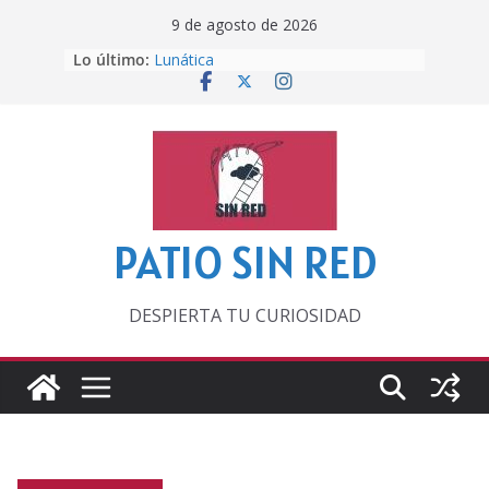
Saltar
9 de agosto de 2026
al
Lo último:
Lunática
contenido
Pero, hasta entonces…
Por los viejos tiempos
‘La broma infinita’ de recomendar
lecturas veraniegas
Otra del Mundial
PATIO SIN RED
DESPIERTA TU CURIOSIDAD