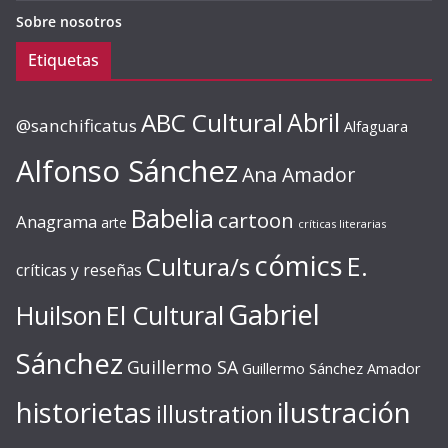
Sobre nosotros
Etiquetas
ABC Cultural
Abril
@sanchificatus
Alfaguara
Alfonso Sánchez
Ana Amador
Babelia
cartoon
Anagrama
arte
críticas literarias
cómics
E.
Cultura/s
críticas y reseñas
Gabriel
Huilson
El Cultural
Sánchez
Guillermo SA
Guillermo Sánchez Amador
ilustración
historietas
illustration