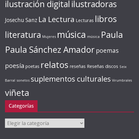
ilustración digital
ilustradoras
libros
La Lectura
Josechu Sanz
Lecturas
música
literatura
Paula
Mujeres
música
Paula Sánchez Amador
poemas
relatos
poesía
Reseñas discos
poetas
reseñas
Seix
suplementos culturales
Barral
sonetos
Virumbrales
viñeta
Categorías
Categorías