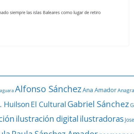
nado siempre las islas Baleares como lugar de retiro
Alfonso Sánchez
Ana Amador
Anagr
faguara
Gabriel Sánchez
. Huilson
El Cultural
G
ación
ilustración digital
ilustradoras
Jos
ula
Paula Sánchez Amador