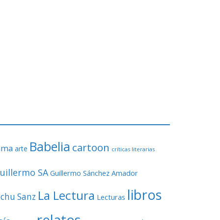
Babelia
cartoon
ama
arte
críticas literarias
uillermo SA
Guillermo Sánchez Amador
libros
La Lectura
echu Sanz
Lecturas
relatos