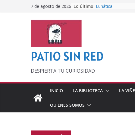
Saltar
Lo último:
Lunática
7 de agosto de 2026
al
Pero, hasta entonc
Por los viejos tiem
contenido
‘La broma infinita’
lecturas veraniegas
Otra del Mundial
PATIO SIN RED
DESPIERTA TU CURIOSIDAD
INICIO
LA BIBLIOTECA
LA VIÑ
QUIÉNES SOMOS