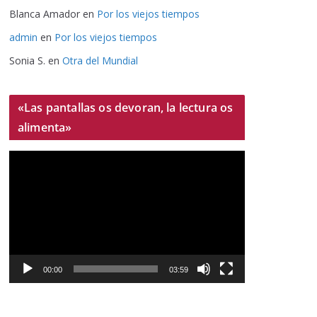
Blanca Amador
en
Por los viejos tiempos
admin
en
Por los viejos tiempos
Sonia S.
en
Otra del Mundial
«Las pantallas os devoran, la lectura os
alimenta»
R
e
p
r
o
d
u
00:00
03:59
c
t