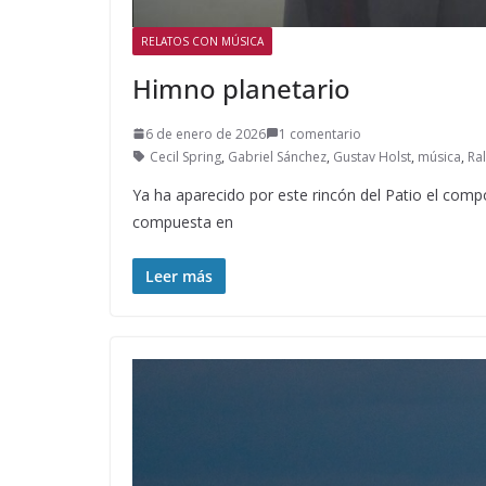
RELATOS CON MÚSICA
Himno planetario
6 de enero de 2026
1 comentario
Cecil Spring
,
Gabriel Sánchez
,
Gustav Holst
,
música
,
Ra
Ya ha aparecido por este rincón del Patio el compo
compuesta en
Leer más