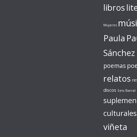
libros
lit
músi
Mujeres
Paula
Pa
Sánchez
poe
poemas
relatos
re
discos
Seix Barral
suplemen
culturales
viñeta