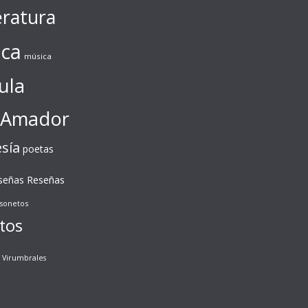
eratura
ca
música
ula
 Amador
sía
poetas
Reseñas
señas
sonetos
tos
Virumbrales