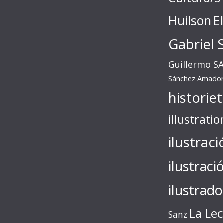
Huilson
E
Gabriel 
Guillermo S
Sánchez Amado
historie
illustratio
ilustraci
ilustraci
ilustrado
La Le
Sanz