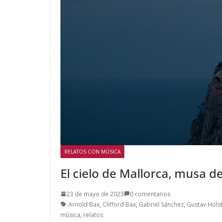
RELATOS CON MÚSICA
El cielo de Mallorca, musa d
23 de mayo de 2023
0 comentarios
Arnold Bax
,
Clifford Bax
,
Gabriel Sánchez
,
Gustav Hols
música
,
relatos