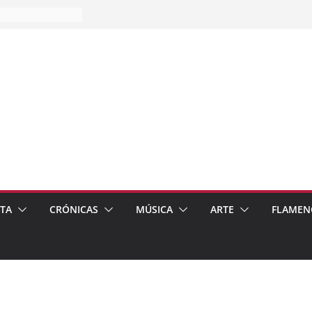
es…
pos
 de recomendar
ETA
CRÓNICAS
MÚSICA
ARTE
FLAMEN