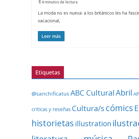
4 minutos de lectura
La moda no es nueva: a los británicos les ha fasci
vacacional,
Leer más
Etiquetas
ABC Cultural
Abril
@sanchificatus
Al
cómics
E
Cultura/s
críticas y reseñas
ilustr
historietas
illustration
música
literatura
Pa