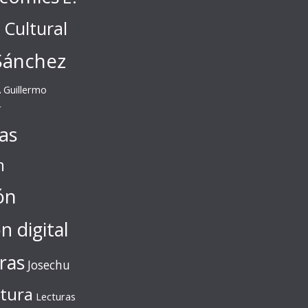
l Cultural
Sánchez
A
Guillermo
r
tas
n
ón
ón digital
ras
Josechu
ctura
Lecturas