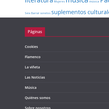
Mujeres
música
suplementos cultural
Seix Barral
sonetos
Páginas
Cookies
Flamenco
La viñeta
Las Noticias
Música
Quiénes somos
Sobre nosotros