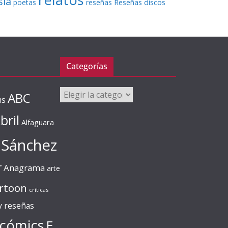
sía
Reseñas discos
poetas
reseñas
Categorías
Categorías
ABC
us
bril
Alfaguara
 Sánchez
r
Anagrama
arte
rtoon
críticas
 y reseñas
cómics
E.