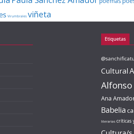
poe
poemas
viñeta
es
Virumbrales
Etiquetas
@sanchificat
Cultural
A
Alfonso
Ana Amado
Babelia
ca
críticas
literarias
Cultura/s