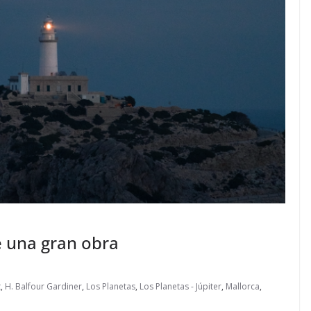
e una gran obra
t
,
H. Balfour Gardiner
,
Los Planetas
,
Los Planetas - Júpiter
,
Mallorca
,