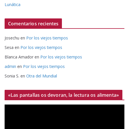
Lunática
Comentarios recientes
Josechu
en
Por los viejos tiempos
Sesa
en
Por los viejos tiempos
Blanca Amador
en
Por los viejos tiempos
admin
en
Por los viejos tiempos
Sonia S.
en
Otra del Mundial
«Las pantallas os devoran, la lectura os alimenta»
R
e
p