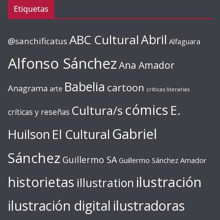
Etiquetas
ABC Cultural
Abril
@sanchificatus
Alfaguara
Alfonso Sánchez
Ana Amador
Babelia
cartoon
Anagrama
arte
críticas literarias
cómics
E.
Cultura/s
críticas y reseñas
Gabriel
Huilson
El Cultural
Sánchez
Guillermo SA
Guillermo Sánchez Amador
ilustración
historietas
illustration
ilustración digital
ilustradoras