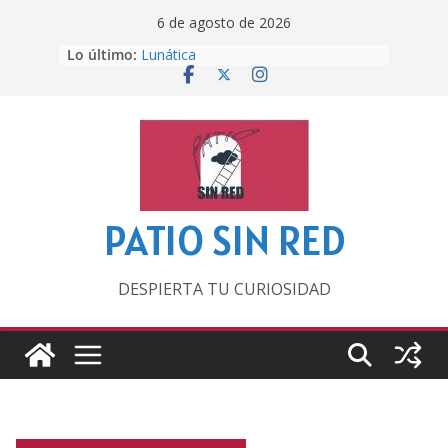
Saltar
6 de agosto de 2026
al
Lo último:
Lunática
contenido
Pero, hasta entonces…
Por los viejos tiempos
‘La broma infinita’ de recomendar
lecturas veraniegas
Otra del Mundial
PATIO SIN RED
DESPIERTA TU CURIOSIDAD