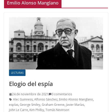
Emilio Alonso Manglano
LECTURAS
Elogio del espía
24 de noviembre de 2021
0 comentarios
Alec Guinness
,
Alfonso Sánchez
,
Emilio Alonso Manglano
,
espías
,
George Smiley
,
Graham Greene
,
Javier Marías
,
John Le Carre
,
Kim Philby
,
Tomás Nevinson