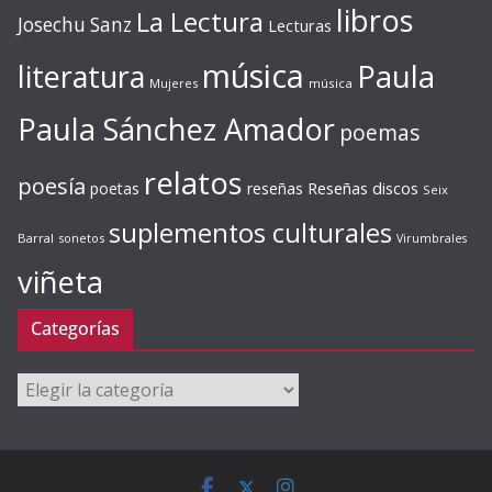
libros
La Lectura
Josechu Sanz
Lecturas
música
literatura
Paula
Mujeres
música
Paula Sánchez Amador
poemas
relatos
poesía
Reseñas discos
poetas
reseñas
Seix
suplementos culturales
Barral
sonetos
Virumbrales
viñeta
Categorías
Categorías