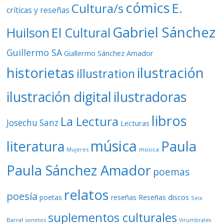
cómics
E.
Cultura/s
críticas y reseñas
Gabriel Sánchez
Huilson
El Cultural
Guillermo SA
Guillermo Sánchez Amador
ilustración
historietas
illustration
ilustración digital
ilustradoras
libros
La Lectura
Josechu Sanz
Lecturas
música
literatura
Paula
Mujeres
música
Paula Sánchez Amador
poemas
relatos
poesía
Reseñas discos
poetas
reseñas
Seix
suplementos culturales
Barral
sonetos
Virumbrales