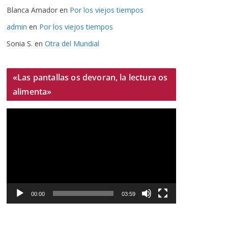
Blanca Amador
en
Por los viejos tiempos
admin
en
Por los viejos tiempos
Sonia S.
en
Otra del Mundial
«Las pantallas os devoran, la lectura os
alimenta»
R
e
p
r
o
d
u
00:00
03:59
c
t