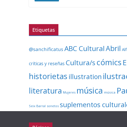
Etiquetas
ABC Cultural
Abril
@sanchificatus
Al
cómics
E
Cultura/s
críticas y reseñas
ilustr
historietas
illustration
música
literatura
Pa
Mujeres
música
suplementos cultural
Seix Barral
sonetos