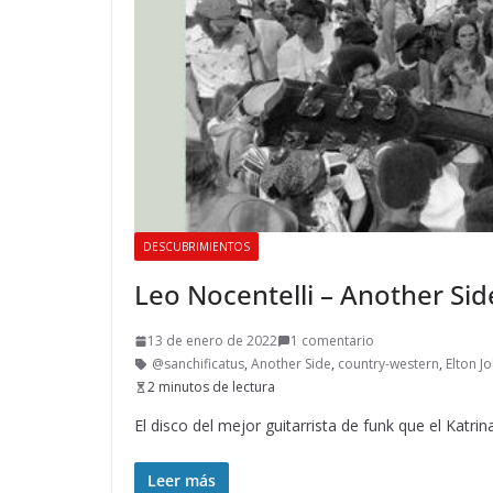
DESCUBRIMIENTOS
Leo Nocentelli – Another Sid
13 de enero de 2022
1 comentario
@sanchificatus
,
Another Side
,
country-western
,
Elton J
2 minutos de lectura
El disco del mejor guitarrista de funk que el Katr
Leer más