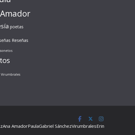
 Amador
sía
poetas
Reseñas
señas
sonetos
tos
Virumbrales
ez
Ana Amador
Paula
Gabriel Sánchez
Virumbrales
Erin