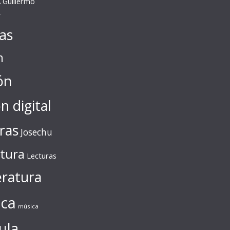
A
Guillermo
r
tas
n
ón
ón digital
ras
Josechu
ctura
Lecturas
eratura
ca
música
ula