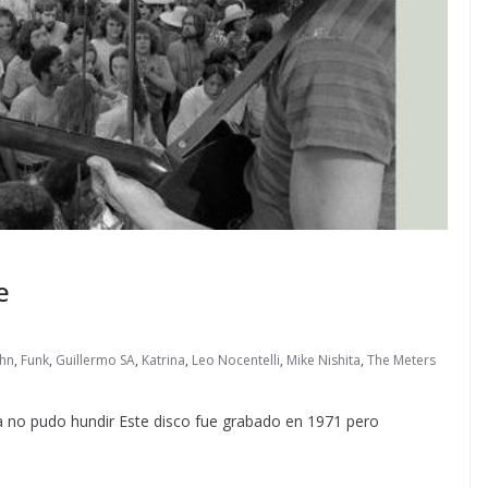
e
ohn
,
Funk
,
Guillermo SA
,
Katrina
,
Leo Nocentelli
,
Mike Nishita
,
The Meters
ina no pudo hundir Este disco fue grabado en 1971 pero