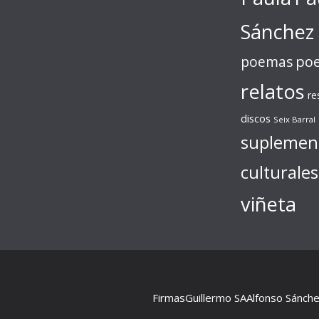
Sánchez
poe
poemas
relatos
re
discos
Seix Barral
suplemen
culturales
viñeta
Firmas
Guillermo SA
Alfonso Sánch