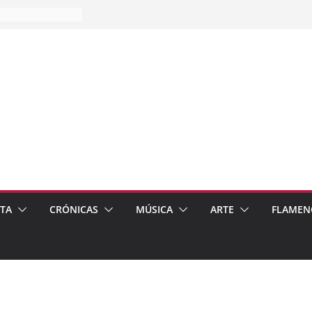
es…
pos
 de recomendar
ETA
CRÓNICAS
MÚSICA
ARTE
FLAMEN