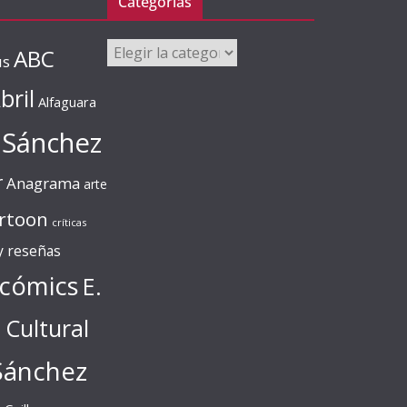
Categorías
Categorías
ABC
us
bril
Alfaguara
 Sánchez
r
Anagrama
arte
rtoon
críticas
 y reseñas
cómics
E.
l Cultural
Sánchez