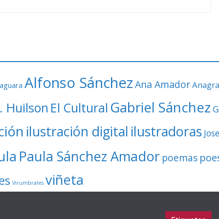
Alfonso Sánchez
Ana Amador
Anagr
faguara
Gabriel Sánchez
. Huilson
El Cultural
G
ación
ilustración digital
ilustradoras
Jos
ula
Paula Sánchez Amador
poe
poemas
viñeta
es
Virumbrales