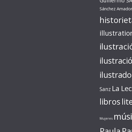
Guillermo S
Sánchez Amado
historie
illustratio
ilustraci
ilustraci
ilustrado
La Le
Sanz
libros
lit
músi
Mujeres
Paula
Pa