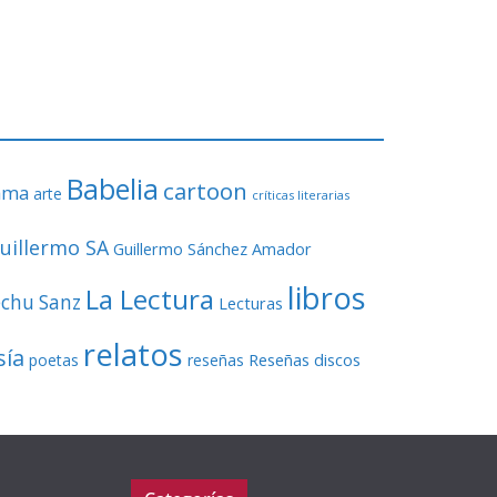
o
r
d
e
v
í
d
Babelia
cartoon
ama
arte
e
críticas literarias
o
uillermo SA
Guillermo Sánchez Amador
libros
La Lectura
echu Sanz
Lecturas
relatos
sía
Reseñas discos
poetas
reseñas