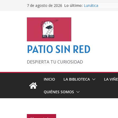
Saltar
Lo último:
Lunática
7 de agosto de 2026
al
Pero, hasta entonc
Por los viejos tiem
contenido
‘La broma infinita’
lecturas veraniegas
Otra del Mundial
PATIO SIN RED
DESPIERTA TU CURIOSIDAD
INICIO
LA BIBLIOTECA
LA VIÑ
QUIÉNES SOMOS