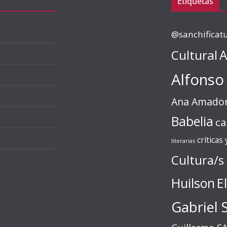
Etiquetas
@sanchificat
Cultural
A
Alfonso
Ana Amado
Babelia
ca
críticas
literarias
Cultura/s
Huilson
E
Gabriel 