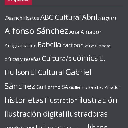
ABC Cultural
Abril
@sanchificatus
Alfaguara
Alfonso Sánchez
Ana Amador
Babelia
cartoon
Anagrama
arte
críticas literarias
cómics
E.
Cultura/s
críticas y reseñas
Gabriel
Huilson
El Cultural
Sánchez
Guillermo SA
Guillermo Sánchez Amador
ilustración
historietas
illustration
ilustración digital
ilustradoras
libros
La Lectura