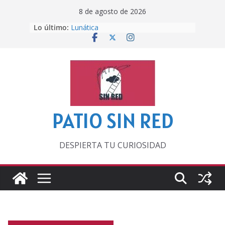
Saltar
8 de agosto de 2026
al
Lo último:
Lunática
contenido
Pero, hasta entonces…
Por los viejos tiempos
‘La broma infinita’ de recomendar
lecturas veraniegas
Otra del Mundial
PATIO SIN RED
DESPIERTA TU CURIOSIDAD