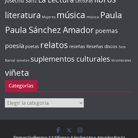
Josechu Sanz
Lecturas
música
literatura
Paula
Mujeres
música
Paula Sánchez Amador
poemas
relatos
poesía
Reseñas discos
poetas
reseñas
Seix
suplementos culturales
Barral
sonetos
Virumbrales
viñeta
Categorías
Categorías
Firmas
Guillermo SA
Alfonso Sánchez
Ana Amador
Paula