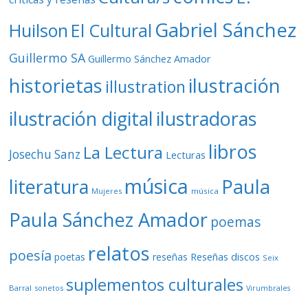
Gabriel Sánchez
Huilson
El Cultural
Guillermo SA
Guillermo Sánchez Amador
ilustración
historietas
illustration
ilustración digital
ilustradoras
libros
La Lectura
Josechu Sanz
Lecturas
música
literatura
Paula
Mujeres
música
Paula Sánchez Amador
poemas
relatos
poesía
Reseñas discos
poetas
reseñas
Seix
suplementos culturales
Barral
sonetos
Virumbrales