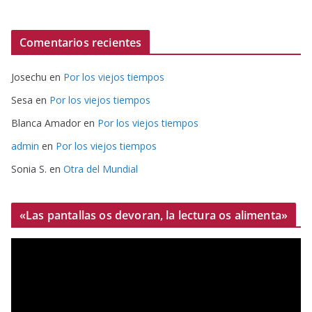
Comentarios recientes
Josechu
en
Por los viejos tiempos
Sesa
en
Por los viejos tiempos
Blanca Amador
en
Por los viejos tiempos
admin
en
Por los viejos tiempos
Sonia S.
en
Otra del Mundial
«Las pantallas os devoran, la lectura os alimenta»
R
e
p
r