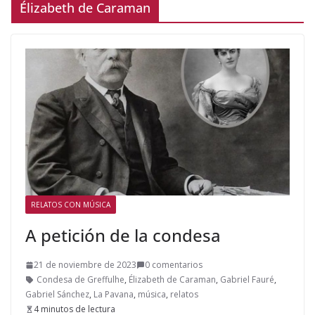
Élizabeth de Caraman
RELATOS CON MÚSICA
A petición de la condesa
21 de noviembre de 2023
0 comentarios
Condesa de Greffulhe
,
Élizabeth de Caraman
,
Gabriel Fauré
,
Gabriel Sánchez
,
La Pavana
,
música
,
relatos
4 minutos de lectura