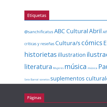
Etiquetas
ABC Cultural
Abril
@sanchificatus
Al
cómics
E
Cultura/s
críticas y reseñas
ilustr
historietas
illustration
música
literatura
Pa
Mujeres
música
suplementos cultural
Seix Barral
sonetos
Páginas