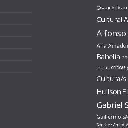
@sanchificat
Cultural
A
Alfonso
Ana Amado
Babelia
ca
críticas
literarias
Cultura/s
Huilson
E
Gabriel 
Guillermo S
Sánchez Amado