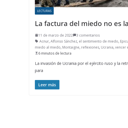
LECTURAS
La factura del miedo no es la
11 de marzo de 2022
3 comentarios
Acnur
,
Alfonso Sánchez
,
el sentimiento de miedo
,
Epic
miedo al miedo
,
Montaigne
,
reflexiones
,
Ucrania
,
vencer 
6 minutos de lectura
La invasión de Ucrania por el ejército ruso y la re
para
Leer más