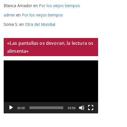
Blanca Amador
en
Por los viejos tiempos
admin
en
Por los viejos tiempos
Sonia S.
en
Otra del Mundial
«Las pantallas os devoran, la lectura os
alimenta»
R
e
p
r
o
d
u
00:00
03:59
c
t