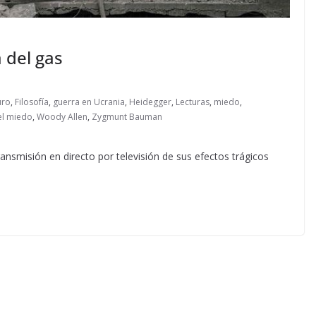
 del gas
uro
,
Filosofía
,
guerra en Ucrania
,
Heidegger
,
Lecturas
,
miedo
,
el miedo
,
Woody Allen
,
Zygmunt Bauman
transmisión en directo por televisión de sus efectos trágicos