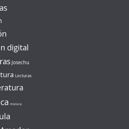
tas
n
ón
ón digital
ras
Josechu
ctura
Lecturas
eratura
ca
música
ula