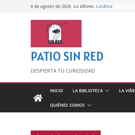
Saltar
Lo último:
Lunática
6 de agosto de 2026
al
Pero, hasta entonc
Por los viejos tiem
contenido
‘La broma infinita’
lecturas veraniegas
Otra del Mundial
PATIO SIN RED
DESPIERTA TU CURIOSIDAD
INICIO
LA BIBLIOTECA
LA VIÑ
QUIÉNES SOMOS