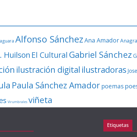
Alfonso Sánchez
Ana Amador
Anagr
faguara
Gabriel Sánchez
. Huilson
El Cultural
G
ación
ilustración digital
ilustradoras
Jos
ula
Paula Sánchez Amador
poe
poemas
viñeta
es
Virumbrales
Etiquetas