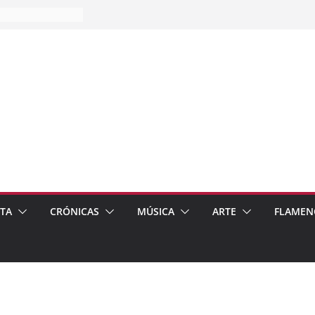
es…
pos
 de recomendar
ETA
CRÓNICAS
MÚSICA
ARTE
FLAMEN