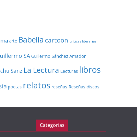
o
r
d
e
v
Babelia
í
cartoon
ama
arte
críticas literarias
d
e
uillermo SA
Guillermo Sánchez Amador
o
libros
La Lectura
echu Sanz
Lecturas
relatos
sía
Reseñas discos
poetas
reseñas
Categorías