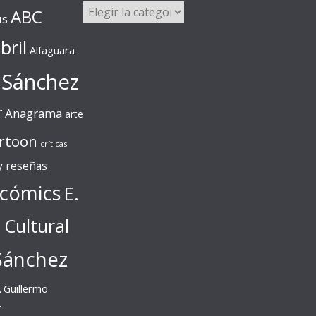
Categorías
ABC
us
bril
Alfaguara
 Sánchez
r
Anagrama
arte
rtoon
críticas
 y reseñas
cómics
E.
l Cultural
Sánchez
A
Guillermo
r