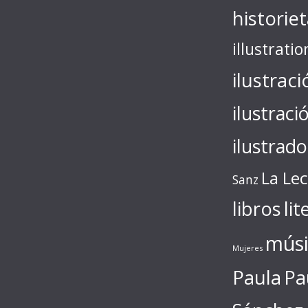
historie
illustratio
ilustraci
ilustraci
ilustrado
La Le
Sanz
libros
lit
músi
Mujeres
Paula
Pa