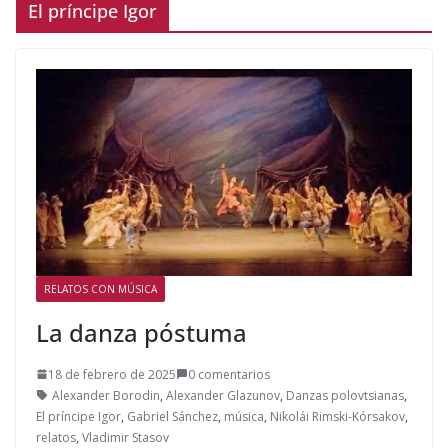
El príncipe Igor
RELATOS CON MÚSICA
La danza póstuma
18 de febrero de 2025
0 comentarios
Alexander Borodin
,
Alexander Glazunov
,
Danzas polovtsianas
,
El príncipe Igor
,
Gabriel Sánchez
,
música
,
Nikolái Rimski-Kórsakov
,
relatos
,
Vladimir Stasov