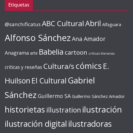
Etiquetas
ABC Cultural
Abril
@sanchificatus
Alfaguara
Alfonso Sánchez
Ana Amador
Babelia
cartoon
Anagrama
arte
críticas literarias
cómics
E.
Cultura/s
críticas y reseñas
Gabriel
Huilson
El Cultural
Sánchez
Guillermo SA
Guillermo Sánchez Amador
ilustración
historietas
illustration
ilustración digital
ilustradoras