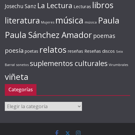
libros
La Lectura
Josechu Sanz
Lecturas
música
literatura
Paula
Mujeres
música
Paula Sánchez Amador
poemas
relatos
poesía
Reseñas discos
poetas
reseñas
Seix
suplementos culturales
Barral
sonetos
Virumbrales
viñeta
Categorías
Categorías