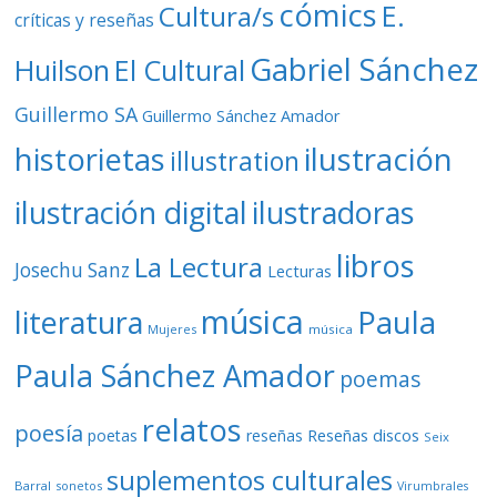
cómics
E.
Cultura/s
críticas y reseñas
Gabriel Sánchez
Huilson
El Cultural
Guillermo SA
Guillermo Sánchez Amador
ilustración
historietas
illustration
ilustración digital
ilustradoras
libros
La Lectura
Josechu Sanz
Lecturas
música
literatura
Paula
Mujeres
música
Paula Sánchez Amador
poemas
relatos
poesía
Reseñas discos
poetas
reseñas
Seix
suplementos culturales
Barral
sonetos
Virumbrales