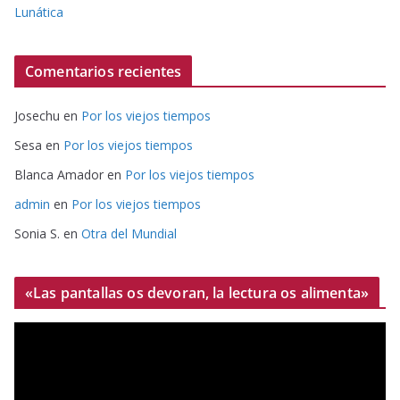
Lunática
Comentarios recientes
Josechu
en
Por los viejos tiempos
Sesa
en
Por los viejos tiempos
Blanca Amador
en
Por los viejos tiempos
admin
en
Por los viejos tiempos
Sonia S.
en
Otra del Mundial
«Las pantallas os devoran, la lectura os alimenta»
R
e
p
r