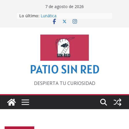
Saltar
7 de agosto de 2026
al
Lo último:
Lunática
contenido
Pero, hasta entonces…
Por los viejos tiempos
‘La broma infinita’ de recomendar
lecturas veraniegas
Otra del Mundial
PATIO SIN RED
DESPIERTA TU CURIOSIDAD