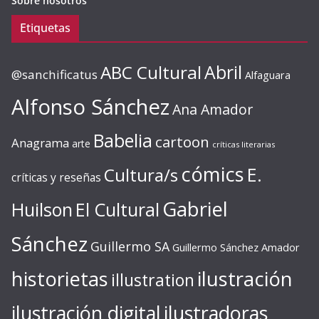
Sobre nosotros
Etiquetas
ABC Cultural
Abril
@sanchificatus
Alfaguara
Alfonso Sánchez
Ana Amador
Babelia
cartoon
Anagrama
arte
críticas literarias
cómics
E.
Cultura/s
críticas y reseñas
Gabriel
Huilson
El Cultural
Sánchez
Guillermo SA
Guillermo Sánchez Amador
ilustración
historietas
illustration
ilustración digital
ilustradoras