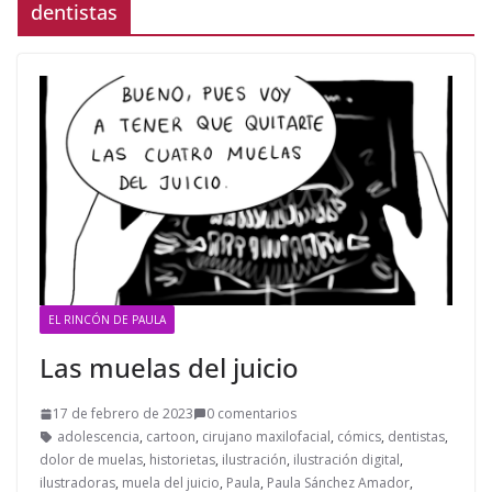
dentistas
EL RINCÓN DE PAULA
Las muelas del juicio
17 de febrero de 2023
0 comentarios
adolescencia
,
cartoon
,
cirujano maxilofacial
,
cómics
,
dentistas
,
dolor de muelas
,
historietas
,
ilustración
,
ilustración digital
,
ilustradoras
,
muela del juicio
,
Paula
,
Paula Sánchez Amador
,