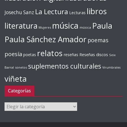
libros
La Lectura
Josechu Sanz
Lecturas
música
literatura
Paula
Mujeres
música
Paula Sánchez Amador
poemas
relatos
poesía
Reseñas discos
poetas
reseñas
Seix
suplementos culturales
Barral
sonetos
Virumbrales
viñeta
Categorías
Categorías