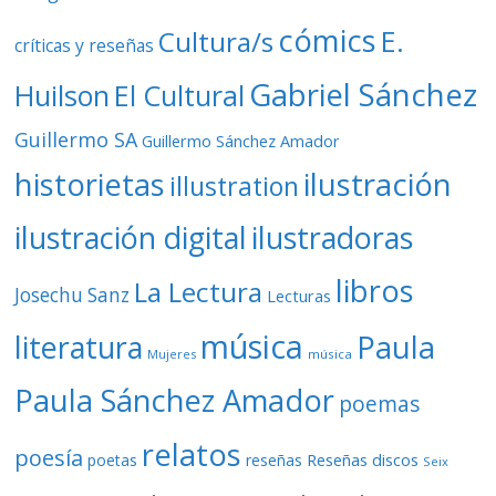
cómics
E.
Cultura/s
críticas y reseñas
Gabriel Sánchez
Huilson
El Cultural
Guillermo SA
Guillermo Sánchez Amador
ilustración
historietas
illustration
ilustración digital
ilustradoras
libros
La Lectura
Josechu Sanz
Lecturas
música
literatura
Paula
Mujeres
música
Paula Sánchez Amador
poemas
relatos
poesía
Reseñas discos
poetas
reseñas
Seix